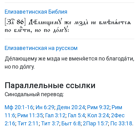
Елизаветинская Библия
[Заⷱ҇ 86] Дѣ́лающемꙋ же мзда̀ не вмѣнѧ́етсѧ
по блгⷣти, но по до́лгꙋ:
Елизаветинская на русском
Де́лающему же мзда не вменя́ется по благода́ти,
но по до́лгу.
Параллельные ссылки
Синодальный перевод:
Мф 20:1-16
;
Ин 6:29
;
Деян 20:24
;
Рим 9:32
;
Рим
11:6
;
Рим 11:35
;
Гал 3:12
;
Гал 5:4
;
Кол 3:24
;
2Фес
2:16
;
Тит 2:11
;
Тит 3:7
;
Быт 6:8
;
2Пар 15:7
;
Пс 33:18
.