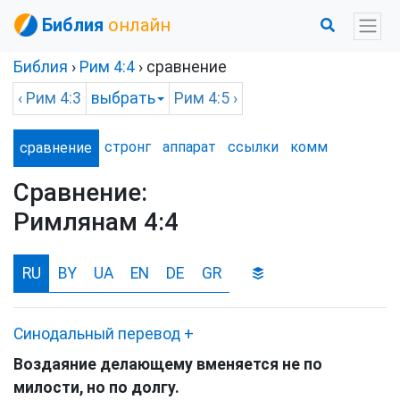
Библия
онлайн
Библия
›
Рим
4:4
› сравнение
‹
Рим
4:3
выбрать
Рим
4:5 ›
стронг
аппарат
ссылки
комм
сравнение
Сравнение:
Римлянам 4:4
RU
BY
UA
EN
DE
GR
Синодальный перевод
+
Воздаяние делающему вменяется не по
милости, но по долгу.