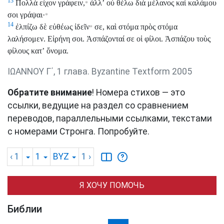
13
Πολλὰ εἶχον γράφειν,
ἀλλʼ οὐ θέλω διὰ μέλανος καὶ καλάμου
*
σοι γράψαι·
*
14
ἐλπίζω δὲ εὐθέως ἰδεῖν
σε, καὶ στόμα πρὸς στόμα
*
λαλήσομεν. Εἰρήνη σοι. Ἀσπάζονταί σε οἱ φίλοι. Ἀσπάζου τοὺς
φίλους κατʼ ὄνομα.
ΙΩΑΝΝΟΥ Γ΄, 1 глава. Byzantine Textform 2005
Обратите внимание
! Номера стихов — это
ссылки, ведущие на раздел со сравнением
переводов, параллельными ссылками, текстами
с номерами Стронга. Попробуйте.
‹ 1
1
BYZ
1
›
Я ХОЧУ ПОМОЧЬ
Библии