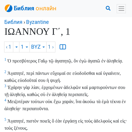
Библия
онлайн
Библия
›
Byzantine
ΙΩΑΝΝΟΥ Γ΄, 1
‹ 1
1
BYZ
1
›
1
Ὁ πρεσβύτερος Γαΐῳ τῷ ἀγαπητῷ, ὃν ἐγὼ ἀγαπῶ ἐν ἀληθείᾳ.
2
Ἀγαπητέ, περὶ πάντων εὔχομαί σε εὐοδοῦσθαι καὶ ὑγιαίνειν,
καθὼς εὐοδοῦταί σου ἡ ψυχή.
3
Ἐχάρην γὰρ λίαν, ἐρχομένων ἀδελφῶν καὶ μαρτυρούντων σου
τῇ ἀληθείᾳ, καθὼς σὺ ἐν ἀληθείᾳ περιπατεῖς.
4
Μειζοτέραν τούτων οὐκ ἔχω χαράν, ἵνα ἀκούω τὰ ἐμὰ τέκνα ἐν
ἀληθείᾳ
περιπατοῦντα.
*
5
Ἀγαπητέ, πιστὸν ποιεῖς ὃ ἐὰν ἐργάσῃ εἰς τοὺς ἀδελφοὺς καὶ εἰς
*
τοὺς ξένους,