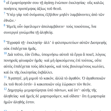
6
οἳ ἐμαρτύρησάν σου τῇ ἀγάπῃ ἐνώπιον ἐκκλησίας· οὓς καλῶς
ποιήσεις προπέμψας ἀξίως τοῦ θεοῦ.
7
Ὑπὲρ γὰρ τοῦ ὀνόματος ἐξῆλθον μηδὲν λαμβάνοντες ἀπὸ τῶν
ἐθνῶν.
*
8
Ἡμεῖς οὖν ὀφείλομεν ἀπολαμβάνειν
τοὺς τοιούτους, ἵνα
*
συνεργοὶ γινώμεθα τῇ ἀληθείᾳ.
9
Ἔγραψά τῇ
ἐκκλησίᾳ· ἀλλʼ ὁ φιλοπρωτεύων αὐτῶν Διοτρεφὴς
*
οὐκ ἐπιδέχεται ἡμᾶς.
10
Διὰ τοῦτο, ἐὰν ἔλθω, ὑπομνήσω αὐτοῦ τὰ ἔργα ἃ ποιεῖ, λόγοις
πονηροῖς φλυαρῶν ἡμᾶς· καὶ μὴ ἀρκούμενος ἐπὶ τούτοις, οὔτε
αὐτὸς ἐπιδέχεται τοὺς ἀδελφούς, καὶ τοὺς βουλομένους κωλύει,
καὶ ἐκ τῆς ἐκκλησίας ἐκβάλλει.
11
Ἀγαπητέ, μὴ μιμοῦ τὸ κακόν, ἀλλὰ τὸ ἀγαθόν. Ὁ ἀγαθοποιῶν
ἐκ τοῦ θεοῦ ἐστίν· ὁ κακοποιῶν οὐχ ἑώρακεν τὸν θεόν.
12
Δημητρίῳ μεμαρτύρηται ὑπὸ πάντων, καὶ ὑπʼ
αὐτῆς τῆς
*
ἀληθείας· καὶ ἡμεῖς δὲ μαρτυροῦμεν, καὶ οἴδατε
ὅτι ἡ μαρτυρία
*
ἡμῶν ἀληθής ἐστιν.