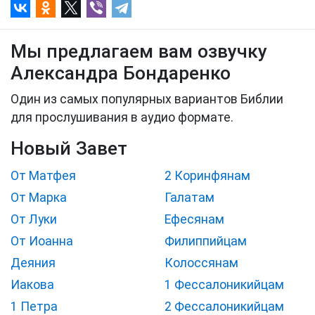
Мы предлагаем вам озвучку
Александра Бондаренко
Один из самых популярных вариантов Библии
для прослушивания в аудио формате.
Новый Завет
От Матфея
2 Коринфянам
От Марка
Галатам
От Луки
Ефесянам
От Иоанна
Филиппийцам
Деяния
Колоссянам
Иакова
1 Фессалоникийцам
1 Петра
2 Фессалоникийцам