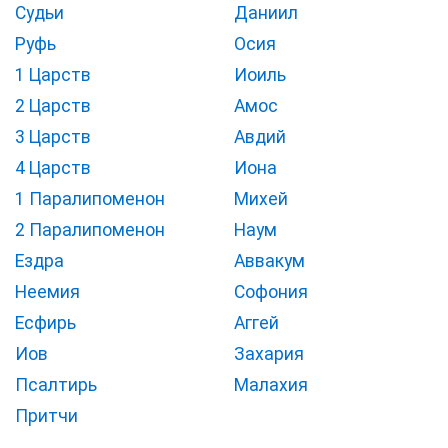
Судьи
Даниил
Руфь
Осия
1 Царств
Иоиль
2 Царств
Амос
3 Царств
Авдий
4 Царств
Иона
1 Паралипоменон
Михей
2 Паралипоменон
Наум
Ездра
Аввакум
Неемия
Софония
Есфирь
Аггей
Иов
Захария
Псалтирь
Малахия
Притчи