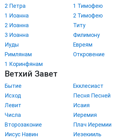
2 Петра
1 Тимофею
1 Иоанна
2 Тимофею
2 Иоанна
Титу
3 Иоанна
Филимону
Иуды
Евреям
Римлянам
Откровение
1 Коринфянам
Ветхий Завет
Бытие
Екклесиаст
Исход
Песня Песней
Левит
Исаия
Числа
Иеремия
Второзаконие
Плач Иеремии
Иисус Навин
Иезекииль