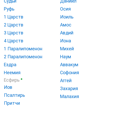
Судьи
Даниил
Руфь
Осия
1 Царств
Иоиль
2 Царств
Амос
3 Царств
Авдий
4 Царств
Иона
1 Паралипоменон
Михей
2 Паралипоменон
Наум
Ездра
Аввакум
Неемия
Софония
●
Есфирь
Аггей
Иов
Захария
Псалтирь
Малахия
Притчи