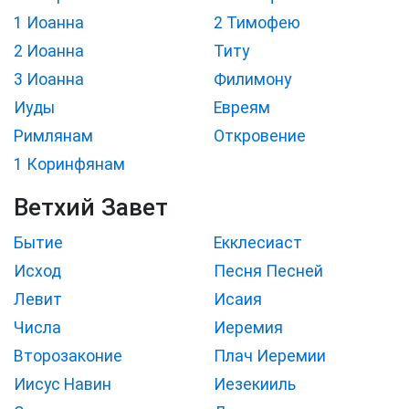
1 Иоанна
2 Тимофею
2 Иоанна
Титу
3 Иоанна
Филимону
Иуды
Евреям
Римлянам
Откровение
1 Коринфянам
Ветхий Завет
Бытие
Екклесиаст
Исход
Песня Песней
Левит
Исаия
Числа
Иеремия
Второзаконие
Плач Иеремии
Иисус Навин
Иезекииль