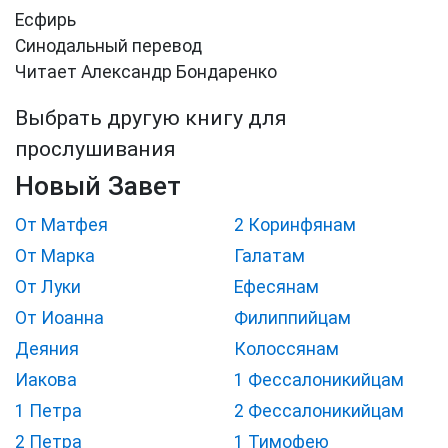
Есфирь
Синодальный перевод
Читает Александр Бондаренко
Выбрать другую книгу для
прослушивания
Новый Завет
От Матфея
2 Коринфянам
От Марка
Галатам
От Луки
Ефесянам
От Иоанна
Филиппийцам
Деяния
Колоссянам
Иакова
1 Фессалоникийцам
1 Петра
2 Фессалоникийцам
2 Петра
1 Тимофею