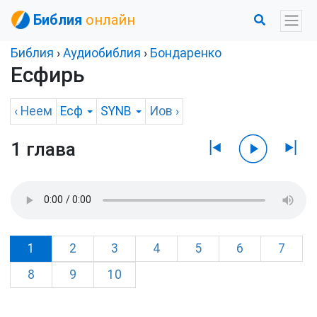
Библия
онлайн
Библия
›
Аудиобиблия
›
Бондаренко
Есфирь
‹
Неем
Есф
SYNB
Иов
›
1 глава
1
2
3
4
5
6
7
8
9
10