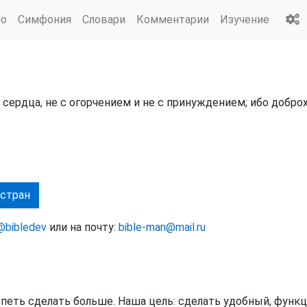
ио
Симфония
Словари
Комментарии
Изучение
ердца, не с огорчением и не с принуждением; ибо добро
 стран
@bibledev
или на почту:
bible-man@mail.ru
успеть сделать больше. Наша цель: сделать удобный, функ