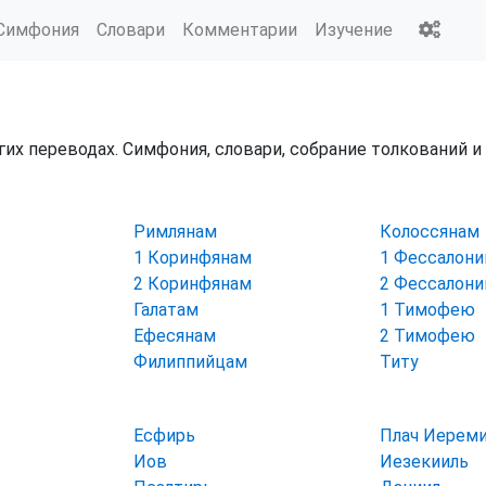
Симфония
Словари
Комментарии
Изучение
гих переводах. Симфония, словари, собрание толкований 
Римлянам
Колоссянам
1 Коринфянам
1 Фессалон
2 Коринфянам
2 Фессалон
Галатам
1 Тимофею
Ефесянам
2 Тимофею
Филиппийцам
Титу
Есфирь
Плач Иерем
Иов
Иезекииль