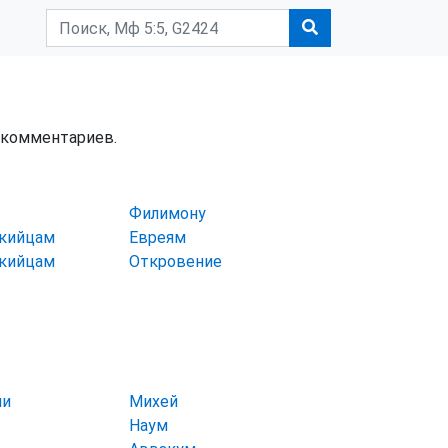
и комментариев.
Филимону
икийцам
Евреям
икийцам
Откровение
ии
Михей
Наум