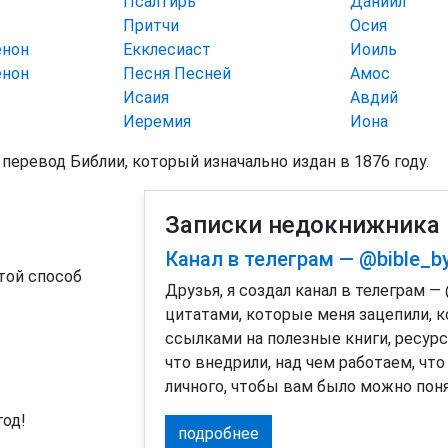
Псалтирь
Даниил
Притчи
Осия
енон
Екклесиаст
Иоиль
енон
Песня Песней
Амос
Исаия
Авдий
Иеремия
Иона
перевод Библии, который изначально издан в 1876 году.
Записки недокнижника
Канал в телеграм — @bible_b
той способ
Друзья, я создал канал в телеграм —
цитатами, которые меня зацепили, 
ссылками на полезные книги, ресур
что внедрили, над чем работаем, что
личного, чтобы вам было можно поня
год!
подробнее