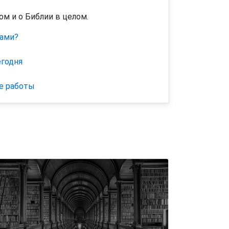
ом и о Библии в целом.
хами?
егодня
е работы