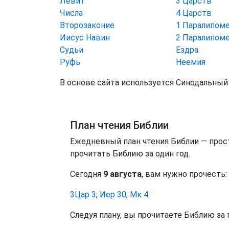
Левит
3 Царств
Числа
4 Царств
Второзаконие
1 Паралипом
Иисус Навин
2 Паралипом
Судьи
Ездра
Руфь
Неемия
В основе сайта используется Синодальный 
План чтения Библии
Ежедневный план чтения Библии — прос
прочитать Библию за один год.
Сегодня
9 августа
, вам нужно прочесть:
3Цар 3
;
Иер 30
;
Мк 4
.
Следуя плану, вы прочитаете Библию за 