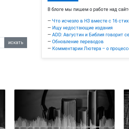
В блоге мы пишем о работе над сайт
—
Что исчезло в НЗ вместе с 16 сти
—
Ищу недостающие издания
—
ADD: Августин и Библия говорит с
—
Обновление переводов
искать
—
Комментарии Лютера – о процесс