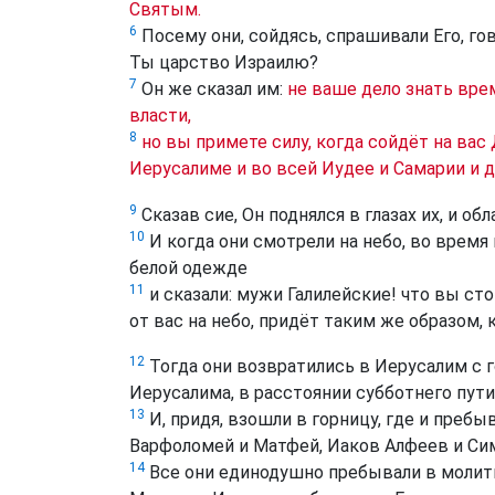
Святым.
6
Посему они, сойдясь, спрашивали Его, гов
Ты царство Израилю?
7
Он же сказал им:
не ваше дело знать вре
власти,
8
но вы примете силу, когда сойдёт на вас
Иерусалиме и во всей Иудее и Самарии и д
9
Сказав сие, Он поднялся в глазах их, и обл
10
И когда они смотрели на небо, во время
белой одежде
11
и сказали: мужи Галилейские! что вы ст
от вас на небо, придёт таким же образом, 
12
Тогда они возвратились в Иерусалим с г
Иерусалима, в расстоянии субботнего пути
13
И, придя, взошли в горницу, где и пребы
Варфоломей и Матфей, Иаков Алфеев и Сим
14
Все они единодушно пребывали в молитв