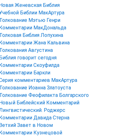
Новая Женевская Библия
Учебной Библии МакАртура
Толкование Мэтью Генри
Комментарии МакДональда
Толковая Библия Лопухина
Комментарии Жана Кальвина
Толкования Августина
Библия говорит сегодня
Комментарии Скоуфилда
Комментарии Баркли
Серия комментариев МакАртура
Толкование Иоанна Златоуста
Толкование Феофилакта Болгарского
Новый Библейский Комментарий
Лингвистический. Роджерс
Комментарии Давида Стерна
Ветхий Завет в Новом
Комментарии Кузнецовой