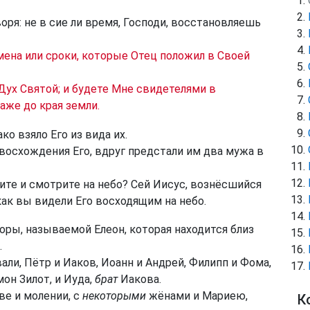
оря: не в сие ли время, Господи, восстановляешь
мена или сроки, которые Отец положил в Своей
 Дух Святой; и будете Мне свидетелями в
аже до края земли.
ако взяло Его из вида их.
 восхождения Его, вдруг предстали им два мужа в
оите и смотрите на небо? Сей Иисус, вознёсшийся
как вы видели Его восходящим на небо.
оры, называемой Елеон, которая находится близ
.
вали, Пётр и Иаков, Иоанн и Андрей, Филипп и Фома,
он Зилот, и Иуда,
брат
Иакова.
е и молении, с
некоторыми
жёнами и Мариею,
К