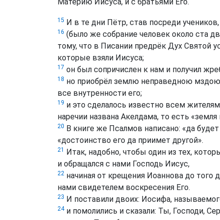
Материю Иисуса, и с братьями Его.
15
И в те дни Пётр, став посреди учеников,
16
(было же собрание человек около ста дв
тому, что в Писании предрёк Дух Святой 
которые взяли Иисуса;
17
он был сопричислен к нам и получил жре
18
но приобрёл землю неправедною мздою, и
все внутренности его;
19
и это сделалось известно всем жителям 
наречии названа Акелдама, то есть «земля 
20
В книге же Псалмов написано: «да будет 
«достоинство его да приимет другой».
21
Итак, надобно, чтобы один из тех, котор
и обращался с нами Господь Иисус,
22
начиная от крещения Иоаннова до того д
нами свидетелем воскресения Его.
23
И поставили двоих: Иосифа, называемог
24
и помолились и сказали: Ты, Господи, Се