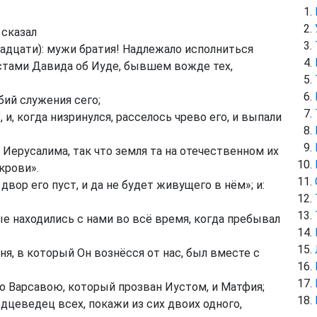
 сказал
адцати): мужи братия! Надлежало исполниться
устами Давида об Иуде, бывшем вожде тех,
бий служения сего;
, когда низринулся, расселось чрево его, и выпали
Иерусалима, так что земля та на отечественном их
крови».
двор его пуст, и да не будет живущего в нём»; и:
ые находились с нами во всё время, когда пребывал
ня, в который Он вознёсся от нас, был вместе с
о Варсавою, который прозван Иустом, и Матфия;
рдцеведец всех, покажи из сих двоих одного,