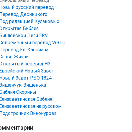
Синодальный перевод
Новый русский перевод
Перевод Десницкого
Под редакцией Кулаковых
Открытая Библия
Библейской Лиги ERV
Cовременный перевод WBTC
Перевод Еп. Кассиана
Слово Жизни
Открытый перевод НЗ
Еврейский Новый Завет
Новый Завет РБО 1824
Вишенчук-Вишенька
Библия Скорины
Елизаветинская Библия
Елизаветинская на русском
Подстрочник Винокурова
омментарии