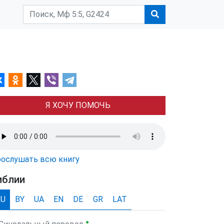
Я ХОЧУ ПОМОЧЬ
ослушать всю книгу
иблии
RU
BY
UA
EN
DE
GR
LAT
●