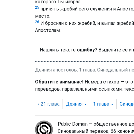
которого Ты избрал
25
принять жребий сего служения и Апостол
место.
26
И бросили о них жребий, и выпал жребий
Апостолам.
Нашли в тексте
ошибку
? Выделите её и
Деяния апостолов, 1 глава. Синодальный п
Обратите внимание
! Номера стихов — это
переводов, параллельными ссылками, текс
‹ 21
глава
Деяния
1
глава
Синод
Public Domain — общественное д
Синодальный перевод, 66 канонич