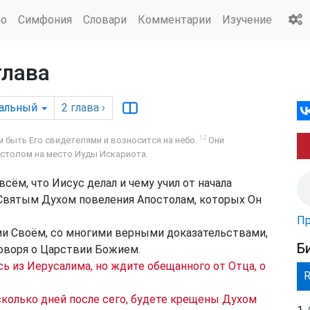
ио
Симфония
Словари
Комментарии
Изучение
глава
альный
2
глава
›
12
 быть Его свидетелями и возносится на небо.
Они
столом на место Иуды Искариота.
 всём, что Иисус делал и чему учил от начала
в Святым Духом повеления Апостолам, которых Он
Пр
ии Своём, со многими верными доказательствами,
Б
говоря о Царствии Божием.
сь из Иерусалима, но ждите обещанного от Отца, о
есколько дней после сего, будете крещены Духом