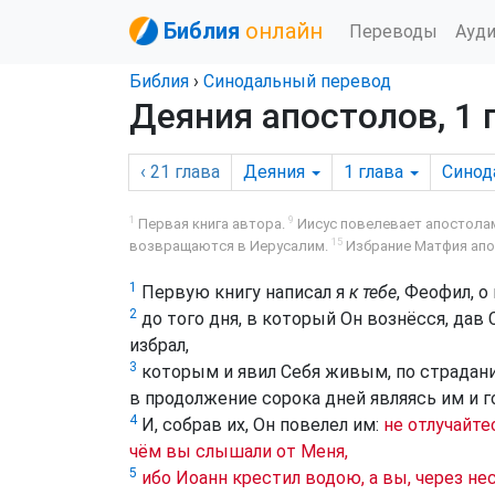
Библия
онлайн
Переводы
Ауд
Библия
›
Синодальный перевод
Деяния апостолов, 1 
‹ 21
глава
Деяния
1
глава
Синод
1
9
Первая книга автора.
Иисус повелевает апостолам
15
возвращаются в Иерусалим.
Избрание Матфия апо
1
Первую книгу написал я
к тебе
, Феофил, о
2
до того дня, в который Он вознёсся, да
избрал,
3
которым и явил Себя живым, по страдан
в продолжение сорока дней являясь им и 
4
И, собрав их, Он повелел им:
не отлучайте
чём вы слышали от Меня,
5
ибо Иоанн крестил водою, а вы, через н