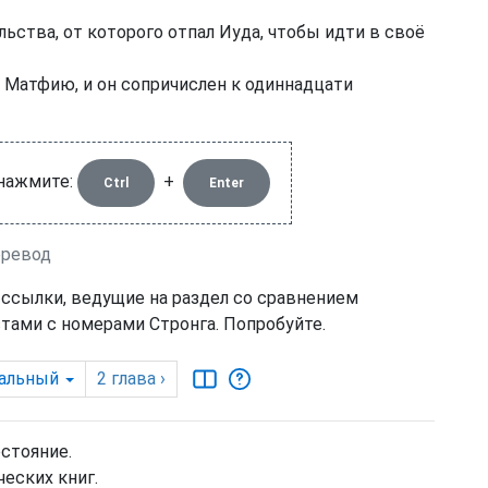
ьства, от которого отпал Иуда, чтобы идти в своё
 Матфию, и он сопричислен к одиннадцати
 нажмите:
+
Ctrl
Enter
еревод
 ссылки, ведущие на раздел со сравнением
тами с номерами Стронга. Попробуйте.
альный
2
глава
›
остояние.
еских книг.