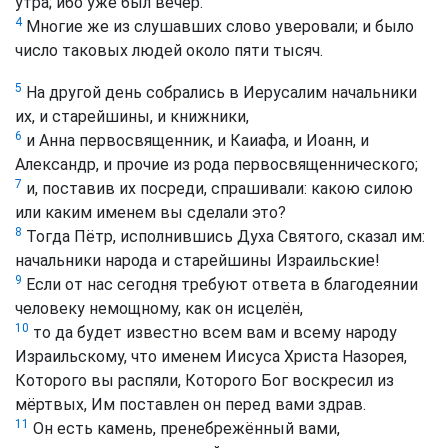
утра; ибо уже был вечер.
4
Многие же из слушавших слово уверовали; и было
число таковых людей около пяти тысяч.
5
На другой день собрались в Иерусалим начальники
их, и старейшины, и книжники,
6
и Анна первосвященник, и Каиафа, и Иоанн, и
Александр, и прочие из рода первосвященнического;
7
и, поставив их посреди, спрашивали: какою силою
или каким именем вы сделали это?
8
Тогда Пётр, исполнившись Духа Святого, сказал им:
начальники народа и старейшины Израильские!
9
Если от нас сегодня требуют ответа в благодеянии
человеку немощному, как он исцелён,
10
то да будет известно всем вам и всему народу
Израильскому, что именем Иисуса Христа Назорея,
Которого вы распяли, Которого Бог воскресил из
мёртвых, Им поставлен он перед вами здрав.
11
Он есть камень, пренебрежённый вами,