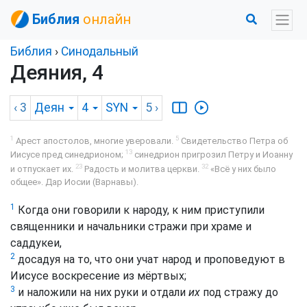
Библия
онлайн
Библия
›
Синодальный
Деяния, 4
‹ 3
Деян
4
SYN
5
›
1
5
Арест апостолов, многие уверовали.
Свидетельство Петра об
13
Иисусе пред синедрионом;
синедрион пригрозил Петру и Иоанну
23
32
и отпускает их.
Радость и молитва церкви.
«Всё у них было
общее». Дар Иосии (Варнавы).
1
Когда они говорили к народу, к ним приступили
священники и начальники стражи при храме и
саддукеи,
2
досадуя на то, что они учат народ и проповедуют в
Иисусе воскресение из мёртвых;
3
и наложили на них руки и отдали
их
под стражу до