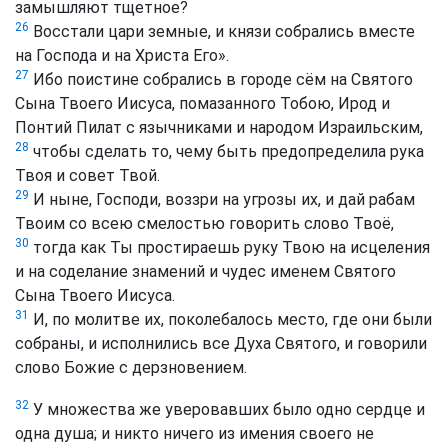
замышляют тщетное?
26
Восстали цари земные, и князи собрались вместе
на Господа и на Христа Его».
27
Ибо поистине собрались в городе сём на Святого
Сына Твоего Иисуса, помазанного Тобою, Ирод и
Понтий Пилат с язычниками и народом Израильским,
28
чтобы сделать то, чему быть предопределила рука
Твоя и совет Твой.
29
И ныне, Господи, воззри на угрозы их, и дай рабам
Твоим со всею смелостью говорить слово Твоё,
30
тогда как Ты простираешь руку Твою на исцеления
и на соделание знамений и чудес именем Святого
Сына Твоего Иисуса.
31
И, по молитве их, поколебалось место, где они были
собраны, и исполнились все Духа Святого, и говорили
слово Божие с дерзновением.
32
У множества же уверовавших было одно сердце и
одна душа; и никто ничего из имения своего не