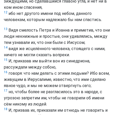
зиждущими, но сделавшийся главою угла, и нет ни в
ком ином спасения,
12
ибо нет другого имени под небом, данного
человекам, которым надлежало бы нам спастись.
13
Видя смелость Петра и Иоанна и приметив, что они
люди некнижные и простые, они удивлялись, между
тем узнавали их, что они были с Иисусом;
14
видя же исцелённого человека, стоящего с ними,
ничего не могли сказать вопреки.
15
И, приказав им выйти вон из синедриона,
рассуждали между собою,
16
говоря: что нам делать с этими людьми? Ибо всем,
живущим в Иерусалиме, известно, что ими сделано
явное чудо, и мы не можем отвергнуть
сего
;
17
но, чтобы более не разгласилось это в народе, с
угрозою запретим им, чтобы не говорили об имени
сём никому из людей.
18
И, призвав их, приказали им отнюдь не говорить и