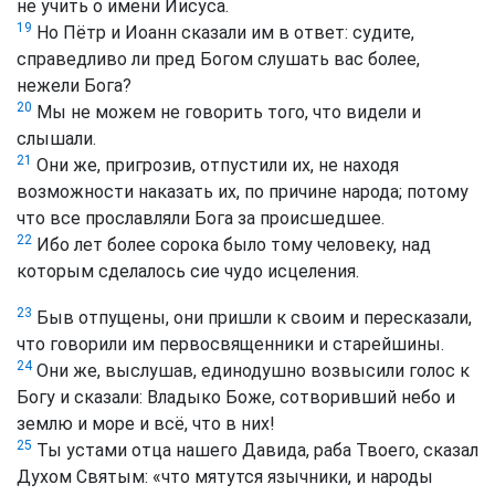
не учить о имени Иисуса.
19
Но Пётр и Иоанн сказали им в ответ: судите,
справедливо ли пред Богом слушать вас более,
нежели Бога?
20
Мы не можем не говорить того, что видели и
слышали.
21
Они же, пригрозив, отпустили их, не находя
возможности наказать их, по причине народа; потому
что все прославляли Бога за происшедшее.
22
Ибо лет более сорока было тому человеку, над
которым сделалось сие чудо исцеления.
23
Быв отпущены, они пришли к своим и пересказали,
что говорили им первосвященники и старейшины.
24
Они же, выслушав, единодушно возвысили голос к
Богу и сказали: Владыко Боже, сотворивший небо и
землю и море и всё, что в них!
25
Ты устами отца нашего Давида, раба Твоего, сказал
Духом Святым: «что мятутся язычники, и народы