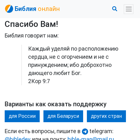
Библия
онлайн
Спасибо Вам!
Библия говорит нам:
Каждый уделяй по расположению
сердца, не с огорчением и не с
принуждением; ибо доброхотно
дающего любит Бог.
2Кор 9:7
Варианты как оказать поддержку
для России
для Беларуси
других стран
Если есть вопросы, пишите в
telegram:
@bibledev
или на почту:
bible-man@mail.ru