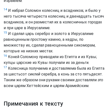
Израилем.
14
И набрал Соломон колесниц и всадников; и было у
него тысяча четыреста колесниц и двенадцать тысяч
всадников; и он разместил их в колесничных городах
и при царе в Иерусалиме.
15
И сделал царь серебро и золото в Иерусалиме
равноценным
простому
камню, а кедры, по
множеству их, сделал равноценными сикоморам,
которые на низких местах.
16
Коней Соломону приводили из Египта и из Кувы;
купцы царские из Кувы получали их за деньги.
17
Колесница получаема и доставляема была из Египта
за шестьсот
сиклей
серебра, а конь за сто пятьдесят.
Таким же образом они руками своими доставляли
это
всем царям Хеттейским и царям Арамейским.
Примечания к тексту