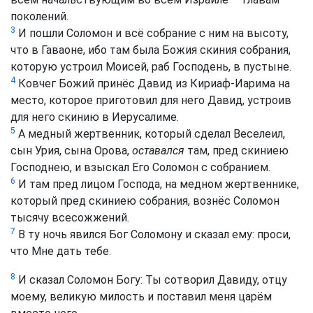
поколений.
3
И пошли Соломон и всё собрание с ним на высоту,
что в Гаваоне, ибо там была Божия скиния собрания,
которую устроил Моисей, раб Господень, в пустыне.
4
Ковчег Божий принёс Давид из Кириаф-Иарима на
место, которое приготовил для него Давид, устроив
для него скинию в Иерусалиме.
5
А медный жертвенник, который сделал Веселеил,
сын Урия, сына Орова,
оставался
там, пред скиниею
Господнею, и взыскал Его Соломон с собранием.
6
И там пред лицом Господа, на медном жертвеннике,
который пред скиниею собрания, вознёс Соломон
тысячу всесожжений.
7
В ту ночь явился Бог Соломону и сказал ему: проси,
что Мне дать тебе.
8
И сказал Соломон Богу: Ты сотворил Давиду, отцу
моему, великую милость и поставил меня царём