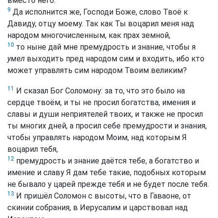
вместо него.
9
Да исполнится же, Господи Боже, слово Твоё к
Давиду, отцу моему. Так как Ты воцарил меня над
народом многочисленным, как прах земной,
10
то ныне дай мне премудрость и знание, чтобы я
умел
выходить пред народом сим и входить, ибо кто
может управлять сим народом Твоим великим?
11
И сказал Бог Соломону: за то, что это было на
сердце твоём, и ты не просил богатства, имения и
славы и души неприятелей твоих, и также не просил
ты многих дней, а просил себе премудрости и знания,
чтобы управлять народом Моим, над которым Я
воцарил тебя,
12
премудрость и знание даётся тебе, а богатство и
имение и славу Я дам тебе такие, подобных которым
не бывало у царей прежде тебя и не будет после тебя.
13
И пришёл Соломон с высоты, что в Гаваоне, от
скинии собрания, в Иерусалим и царствовал над