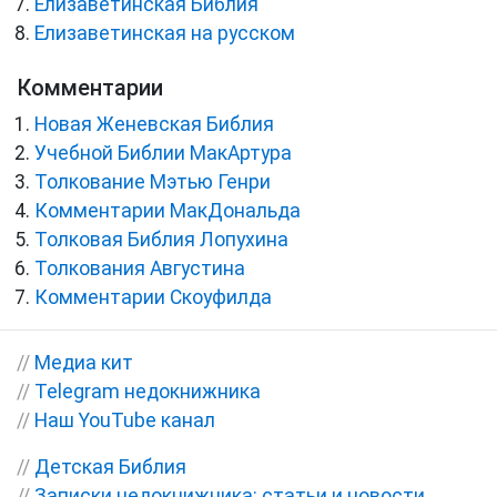
Елизаветинская Библия
Елизаветинская на русском
Комментарии
Новая Женевская Библия
Учебной Библии МакАртура
Толкование Мэтью Генри
Комментарии МакДональда
Толковая Библия Лопухина
Толкования Августина
Комментарии Скоуфилда
//
Медиа кит
//
Telegram недокнижника
//
Наш YouTube канал
//
Детская Библия
//
Записки недокнижника: статьи и новости