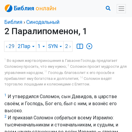
Библия
онлайн
Библия
›
Синодальный
2 Паралипоменон, 1
‹ 29
2Пар
1
SYN
2
›
1
Во время жертвоприношения в Гаваоне Господь предлагает
8
Соломону просить, что ему нужно;
Соломон просит мудрости для
11
управления народом;
Господь благоволит к его просьбе и
14
прибавляет ему богатства и долголетия;
Соломон ведёт
торговлю лошадьми и колесницами с Египтом.
1
И утвердился Соломон, сын Давидов, в царстве
своём; и Господь, Бог его,
был
с ним, и вознёс его
высоко.
2
И приказал Соломон
собраться
всему Израилю:
тысяченачальникам и стоначальникам, и судьям, и
всем начальствующим во всём Израиле — главам