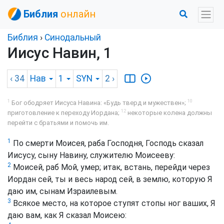
Библия
онлайн
Библия
›
Синодальный
Иисус Навин, 1
‹ 34
Нав
1
SYN
2
›
1
10
Бог ободряет Иисуса Навина: «Будь тверд и мужествен»;
12
приготовление к переходу Иордана;
некоторые колена должны
перейти с братьями и помочь им.
1
По смерти Моисея, раба Господня, Господь сказал
Иисусу, сыну Навину, служителю Моисееву:
2
Моисей, раб Мой, умер; итак, встань, перейди через
Иордан сей, ты и весь народ сей, в землю, которую Я
даю им, сынам Израилевым.
3
Всякое место, на которое ступят стопы ног ваших, Я
даю вам, как Я сказал Моисею: