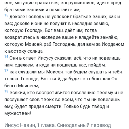
все, могущие сражаться, вооружившись, идите пред
братьями вашими и помогайте им,
15
доколе Господь не успокоит братьев ваших, как и
вас; доколе и они не получат в наследие землю,
которую Господь, Бог ваш, даёт им; тогда
возвратитесь в наследие ваше и владейте землёю,
которую Моисей, раб Господень, дал вам за Иорданом
к востоку солнца.
16
Они в ответ Иисусу сказали: всё, что ни повелишь
нам, сделаем, и куда ни пошлёшь нас, пойдём;
17
как слушали мы Моисея, так будем слушать и тебя:
только Господь, Бог твой, да будет с тобою, как Он
был с Моисеем;
18
всякий, кто воспротивится повелению твоему и не
послушает слов твоих во всём, что ты ни повелишь
ему, будет предан смерти. Только будь твёрд и
мужествен!
Иисус Навин, 1 глава. Синодальный перевод