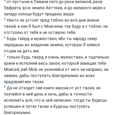
4
от пустыни и Ливана сего до реки великой, реки
Евфрата, всю землю Хеттеев; и до великого моря к
западу солнца будут пределы ваши.
5
Никто не устоит пред тобою во все дни жизни
твоей; и как Я был с Моисеем, так буду и с тобою: не
отступлю от тебя и не оставлю тебя.
6
Будь твёрд и мужествен; ибо ты народу сему
передашь во владение землю, которую Я клялся
отцам их дать им;
7
только будь твёрд и очень мужествен, и тщательно
храни и исполняй весь закон, который завещал тебе
Моисей, раб Мой; не уклоняйся от него ни направо, ни
налево, дабы поступать благоразумно во всех
предприятиях твоих.
8
Да не отходит сия книга закона от уст твоих; но
поучайся в ней день и ночь, дабы в точности
исполнять всё, что в ней написано: тогда ты будешь
успешен в путях твоих и будешь поступать
благоразумно.