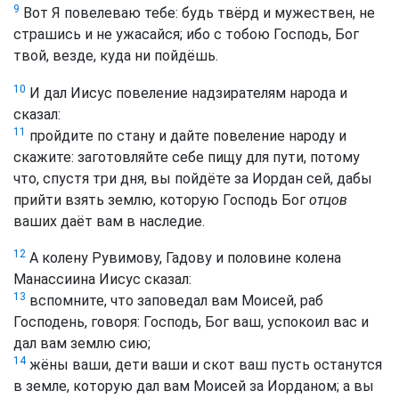
9
Вот Я повелеваю тебе: будь твёрд и мужествен, не
страшись и не ужасайся; ибо с тобою Господь, Бог
твой, везде, куда ни пойдёшь.
10
И дал Иисус повеление надзирателям народа и
сказал:
11
пройдите по стану и дайте повеление народу и
скажите: заготовляйте себе пищу для пути, потому
что, спустя три дня, вы пойдёте за Иордан сей, дабы
прийти взять землю, которую Господь Бог
отцов
ваших даёт вам в наследие.
12
А колену Рувимову, Гадову и половине колена
Манассиина Иисус сказал:
13
вспомните, что заповедал вам Моисей, раб
Господень, говоря: Господь, Бог ваш, успокоил вас и
дал вам землю сию;
14
жёны ваши, дети ваши и скот ваш пусть останутся
в земле, которую дал вам Моисей за Иорданом; а вы