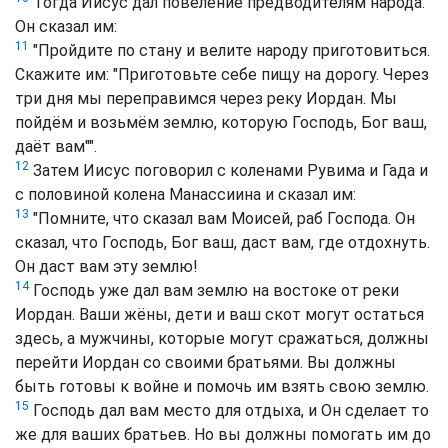
Тогда Иисус дал повеление предводителям народа.
Он сказал им:
11
"Пройдите по стану и велите народу приготовиться.
Скажите им: "Приготовьте себе пищу на дорогу. Через
три дня мы переправимся через реку Иордан. Мы
пойдём и возьмём землю, которую Господь, Бог ваш,
даёт вам"".
12
Затем Иисус поговорил с коленами Рувима и Гада и
с половиной колена Манассиина и сказал им:
13
"Помните, что сказал вам Моисей, раб Господа. Он
сказал, что Господь, Бог ваш, даст вам, где отдохнуть.
Он даст вам эту землю!
14
Господь уже дал вам землю на востоке от реки
Иордан. Ваши жёны, дети и ваш скот могут остаться
здесь, а мужчины, которые могут сражаться, должны
перейти Иордан со своими братьями. Вы должны
быть готовы к войне и помочь им взять свою землю.
15
Господь дал вам место для отдыха, и Он сделает то
же для ваших братьев. Но вы должны помогать им до