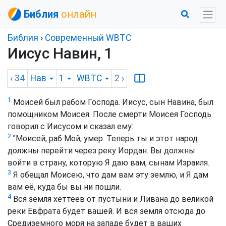
Библия
онлайн
Библия
›
Cовременный WBTC
Иисус Навин, 1
‹ 34
Нав
1
WBTC
2
›
1
Моисей был рабом Господа. Иисус, сын Навина, был
помощником Моисея. После смерти Моисея Господь
говорил с Иисусом и сказал ему:
2
"Моисей, раб Мой, умер. Теперь ты и этот народ
должны перейти через реку Иордан. Вы должны
войти в страну, которую Я даю вам, сынам Израиля.
3
Я обещал Моисею, что дам вам эту землю, и Я дам
вам её, куда бы вы ни пошли.
4
Вся земля хеттеев от пустыни и Ливана до великой
реки Евфрата будет вашей. И вся земля отсюда до
Средиземного моря на западе будет в ваших