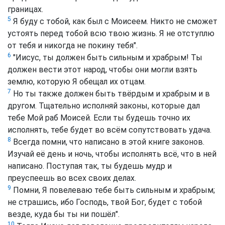
границах.
5
Я буду с тобой, как был с Моисеем. Никто не сможет
устоять перед тобой всю твою жизнь. Я не отступлю
от тебя и никогда не покину тебя".
6
"Иисус, ты должен быть сильным и храбрым! Ты
должен вести этот народ, чтобы они могли взять
землю, которую Я обещал их отцам.
7
Но ты также должен быть твёрдым и храбрым и в
другом. Тщательно исполняй законы, которые дал
тебе Мой раб Моисей. Если ты будешь точно их
исполнять, тебе будет во всём сопутствовать удача.
8
Всегда помни, что написано в этой книге законов.
Изучай её день и ночь, чтобы исполнять всё, что в ней
написано. Поступая так, ты будешь мудр и
преуспеешь во всех своих делах.
9
Помни, Я повелеваю тебе быть сильным и храбрым;
не страшись, ибо Господь, твой Бог, будет с тобой
везде, куда бы ты ни пошёл".
10