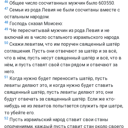
46
Общее число сосчитанных мужчин было 603550.
47
Семьи из рода Левия не были сосчитаны вместе с
остальным народом.
48
Господь сказал Моисею:
49
"Не пересчитывай мужчин из рода Левия и не
включай их в число остального израильского народа.
50
Скажи левитам, что им поручен священный шатёр
соглашения. Пусть они отвечают за шатёр и за всё,
что в нём, пусть несут священный шатёр и всё, что в
нём, и пусть ставят свой стан рядом и отвечают за
него.
51
Когда нужно будет переносить шатёр, пусть
левиты делают это, и когда нужно будет ставить
священный шатёр, пусть левиты делают это; они
будут отвечать за священный шатёр. Если же кто-
нибудь не из левитов попытается служить при шатре,
то убейте его.
52
Пусть израильский народ ставит свои станы
ополчениями, каждый пусть ставит стан около своего