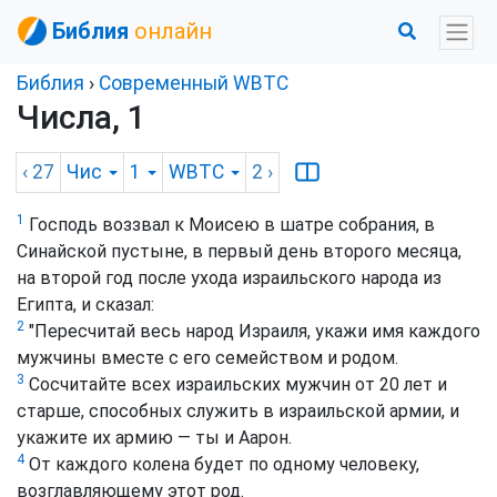
Библия
онлайн
Библия
›
Cовременный WBTC
Числа, 1
‹ 27
Чис
1
WBTC
2
›
1
Господь воззвал к Моисею в шатре собрания, в
Синайской пустыне, в первый день второго месяца,
на второй год после ухода израильского народа из
Египта, и сказал:
2
"Пересчитай весь народ Израиля, укажи имя каждого
мужчины вместе с его семейством и родом.
3
Сосчитайте всех израильских мужчин от 20 лет и
старше, способных служить в израильской армии, и
укажите их армию — ты и Аарон.
4
От каждого колена будет по одному человеку,
возглавляющему этот род.