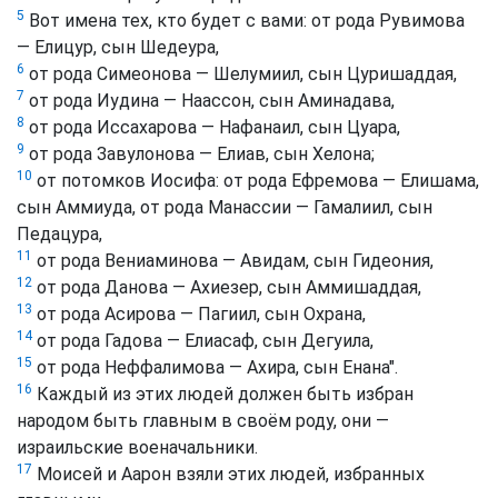
5
Вот имена тех, кто будет с вами: от рода Рувимова
— Елицур, сын Шедеура,
6
от рода Симеонова — Шелумиил, сын Цуришаддая,
7
от рода Иудина — Наассон, сын Аминадава,
8
от рода Иссахарова — Нафанаил, сын Цуара,
9
от рода Завулонова — Елиав, сын Хелона;
10
от потомков Иосифа: от рода Ефремова — Елишама,
сын Аммиуда, от рода Манассии — Гамалиил, сын
Педацура,
11
от рода Вениаминова — Авидам, сын Гидеония,
12
от рода Данова — Ахиезер, сын Аммишаддая,
13
от рода Асирова — Пагиил, сын Охрана,
14
от рода Гадова — Елиасаф, сын Дегуила,
15
от рода Неффалимова — Ахира, сын Енана".
16
Каждый из этих людей должен быть избран
народом быть главным в своём роду, они —
израильские военачальники.
17
Моисей и Аарон взяли этих людей, избранных