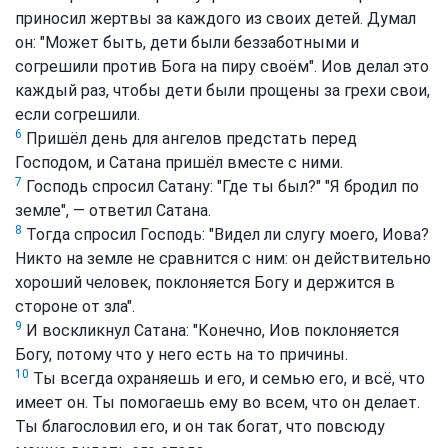
приносил жертвы за каждого из своих детей. Думал
он: "Может быть, дети были беззаботными и
согрешили против Бога на пиру своём". Иов делал это
каждый раз, чтобы дети были прощены за грехи свои,
если согрешили.
6
Пришёл день для ангелов предстать перед
Господом, и Сатана пришёл вместе с ними.
7
Господь спросил Сатану: "Где ты был?" "Я бродил по
земле", — ответил Сатана.
8
Тогда спросил Господь: "Видел ли слугу моего, Иова?
Никто на земле не сравнится с ним: он действительно
хороший человек, поклоняется Богу и держится в
стороне от зла".
9
И воскликнул Сатана: "Конечно, Иов поклоняется
Богу, потому что у него есть на то причины.
10
Ты всегда охраняешь и его, и семью его, и всё, что
имеет он. Ты помогаешь ему во всем, что он делает.
Ты благословил его, и он так богат, что повсюду