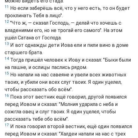
можно видеть его стада.
11
Но если заберёшь всё, что у него есть, то он будет
проклинать Тебя в лицо".
12
"Что ж, — сказал Господь, — делай что хочешь с
владениями его, но не трогай его самого". На этом
ушёл Сатана от Господа.
13
И вот однажды дети Иова ели и пили вино в доме
старшего брата.
14
Тогда пришёл человек к Иову и сказал: "Быки были
на пашне, и ослицы паслись рядом.
15
Но напали на нас савеяне и увели всех животных
твоих, и убили они всех слуг твоих. Я один уцелел,
чтобы рассказать обо всём".
16
Пока этот вестник ещё говорил, другой появился
перед Иовом и сказал: "Молния ударила с неба и
сожгла овец и слуг твоих. Я один уцелел, чтобы
рассказать тебе обо всём".
17
И пока говорил второй вестник, ещё один появился
перед Иовом и сказал: "Халдеи напали на нас с трех