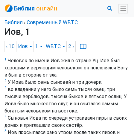
Библия
онлайн
Библия
›
Cовременный WBTC
Иов, 1
‹ 10
Иов
1
WBTC
2
›
1
Человек по имени Иов жил в стране Уц. Иов был
хорошим и верующим человеком, он поклонялся Богу
и был в стороне от зла.
2
У Иова было семь сыновей и три дочери;
3
во владении у него было семь тысяч овец, три
тысячи верблюдов, тысяча быков и пятьсот ослиц. У
Иова было множество слуг, и он считался самым
богатым человеком на востоке.
4
Сыновья Иова по очереди устраивали пиры в своих
домах и приглашали своих сестёр.
5
Иов просыпался рано утром после таких пиров и