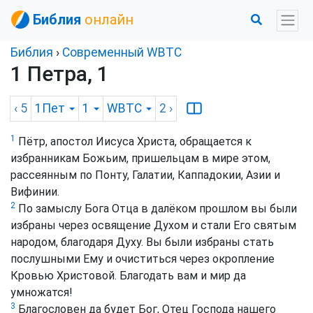
Библия
онлайн
Библия
›
Cовременный WBTC
1 Петра, 1
‹ 5
1Пет
1
WBTC
2
›
1
Пётр, апостол Иисуса Христа, обращается к
избранникам Божьим, пришельцам в мире этом,
рассеянным по Понту, Галатии, Каппадокии, Азии и
Вифинии.
2
По замыслу Бога Отца в далёком прошлом вы были
избраны через освящение Духом и стали Его святым
народом, благодаря Духу. Вы были избраны стать
послушными Ему и очиститься через окропление
Кровью Христовой. Благодать вам и мир да
умножатся!
3
Благословен да будет Бог, Отец Господа нашего