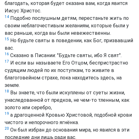
благодать, которая будет оказана вам, когда явится
Иисус Христос.
14
Подобно послушным детям, перестаньте жить по
своим неблагочестивым желаниям, которые были у
вас раньше, когда вы были невежественны.
15
Но будьте святы в поведении, как Бог, призвавший
вас.
16
Сказано в Писании: "Будьте святы, ибо Я свят".
17
И если вы называете Его Отцом, беспристрастно
судящим людей по их поступкам, то живите в
благоговейном страхе, пока находитесь здесь, на
земле.
18
Вы знаете, что были искуплены от суеты жизни,
унаследованной от предков, не чем-то тленным, как
золото или серебро,
19
а драгоценной Кровью Христовой, подобной крови
чистого и непорочного ягнёнка.
20
Он был избран до основания мира, но явился в эти
последние дни лишь ради вас.