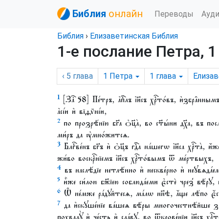
Библия
онлайн
Переводы
Ауд
Библия
›
Елизаветинская Библия
1-е послание Петра, 1
‹ 5
глава
1 Петра
1
глава
Елизав
1
[Заⷱ҇ 58] Пе́тръ, а҆пⷭ҇лъ і҆и҃съ хрⷭ҇то́въ, и҆збра̑
а҆сі́и и҆ вїѳѷні́и,
2
по прозрѣ́нїю бг҃а ѻ҆ц҃а̀, во ст҃ы́ни дх҃а, въ послꙋш
ми́ръ да ᲂу҆мно́житсѧ.
3
Блгⷭ҇ве́нъ бг҃ъ и҆ ѻ҆ц҃ъ гдⷭ҇а на́шегѡ і҆и҃са хрⷭ҇та̀,
жи́во воскрⷭ҇нїемъ і҆и҃съ хрⷭ҇то́вымъ ѿ ме́ртвыхъ,
4
въ наслѣ́дїе нетлѣ́нно и҆ нескве́рно и҆ неꙋвѧда́емо
5
и҆̀же си́лою бж҃їею соблюда́еми є҆стѐ чрез̾ вѣ́рꙋ, 
6
Ѡ҆ не́мже ра́дꙋйтесѧ, ма́лѡ нн҃ѣ, а҆́ще лѣ́по є҆
7
да и҆скꙋше́нїе ва́шеѧ вѣ́ры многочестнѣ́йше зл
похвалꙋ̀ и҆ че́сть и҆ сла́вꙋ, во ѿкрове́нїи і҆и҃съ хрⷭ҇