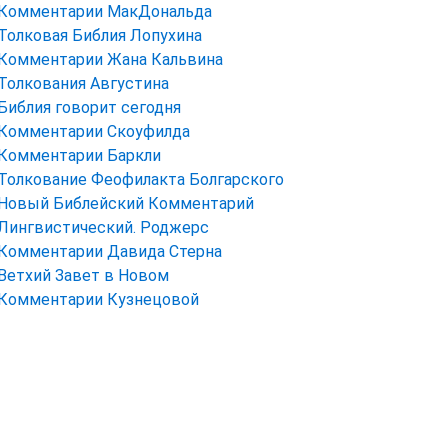
Комментарии МакДональда
Толковая Библия Лопухина
Комментарии Жана Кальвина
Толкования Августина
Библия говорит сегодня
Комментарии Скоуфилда
Комментарии Баркли
Толкование Феофилакта Болгарского
Новый Библейский Комментарий
Лингвистический. Роджерс
Комментарии Давида Стерна
Ветхий Завет в Новом
Комментарии Кузнецовой