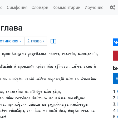
ио
Симфония
Словари
Комментарии
Изучение
 глава
етинская
2
глава
›
ннымъ прише́льцємъ разсѣ́ѧнїѧ по́нта, галаті́и, каппадокі́и,
а́нїе и҆ кропле́нїе кро́ве і҆и҃съ хрⷭ҇то́вы: блгⷣть ва́мъ и҆
Б
 и҆́же по мно́зѣй свое́й млⷭ҇ти порожде́й на́съ во ᲂу҆пова́нїе
, соблюде́но на нб҃сѣ́хъ ва́съ ра́ди,
во спⷭ҇нїе гото́вое ꙗ҆ви́тисѧ во вре́мѧ послѣ́днее.
́сть, приско́рбни бы́вше въ разли́чныхъ напа́стехъ:
а́та ги́бнꙋща, ѻ҆гне́мъ же и҆скꙋше́на, ѡ҆брѧ́щетсѧ въ
то́вѣ,