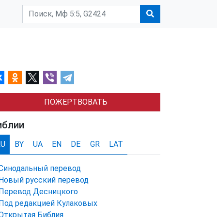
ПОЖЕРТВОВАТЬ
иблии
RU
BY
UA
EN
DE
GR
LAT
Синодальный перевод
Новый русский перевод
Перевод Десницкого
Под редакцией Кулаковых
Открытая Библия