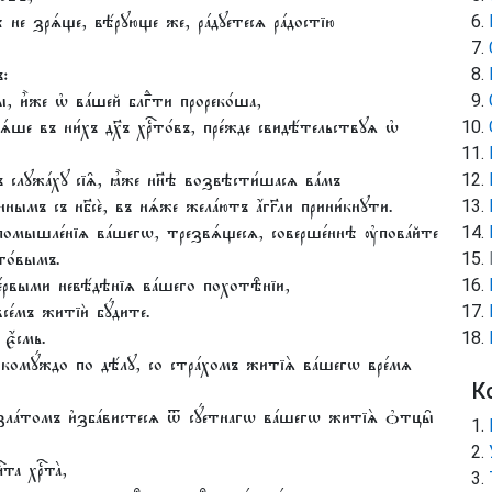
ѣ не зрѧ́ще, вѣ́рꙋюще же, ра́дꙋетесѧ ра́достїю
ъ:
цы, и҆̀же ѡ҆ ва́шей блгⷣти прореко́ша,
ѧ́ше въ ни́хъ дх҃ъ хрⷭ҇то́въ, пре́жде свидѣ́тельствꙋѧ ѡ҆
ъ слꙋжа́хꙋ сїѧ̑, ꙗ҆̀же нн҃ѣ возвѣсти́шасѧ ва́мъ
ымъ съ нб҃сѐ, въ нѧ́же жела́ютъ а҆́гг҃ли прини́кнꙋти.
 помышле́нїѧ ва́шегѡ, трезвѧ́щесѧ, соверше́ннѣ ᲂу҆пова́йте
҇то́вымъ.
е́рвыми невѣ́дѣнїѧ ва́шего похотѣ̑нїи,
се́мъ житїѝ бꙋ́дите.
є҆́смь.
а комꙋ́ждо по дѣ́лꙋ, со стра́хомъ житїѧ̀ ва́шегѡ вре́мѧ
К
 зла́томъ и҆зба́вистесѧ ѿ сꙋ́етнагѡ ва́шегѡ житїѧ̀ ѻ҆тцы̑
та хрⷭ҇та̀,