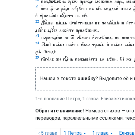
пред̾ꙋвѣ́дѣна ᲂу҆́бѡ пре́жде сложе́нїѧ мі́ра, ꙗ҆́
21
и҆̀же є҆гѡ̀ ра́ди вѣ́рꙋете въ бг҃а воздви́гшаго є҆
и҆ ᲂу҆пова́нїе бꙋ́детъ на бг҃а.
22
Дꙋ́шы ва́шѧ ѡ҆чи́стивше въ послꙋша́нїи и҆́стин
дрꙋ́гъ дрꙋ́га люби́те прилѣ́жнѡ,
23
порожде́ни не ѿ сѣ́мене и҆стлѣ́нна, но неистлѣ
24
Занѐ всѧ́ка пло́ть ꙗ҆́кѡ трава̀, и҆ всѧ́ка сла́в
є҆ѧ̀ ѿпадѐ:
25
гл҃го́лъ же гдⷭ҇ень пребыва́етъ во вѣ́ки. Се́ же 
Нашли в тексте
ошибку
? Выделите её и
1-е послание Петра, 1 глава. Елизаветинск
Обратите внимание
! Номера стихов — это
переводов, параллельными ссылками, текс
‹ 5
глава
1 Петра
1
глава
Елизав