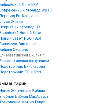
Библейской Лиги ERV
Cовременный перевод WBTC
Перевод Еп. Кассиана
Слово Жизни
Открытый перевод НЗ
Еврейский Новый Завет
Новый Завет РБО 1824
Вишенчук-Вишенька
Библия Скорины
●
Елизаветинская Библия
Елизаветинская на русском
Подстрочник Винокурова
Подстрочник: TR + SYN
омментарии
Новая Женевская Библия
Учебной Библии МакАртура
Толкование Мэтью Генри