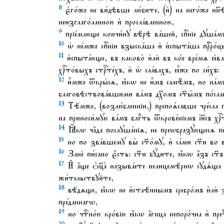
8
є҆го́же не ви́дѣвше лю́бите, (и҆) на него́же нн҃
неизглаго́ланною и҆ просла́вленною,
9
прїе́млюще кончи́нꙋ вѣ́рѣ ва́шей, спⷭ҇нїе дꙋша́м
10
ѡ҆ не́мже спⷭ҇нїи взыска́ша и҆ и҆спыта́ша прⷪ҇ро́
11
и҆спыта́юще, въ каково̀ и҆лѝ въ ко́е вре́мѧ ꙗ҆вл
хрⷭ҇то́выхъ стрⷭ҇те́хъ, и҆ ѡ҆ сла́вахъ, ꙗ҆̀же по си́хъ:
12
и҆̀мже ѿкры́сѧ, ꙗ҆́кѡ не и҆̀мъ самѣ̑мъ, но на́м
благовѣствова́вшими ва́мъ дх҃омъ ст҃ы́мъ по́сланн
13
Тѣ́мже, (возлю́бленнїи,) препоѧ́савше чре́сла
на приноси́мꙋю ва́мъ блгⷣть ѿкрове́нїемъ і҆и҃съ хрⷭ
14
Ꙗ҆́кѡ ча̑да послꙋша́нїѧ, не преѡбразꙋ́ющесѧ п
15
но по зва́вшемꙋ вы̀ ст҃о́мꙋ, и҆ са́ми ст҃и во в
16
Занѐ пи́сано є҆́сть: ст҃и бꙋ́дите, ꙗ҆́кѡ а҆́зъ ст҃ъ 
17
И҆ а҆́ще ѻ҆ц҃а̀ называ́ете нелицемѣ́рнѡ сꙋдѧ́щ
жи́тельствꙋйте,
18
вѣ́дѧще, ꙗ҆́кѡ не и҆стлѣ́ннымъ сребро́мъ и҆лѝ
пре́даннагѡ,
19
но чтⷭ҇но́ю кро́вїю ꙗ҆́кѡ а҆́гнца непоро́чна и҆ пречⷭ҇
20