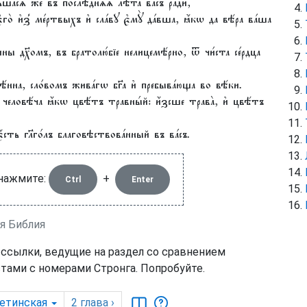
вльшасѧ же въ послѣ̑днѧѧ лѣ̑та ва́съ ра́ди,
го̀ и҆з̾ ме́ртвыхъ и҆ сла́вꙋ є҆мꙋ̀ да́вша, ꙗ҆́кѡ да вѣ́ра ва́ша
ы дх҃омъ, въ братолю́бїе нелицемѣ́рно, ѿ чи́ста се́рдца
́нна, сло́вомъ жива́гѡ бг҃а и҆ пребыва́юща во вѣ́ки.
а человѣ́ча ꙗ҆́кѡ цвѣ́тъ травны́й: и҆́зсше трава̀, и҆ цвѣ́тъ
є҆́сть гл҃го́лъ благовѣствова́нный въ ва́съ.
 нажмите:
+
Ctrl
Enter
ая Библия
 ссылки, ведущие на раздел со сравнением
тами с номерами Стронга. Попробуйте.
етинская
2
глава
›