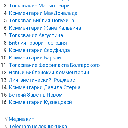
Толкование Мэтью Генри
Комментарии МакДональда
Толковая Библия Лопухина
Комментарии Жана Кальвина
Толкования Августина
Библия говорит сегодня
Комментарии Скоуфилда
Комментарии Баркли
Толкование Феофилакта Болгарского
Новый Библейский Комментарий
Лингвистический. Роджерс
Комментарии Давида Стерна
Ветхий Завет в Новом
Комментарии Кузнецовой
//
Медиа кит
//
Telegram недокнижника