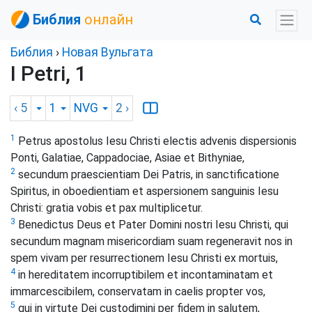
Библия
онлайн
Библия
›
Новая Вульгата
I Petri, 1
‹ 5
1
NVG
2
›
1
Petrus apostolus Iesu Christi electis advenis dispersionis
Ponti, Galatiae, Cappadociae, Asiae et Bithyniae,
2
secundum praescientiam Dei Patris, in sanctificatione
Spiritus, in oboedientiam et aspersionem sanguinis Iesu
Christi: gratia vobis et pax multiplicetur.
3
Benedictus Deus et Pater Domini nostri Iesu Christi, qui
secundum magnam misericordiam suam regeneravit nos in
spem vivam per resurrectionem Iesu Christi ex mortuis,
4
in hereditatem incorruptibilem et incontaminatam et
immarcescibilem, conservatam in caelis propter vos,
5
qui in virtute Dei custodimini per fidem in salutem,