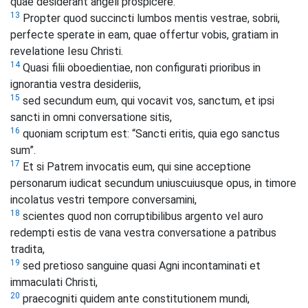
quae desiderant angeli prospicere.
13
Propter quod succincti lumbos mentis vestrae, sobrii,
perfecte sperate in eam, quae offertur vobis, gratiam in
revelatione Iesu Christi.
14
Quasi filii oboedientiae, non configurati prioribus in
ignorantia vestra desideriis,
15
sed secundum eum, qui vocavit vos, sanctum, et ipsi
sancti in omni conversatione sitis,
16
quoniam scriptum est: “Sancti eritis, quia ego sanctus
sum”.
17
Et si Patrem invocatis eum, qui sine acceptione
personarum iudicat secundum uniuscuiusque opus, in timore
incolatus vestri tempore conversamini,
18
scientes quod non corruptibilibus argento vel auro
redempti estis de vana vestra conversatione a patribus
tradita,
19
sed pretioso sanguine quasi Agni incontaminati et
immaculati Christi,
20
praecogniti quidem ante constitutionem mundi,