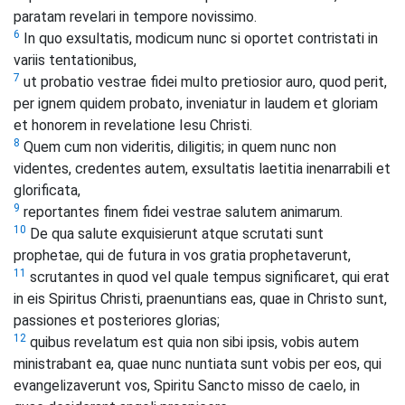
paratam revelari in tempore novissimo.
6
In quo exsultatis, modicum nunc si oportet contristati in
variis tentationibus,
7
ut probatio vestrae fidei multo pretiosior auro, quod perit,
per ignem quidem probato, inveniatur in laudem et gloriam
et honorem in revelatione Iesu Christi.
8
Quem cum non videritis, diligitis; in quem nunc non
videntes, credentes autem, exsultatis laetitia inenarrabili et
glorificata,
9
reportantes finem fidei vestrae salutem animarum.
10
De qua salute exquisierunt atque scrutati sunt
prophetae, qui de futura in vos gratia prophetaverunt,
11
scrutantes in quod vel quale tempus significaret, qui erat
in eis Spiritus Christi, praenuntians eas, quae in Christo sunt,
passiones et posteriores glorias;
12
quibus revelatum est quia non sibi ipsis, vobis autem
ministrabant ea, quae nunc nuntiata sunt vobis per eos, qui
evangelizaverunt vos, Spiritu Sancto misso de caelo, in