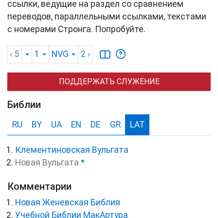
ссылки, ведущие на раздел со сравнением
переводов, параллельными ссылками, текстами
с номерами Стронга. Попробуйте.
‹ 5
1
NVG
2
›
ПОДДЕРЖАТЬ СЛУЖЕНИЕ
Библии
RU
BY
UA
EN
DE
GR
LAT
Клементиновская Вульгата
●
Новая Вульгата
Комментарии
Новая Женевская Библия
Учебной Библии МакАртура