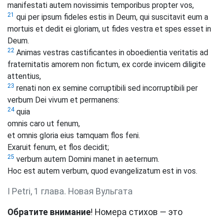
manifestati autem novissimis temporibus propter vos,
21
qui per ipsum fideles estis in Deum, qui suscitavit eum a
mortuis et dedit ei gloriam, ut fides vestra et spes esset in
Deum.
22
Animas vestras castificantes in oboedientia veritatis ad
fraternitatis amorem non fictum, ex corde invicem diligite
attentius,
23
renati non ex semine corruptibili sed incorruptibili per
verbum Dei vivum et permanens:
24
quia
omnis caro ut fenum,
et omnis gloria eius tamquam flos feni.
Exaruit fenum, et flos decidit;
25
verbum autem Domini manet in aeternum.
Hoc est autem verbum, quod evangelizatum est in vos.
I Petri, 1 глава. Новая Вульгата
Обратите внимание
! Номера стихов — это