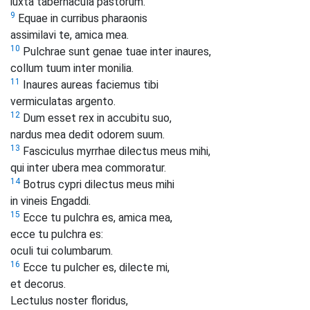
iuxta tabernacula pastorum.
9
Equae in curribus pharaonis
assimilavi te, amica mea.
10
Pulchrae sunt genae tuae inter inaures,
collum tuum inter monilia.
11
Inaures aureas faciemus tibi
vermiculatas argento.
12
Dum esset rex in accubitu suo,
nardus mea dedit odorem suum.
13
Fasciculus myrrhae dilectus meus mihi,
qui inter ubera mea commoratur.
14
Botrus cypri dilectus meus mihi
in vineis Engaddi.
15
Ecce tu pulchra es, amica mea,
ecce tu pulchra es:
oculi tui columbarum.
16
Ecce tu pulcher es, dilecte mi,
et decorus.
Lectulus noster floridus,