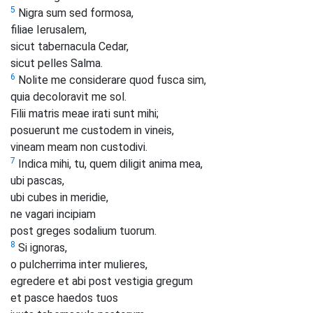
5
Nigra sum sed formosa,
filiae Ierusalem,
sicut tabernacula Cedar,
sicut pelles Salma.
6
Nolite me considerare quod fusca sim,
quia decoloravit me sol.
Filii matris meae irati sunt mihi;
posuerunt me custodem in vineis,
vineam meam non custodivi.
7
Indica mihi, tu, quem diligit anima mea,
ubi pascas,
ubi cubes in meridie,
ne vagari incipiam
post greges sodalium tuorum.
8
Si ignoras,
o pulcherrima inter mulieres,
egredere et abi post vestigia gregum
et pasce haedos tuos