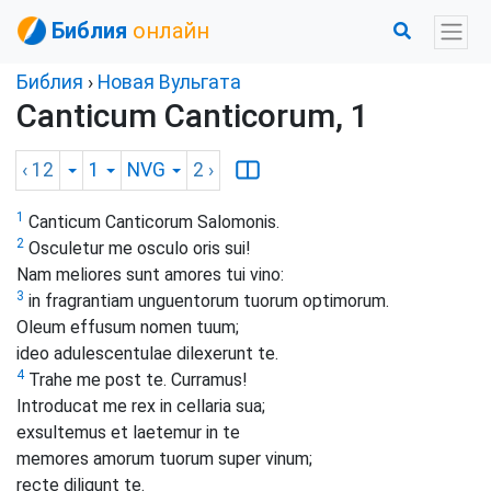
Библия
онлайн
Библия
›
Новая Вульгата
Canticum Canticorum, 1
‹ 12
1
NVG
2
›
1
Canticum Canticorum Salomonis.
2
Osculetur me osculo oris sui!
Nam meliores sunt amores tui vino:
3
in fragrantiam unguentorum tuorum optimorum.
Oleum effusum nomen tuum;
ideo adulescentulae dilexerunt te.
4
Trahe me post te. Curramus!
Introducat me rex in cellaria sua;
exsultemus et laetemur in te
memores amorum tuorum super vinum;
recte diligunt te.