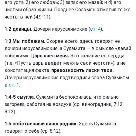
его уста; 2) его любовь; 3) запах его мазей; и 4) его
чистый образ жизни. Позднее Соломон отметил те же
черты в ней (4:9-11).
1:2 девицы.
Дочери иерусалимские (
ст. 4
).
1:3 Мы побежим.
Скорее всего, здесь говорят не
дочери иерусалимские, а Суламита — в смысле «давай
побежим».
Царь ввёл меня.
Это желание её сердца
(т.е. «Пусть царь введёт меня в свои чертоги»), а не
констатация факта.
превозносить ласки твои.
Дочери иерусалимские подтвердили слова Суламиты
в
ст. 1
.
1:4-5 смугла.
Суламита беспокоилась, что сильно
загорела, работая на воздухе (ср. виноградник, 7:12;
8:12).
1:5 собственный виноградник.
Здесь Суламита
говорит о себе (ср. 8:12).