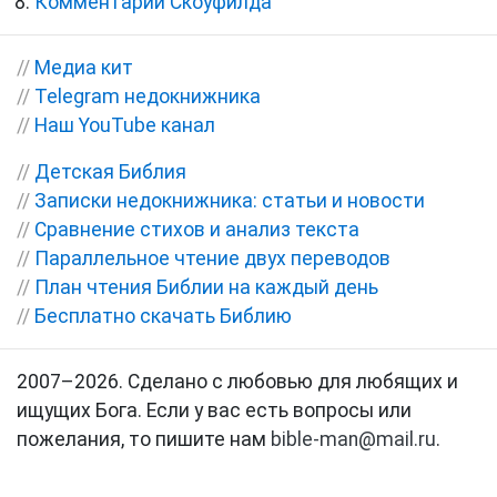
Комментарии Скоуфилда
//
Медиа кит
//
Telegram недокнижника
//
Наш YouTube канал
//
Детская Библия
//
Записки недокнижника: статьи и новости
//
Сравнение стихов и анализ текста
//
Параллельное чтение двух переводов
//
План чтения Библии на каждый день
//
Бесплатно скачать Библию
2007–2026. Сделано с любовью для любящих и
ищущих Бога. Если у вас есть вопросы или
пожелания, то пишите нам
bible-man@mail.ru
.