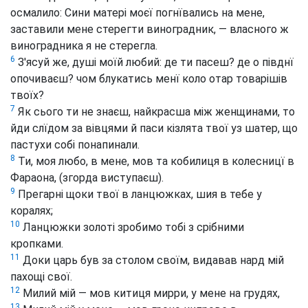
осмалило: Сини матері моєї погнївались на мене,
заставили мене стерегти виноградник, — власного ж
виноградника я не стерегла.
6
З'ясуй же, душі моїй любий: де ти пасеш? де о півднї
опочиваєш? чом блукатись менї коло отар товарішів
твоїх?
7
Як сього ти не знаєш, найкрасша між женщинами, то
йди слїдом за вівцями й паси кізлята твої уз шатер, що
пастухи собі понапинали.
8
Ти, моя любо, в мене, мов та кобилиця в колесницї в
Фараона, (згорда виступаєш).
9
Прегарні щоки твої в ланцюжках, шия в тебе у
коралях;
10
Ланцюжки золоті зробимо тобі з срібними
кропками.
11
Доки царь був за столом своїм, видавав нард мій
пахощі свої.
12
Милий мій — мов китиця мирри, у мене на грудях,
13