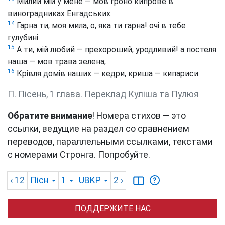
Милий мій у мене — мов гроно кипрове в
виноградниках Енгадських.
14
Гарна ти, моя мила, о, яка ти гарна! очі в тебе
гулубині.
15
А ти, мій любий — прехороший, уродливий! а постеля
наша — мов трава зелена;
16
Крівля домів наших — кедри, криша — кипариси.
П. Пісень, 1 глава. Переклад Куліша та Пулюя
Обратите внимание
! Номера стихов — это
ссылки, ведущие на раздел со сравнением
переводов, параллельными ссылками, текстами
с номерами Стронга. Попробуйте.
‹ 12
Пісн
1
UBKP
2
›
ПОДДЕРЖИТЕ НАС