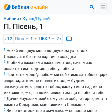
Библия
онлайн
Библия
›
Куліш/Пулюй
П. Пісень, 1
‹ 12
Пісн
1
UBKP
2
›
1
Нехай він цїлує мене поцїлунком уст своїх!
Ласкавість бо твоя над вино солодша.
2
Любими пахощами пахне імя твоє, наче миро
розлите, тим то дївицї тебе улюбили.
3
Притягни мене 'д собі, — ми побіжимо за тобою; царь
запровадить мене в палати свої, — будемо
захвачуватись і радїте тобою, ласку твою над вино
вихваляти; — о, не помилилися тим, що влюбили тебе!
4
Дочки Ерусалимські! я смуглява собі, та гарна, мов ті
намети Кедарські, мов килими в Соломона.
5
Ви не дивітесь, що я смуглява, — се сонце мене