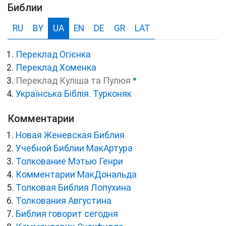
Библии
RU
BY
UA
EN
DE
GR
LAT
Переклад Огієнка
Переклад Хоменка
●
Переклад Куліша та Пулюя
Українська Біблія. Турконяк
Комментарии
Новая Женевская Библия
Учебной Библии МакАртура
Толкование Мэтью Генри
Комментарии МакДональда
Толковая Библия Лопухина
Толкования Августина
Библия говорит сегодня