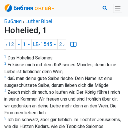
Библия
онлайн
Библия
›
Luther Bibel
Hohelied, 1
‹ 12
1
LB-1545
2
›
1
Das Hohelied Salomos.
2
Er küsse mich mit dem Kuß seines Mundes; denn deine
Liebe ist lieblicher denn Wein;
3
daß man deine gute Salbe rieche. Dein Name ist eine
ausgeschüttete Salbe, darum lieben dich die Mägde.
4
Zeuch mich dir nach, so laufen wir. Der König führet mich
in seine Kammer. Wir freuen uns und sind fröhlich über dir;
wir gedenken an deine Liebe mehr denn an den Wein. Die
Frommen lieben dich.
5
Ich bin schwarz, aber gar lieblich, ihr Töchter Jerusalems,
wie die Hütten Kedars, wie die Teppiche Salomos.