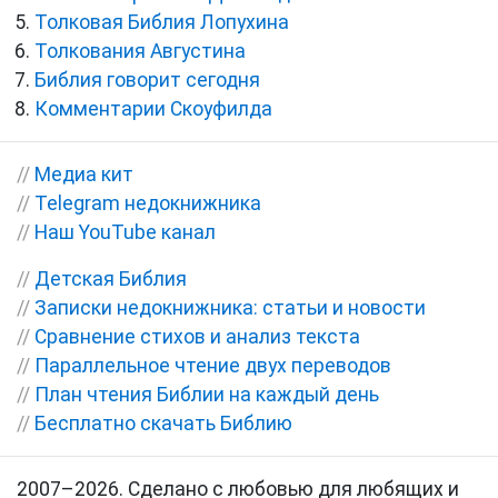
Толковая Библия Лопухина
Толкования Августина
Библия говорит сегодня
Комментарии Скоуфилда
//
Медиа кит
//
Telegram недокнижника
//
Наш YouTube канал
//
Детская Библия
//
Записки недокнижника: статьи и новости
//
Сравнение стихов и анализ текста
//
Параллельное чтение двух переводов
//
План чтения Библии на каждый день
//
Бесплатно скачать Библию
2007–2026. Сделано с любовью для любящих и