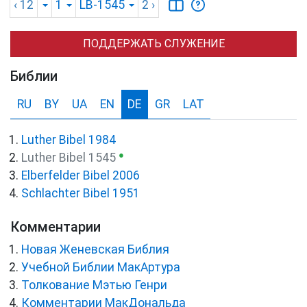
‹ 12
1
LB-1545
2
›
ПОДДЕРЖАТЬ СЛУЖЕНИЕ
Библии
RU
BY
UA
EN
DE
GR
LAT
Luther Bibel 1984
●
Luther Bibel 1545
Elberfelder Bibel 2006
Schlachter Bibel 1951
Комментарии
Новая Женевская Библия
Учебной Библии МакАртура
Толкование Мэтью Генри
Комментарии МакДональда