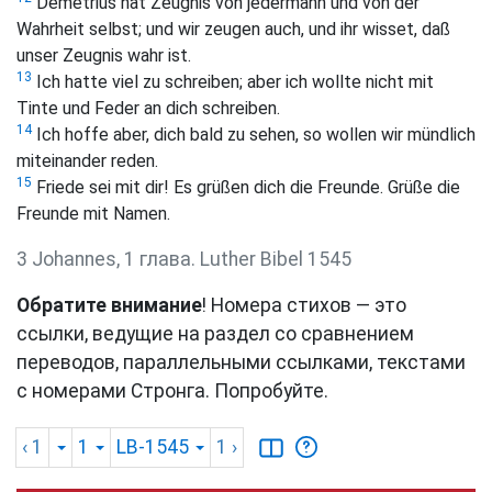
Demetrius hat Zeugnis von jedermann und von der
Wahrheit selbst; und wir zeugen auch, und ihr wisset, daß
unser Zeugnis wahr ist.
13
Ich hatte viel zu schreiben; aber ich wollte nicht mit
Tinte und Feder an dich schreiben.
14
Ich hoffe aber, dich bald zu sehen, so wollen wir mündlich
miteinander reden.
15
Friede sei mit dir! Es grüßen dich die Freunde. Grüße die
Freunde mit Namen.
3 Johannes, 1 глава. Luther Bibel 1545
Обратите внимание
! Номера стихов — это
ссылки, ведущие на раздел со сравнением
переводов, параллельными ссылками, текстами
с номерами Стронга. Попробуйте.
‹ 1
1
LB-1545
1
›