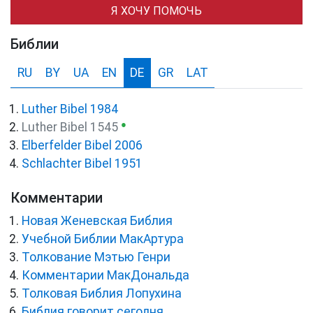
Я ХОЧУ ПОМОЧЬ
Библии
RU
BY
UA
EN
DE
GR
LAT
Luther Bibel 1984
●
Luther Bibel 1545
Elberfelder Bibel 2006
Schlachter Bibel 1951
Комментарии
Новая Женевская Библия
Учебной Библии МакАртура
Толкование Мэтью Генри
Комментарии МакДональда
Толковая Библия Лопухина
Библия говорит сегодня