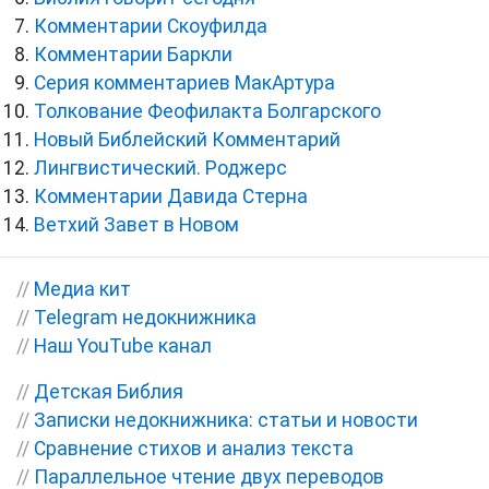
Комментарии Скоуфилда
Комментарии Баркли
Серия комментариев МакАртура
Толкование Феофилакта Болгарского
Новый Библейский Комментарий
Лингвистический. Роджерс
Комментарии Давида Стерна
Ветхий Завет в Новом
//
Медиа кит
//
Telegram недокнижника
//
Наш YouTube канал
//
Детская Библия
//
Записки недокнижника: статьи и новости
//
Сравнение стихов и анализ текста
//
Параллельное чтение двух переводов