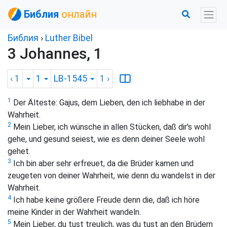
Библия
онлайн
Библия
›
Luther Bibel
3 Johannes, 1
‹ 1
1
LB-1545
1
›
1
Der Älteste: Gajus, dem Lieben, den ich liebhabe in der
Wahrheit.
2
Mein Lieber, ich wünsche in allen Stücken, daß dir's wohl
gehe, und gesund seiest, wie es denn deiner Seele wohl
gehet.
3
Ich bin aber sehr erfreuet, da die Brüder kamen und
zeugeten von deiner Wahrheit, wie denn du wandelst in der
Wahrheit.
4
Ich habe keine größere Freude denn die, daß ich höre
meine Kinder in der Wahrheit wandeln.
5
Mein Lieber, du tust treulich, was du tust an den Brüdern