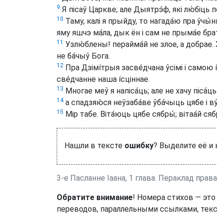
9
Я пісаў Царкве; але Дыятрэ́ф, які лю́біць 
10
Таму, калі я прыйду, то нагада́ю пра ўчы́нкі,
яму яшчэ ма́ла, дык ён і сам не прыма́е брат
11
Узлю́блены! перайма́й не злое, а добрае. Хт
не ба́чыў Бога.
12
Пра Дзімíтрыя засве́дчана ўсімі і самою 
све́дчанне наша íсціннае.
13
Многае меў я напіса́ць; але не хачу піса́ць
14
а спадзяю́ся неўзаба́ве ўба́чыць цябе і ву
15
Мір табе. Віта́юць цябе сябры́; вітаа́й сяб
Нашли в тексте
ошибку
? Выделите её и
3-е Пасланне Іаана, 1 глава. Пераклад пра
Обратите внимание
! Номера стихов — это
переводов, параллельными ссылками, текс