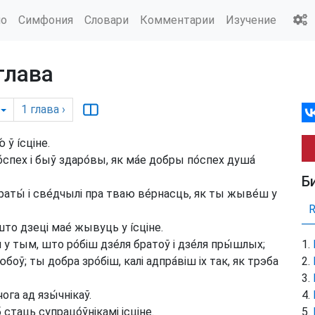
ио
Симфония
Словари
Комментарии
Изучение
 глава
1
глава
›
 ў íсціне.
спех і быў здаро́вы, як ма́е добры по́спех душа́
Б
браты́ і све́дчылі пра тваю ве́рнасць, як ты жыве́ш у
што дзеці мае́ жывуць у íсціне.
у тым, што ро́біш дзе́ля братоў і дзе́ля пры́шлых;
ў; ты добра зро́біш, калі адпра́віш іх так, як трэба
чога ад язы́чнікаў.
стаць супрацо́ўнікамі ісціне.