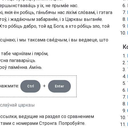
першынствава́ць у іх, не прыма́е нас.
 якія ён робіць, га́ньбячы нас ліхíмі сло́вамі, і гэтага
оў, і жада́ючым забараня́е, і з Царквы выганя́е.
о ро́біць дабро, той ад Бога; а хто ро́біць зло, той
íсцінаю; і мы таксама све́дчым, і вы ведаеце, што
К
 табе чарнíлам і пяро́м,
́сна пагавары́ць.
роў паіме́нна.
Амíнь
.
 нажмите:
+
Ctrl
Enter
васлаўнай царквы
 ссылки, ведущие на раздел со сравнением
тами с номерами Стронга. Попробуйте.