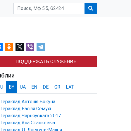
ПОДДЕРЖАТЬ СЛУЖЕНИЕ
иблии
RU
BY
UA
EN
DE
GR
LAT
Пераклад Антонія Бокуна
Пераклад Васіля Сёмухі
Пераклад Чарняўскага 2017
Пераклад Яна Станкевіча
Пераклад Л. Дзекуць-Малея