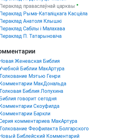
●
Пераклад праваслаўнай царквы
Пераклад Рыма-Каталіцкага Касцёла
Пераклад Анатоля Клышкi
Пераклад Сабілы і Малахава
Пераклад П. Татарыновіча
омментарии
Новая Женевская Библия
Учебной Библии МакАртура
Толкование Мэтью Генри
Комментарии МакДональда
Толковая Библия Лопухина
Библия говорит сегодня
Комментарии Скоуфилда
Комментарии Баркли
Серия комментариев МакАртура
Толкование Феофилакта Болгарского
Новый Библейский Комментарий