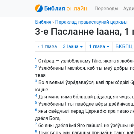
Библия
онлайн
Переводы
Ауд
Библия
›
Пераклад праваслаўнай царквы
3-е Пасланне Іаана, 1
‹ 1
глава
3 Іаана
1
глава
БКБПЦ
1
Ста́рац — узлю́бленаму Га́ію, якога я люблю́
2
Узлю́блены! малю́ся, каб ты меў добры по́
твая.
3
Бо я вельмі ўзра́даваўся, калі прыхо́дзілі 
íсціне.
4
Для мяне няма бо́льшай ра́дасці, як чуць, 
5
Узлю́блены! ты паво́дле ве́ры дзе́йнічаеш 
6
яны све́дчылі перад Царкво́ю пра тваю любо
дзе́ля Бога,
7
бо яны дзе́ля імя́ Яго пайшлí, не ўзя́ўшы ні
8
Дык вось, мы павíнны прыма́ць такіх, каб 