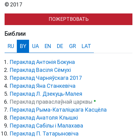
© 2017
ПОЖЕРТВОВАТЬ
Библии
RU
BY
UA
EN
DE
GR
LAT
Пераклад Антонія Бокуна
Пераклад Васіля Сёмухі
Пераклад Чарняўскага 2017
Пераклад Яна Станкевіча
Пераклад Л. Дзекуць-Малея
●
Пераклад праваслаўнай царквы
Пераклад Рыма-Каталіцкага Касцёла
Пераклад Анатоля Клышкi
Пераклад Сабілы і Малахава
Пераклад П. Татарыновіча