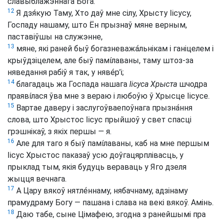
славыблажэннага Бога.
12
Я дзя́кую Таму, Хто даў мне сілу, Хрысту Іісусу,
Госпаду нашаму, што Ён прызнаў мяне верным,
паставіўшы на служэнне,
13
мяне, які раней быў богазневажа́льнікам і ганіцелем і
крыўдзіцелем, але быў памíлаваны, таму штоз-за
няведання рабіў я так, у няве́р’і;
14
благадаць жа Госпада нашага
Іісуса Хрыста
шчодра
праявíлася ўва мне з вераю і любоўю ў Хрысце Іісусе.
15
Вартае даверу і заслугоўваепоўнага прызна́ння
слова, што Хрыстос Іісус прыйшоў у свет спасці
грэшнікаў, з якіх першы — я.
16
Але для таго я быў памíлаваны, каб на мне першым
Іісус Хрыстос паказаў усю доўгацярплівасць, у
прыклад тым, якія будуць вераваць у Яго дзеля
жыцця вечнага.
17
А Цару вякоў нятле́ннаму, нябачнаму, адзінаму
прамудраму Богу — пашана і слава на векі вякоў. Амінь.
18
Даю табе, сыне Цімафею, згодна з ранейшымі пра