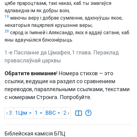
цябе прароцтвамі, такі наказ, каб ты змагаўся
адпаведна ім як добры воін,
19
маючы веру і добрае сумленне, адкінуўшы якое,
некаторыя пацярпелі крушэнне веры;
20
сярод іх Імяней і Аляксандр, якіх я аддаў сатане, каб
яны адвучы́ліся блюзне́рыць.
1-е Пасланне да Цімафея, 1 глава. Пераклад
праваслаўнай царквы
Обратите внимание
! Номера стихов — это
ссылки, ведущие на раздел со сравнением
переводов, параллельными ссылками, текстами
с номерами Стронга. Попробуйте.
‹ 3
1Цім
1
BBC
2
›
Біблейская камісія БПЦ