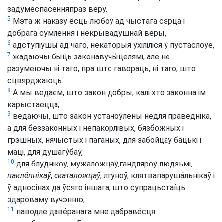
задумеспасенняпраз веру.
5
Мэта ж наказу ёсць любоў ад чыстага сэрца і
добрага сумлення і некрывадушнай веры,
6
адступіўшы ад чаго, некаторыя ўхіліліся ў пустаслоўе,
7
жадаючы быць законавучы́целямі, але не
разумеючы ні таго, пра што гавораць, ні таго, што
сцвярджаюць.
8
А мы ведаем, што закон добры, калі хто законна ім
карыстаецца,
9
ведаючы, што закон устаноўлены недля праведніка,
а для беззаконных і непакорлівых, бязбожных і
грэшных, нячыстых і паганых, для забойцаў бацькі і
маці, для душагу́баў,
10
для блуднікоў, мужаложцаў,гандляроў людзьмі,
паклёпнікаў
,
скаталожцаў
, лгуноў, клятвапаруша́льнікаў і
ў адносінах да ўсяго іншага, што супрацьстаíць
здароваму вучэнню,
11
паводле даве́ранага мне дабраве́сця