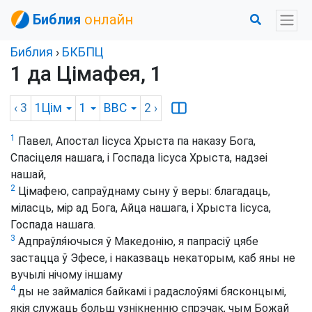
Библия
онлайн
Библия
›
БКБПЦ
1 да Цімафея, 1
‹ 3
1Цім
1
BBC
2
›
1
Павел, Апостал Іісуса Хрыста па наказу Бога,
Спасіцеля нашага, і Госпада Іісуса Хрыста, надзеі
нашай,
2
Цімафею, сапраўднаму сыну ў веры: благадаць,
міласць, мір ад Бога, Айца нашага, і Хрыста Іісуса,
Госпада нашага.
3
Адпраўля́ючыся ў Македонію, я папрасіў цябе
застацца ў Эфесе, і наказваць некаторым, каб яны не
вучылі нічому іншаму
4
ды не займаліся байкамі і радаслоўямі бясконцымі,
якія служаць больш узнікненню спрэчак, чым Божай