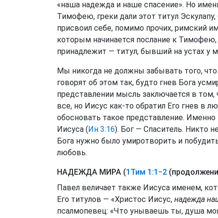
«наша надежда и наше спасение». Но именн
Тимофею, греки дали этот титул Эскулапу,
присвоил себе, помимо прочих, римский и
которым начинается послание к Тимофею, 
принадлежит — титул, бывший на устах у 
Мы никогда не должны забывать того, что
говорят об этом так, будто гнев Бога усм
представлении мысль заключается в том, 
все, но Иисус как-то обратил Его гнев в л
обосновать такое представление. Именно 
Иисуса (
Ин 3:16
). Бог — Спаситель. Никто 
Бога нужно было умиротворить и побудить
любовь.
НАДЕЖДА МИРА (
1Тим 1:1−2
(продолжени
Павел величает также Иисуса именем, ко
Его титулов — «Христос Иисус,
надежда на
псалмопевец: «Что унываешь ты, душа моя?