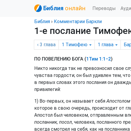
Библия
онлайн
Переводы
Ауд
Библия
›
Комментарии Баркли
1-е послание Тимофею
‹ 3
глава
1 Тимофею
1
глава
Ба
ПО ПОВЕЛЕНИЮ БОГА (
1Тим 1:1−2
)
Никто никогда так не превозносил свое слу
чувства гордости; он был удивлен тем, что
в первых словах этого послания он дважд
привилегий:
1) Во-первых, он называет себя
Апостолом 
которое в свою очередь, происходит от гл
Апостол был человеком, отправленным впе
посланник, посол
, человека, посланного пр
всегда смотрел на себя, как на посланника