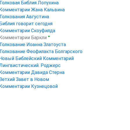
Толковая Библия Лопухина
Комментарии Жана Кальвина
Толкования Августина
Библия говорит сегодня
Комментарии Скоуфилда
●
Комментарии Баркли
Толкование Иоанна Златоуста
Толкование Феофилакта Болгарского
Новый Библейский Комментарий
Лингвистический. Роджерс
Комментарии Давида Стерна
Ветхий Завет в Новом
Комментарии Кузнецовой