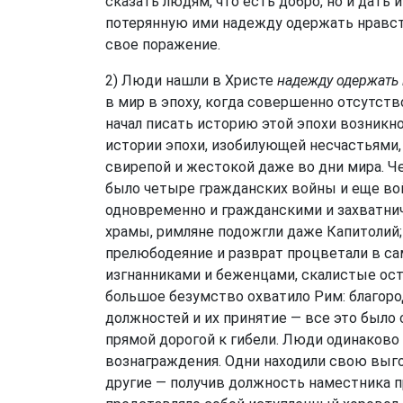
сказать людям, что есть добро, но и дать
потерянную ими надежду одержать нравст
свое поражение.
2) Люди нашли в Христе
надежду одержать 
в мир в эпоху, когда совершенно отсутств
начал писать историю этой эпохи возникн
истории эпохи, изобилующей несчастьями,
свирепой и жестокой даже во дни мира. Ч
было четыре гражданских войны и еще вой
одновременно и гражданскими и захватнич
храмы, римляне подожгли даже Капитолий
прелюбодеяние и разврат процветали в с
изгнанниками и беженцами, скалистые ос
большое безумство охватило Рим: благоро
должностей и их принятие — все это было 
прямой дорогой к гибели. Люди одинаково 
вознаграждения. Одни находили свою выго
другие — получив должность наместника пр