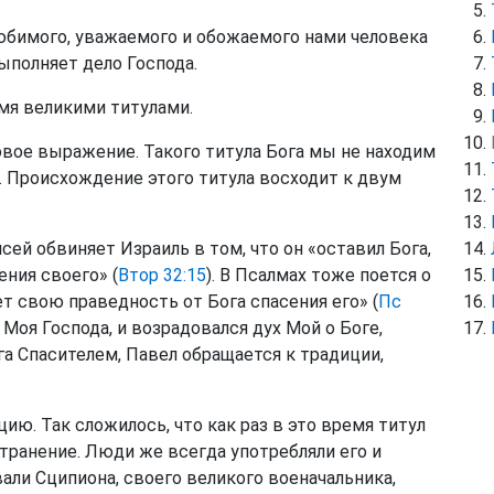
юбимого, уважаемого и обожаемого нами человека
ыполняет дело Господа.
умя великими титулами.
новое выражение. Такого титула Бога мы не находим
. Происхождение этого титула восходит к двум
исей обвиняет Израиль в том, что он «оставил Бога,
ния своего» (
Втор 32:15
). В Псалмах тоже поется о
т свою праведность от Бога спасения его» (
Пс
 Моя Господа, и возрадовался дух Мой о Боге,
ога Спасителем, Павел обращается к традиции,
ию. Так сложилось, что как раз в это время титул
странение. Люди же всегда употребляли его и
али Сципиона, своего великого военачальника,