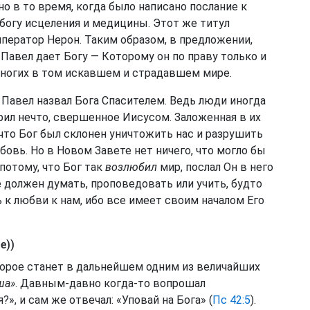
о в то время, когда было написано послание к
 богу исцеления и медицины. Этот же титул
мператор Нерон. Таким образом, в предложении,
Павел дает Богу — Которому он по праву только и
многих в том искавшем и страдавшем мире.
 Павел назвал Бога Спасителем. Ведь люди иногда
ирил нечто, свершенное Иисусом. Заложенная в их
что Бог был склонен уничтожить нас и разрушить
юбовь. Но в Новом Завете нет ничего, что могло бы
потому, что Бог так
возлюбил
мир, послал Он в него
не должен думать, проповедовать или учить, будто
 к любви к нам, ибо все имеет своим началом Его
е))
торое станет в дальнейшем одним из величайших
ша»
. Давным-давно когда-то вопрошал
», и сам же отвечал: «Уповай на Бога» (
Пс 42:5
).