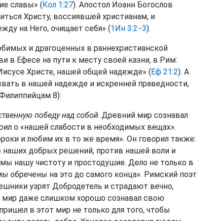
ие славы» (
Кол 1:27
). Апостол Иоанн Богослов
иться Христу, воссиявшей христианам, и
жду на Него, очищает себя» (
1Ин 3:2−3
).
любимых и драгоценных в раннехристианской
и в Ефесе на пути к месту своей казни, в Рим:
Иисусе Христе, нашей общей надежде» (
Еф 21:2
). А
бывать в нашей надежде и искренней праведности,
Филиппийцам 8):
ственную победу над собой
. Древний мир сознавал
рил о «нашей слабости в необходимых вещах».
роки и любим их в то же время». Он говорил также:
 наших добрых решений, против нашей воли и
мы нашу чистоту и простодушие. Дело не только в
 мы обречены на это до самого конца». Римский поэт
решники узрят Добродетель и страдают вечно,
ий мир даже слишком хорошо сознавал свою
ришел в этот мир не только для того, чтобы