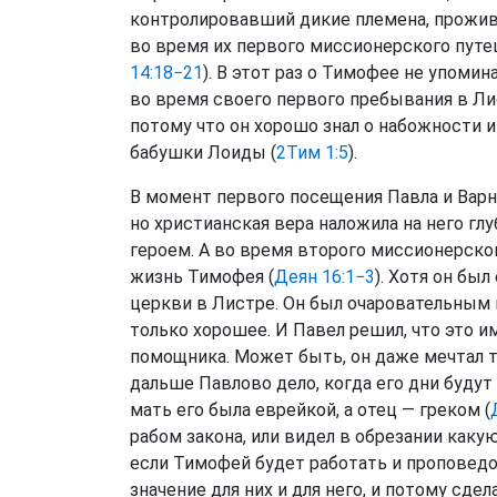
контролировавший дикие племена, прожив
во время их первого миссионерского путе
14:18−21
). В этот раз о Тимофее не упоми
во время своего первого пребывания в Ли
потому что он хорошо знал о набожности 
бабушки Лоиды (
2Тим 1:5
).
В момент первого посещения Павла и Варн
но христианская вера наложила на него гл
героем. А во время второго миссионерско
жизнь Тимофея (
Деян 16:1−3
). Хотя он бы
церкви в Листре. Он был очаровательным 
только хорошее. И Павел решил, что это и
помощника. Может быть, он даже мечтал т
дальше Павлово дело, когда его дни будут
мать его была еврейкой, а отец — греком (
рабом закона, или видел в обрезании какую
если Тимофей будет работать и проповедо
значение для них и для него, и потому сде