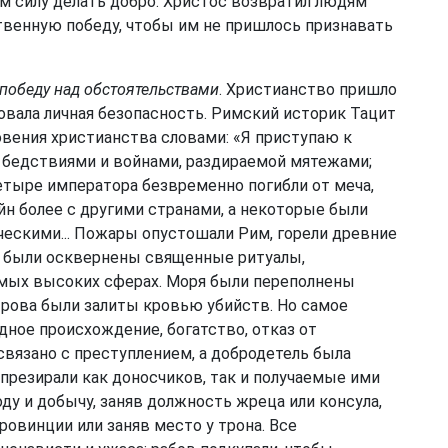
 им силу делать добро. Христос возвратил людям
венную победу, чтобы им не пришлось признавать
победу над обстоятельствами
. Христианство пришло
овала личная безопасность. Римский историк Тацит
овения христианства словами: «Я приступаю к
 бедствиями и войнами, раздираемой мятежами;
етыре императора безвременно погибли от меча,
н более с другими странами, а некоторые были
ескими... Пожары опустошали Рим, горели древние
; были осквернены священные ритуалы,
амых высоких сферах. Моря были переполнены
трова были залиты кровью убийств. Но самое
дное происхождение, богатство, отказ от
связано с преступлением, а добродетель была
презирали как доносчиков, так и получаемые ими
ду и добычу, заняв должность жреца или консула,
овинции или заняв место у трона. Все