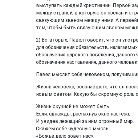
выступать каждый христианин. Первой зад
между страной, в которую он послан и стра
связующим звеном между ними. А первейш
том, чтобы быть связующим звеном межд
2) Во-вторых, Павел говорит, что он упот
для обозначения обязательств, налагаемы
обозначения царского повеления, данного ч
обозначения наставления, данного челове
Павел мыслит себя человеком, получившим
Жизнь человека, осознавшего, что он посл
новым светом. Какую бы скромную роль он
Жизнь скучной не может быть
Если, однажды, распахнув окно настежь,
И увидев лежащий за ним огромный мир,
Скажем себе чудесную мысль:
«Божье дело зовет нас».