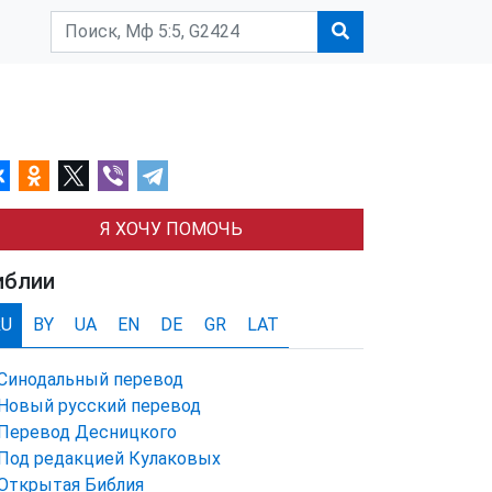
Я ХОЧУ ПОМОЧЬ
иблии
RU
BY
UA
EN
DE
GR
LAT
Синодальный перевод
Новый русский перевод
Перевод Десницкого
Под редакцией Кулаковых
Открытая Библия