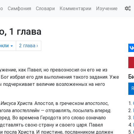
ио
Симфония
Словари
Комментарии
Изучение
, 1 глава
ркли
2
глава
›
жение, как Павел; но превозносил он его не из
Б
 Бог избрал его для выполнения такого задания. Уже
ы подчеркивает величие возложенных на него
Иисуса Христа
. Апостол, в греческом
апостолос
,
агола
апостеллейн — отправлять, посылать вперед
.
ред. Во времена Геродота это слово означало
едставлять свою страну и своего царя. Павел
 и посла Христа. И поистине, посланником должен