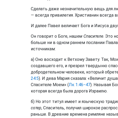
Сделать даже незначительную вещь для л
— всегда привилегия. Христианин всегда в
И далее Павел величает Бога и Иисуса дв
Он говорит о Боге,
нашем Спасителе
. Это 
больше ни в одном раннем послании Павла
источникам:
а) Оно восходит к Ветхому Завету. Так, Мо
создавшего его, и презрел твердыню спасе
добродетельном человеке, который обрете
24:5
). И дева Мария сказала: «Величит душа
Спасителе Моем» (
Лк 1:46−47
). Называя Б
которая всегда была дорога Израилю.
б) Но этот титул имеет и языческую традиц
сотер
, Спаситель, получил широкое распро
раньше. В древние времена римляне назыв