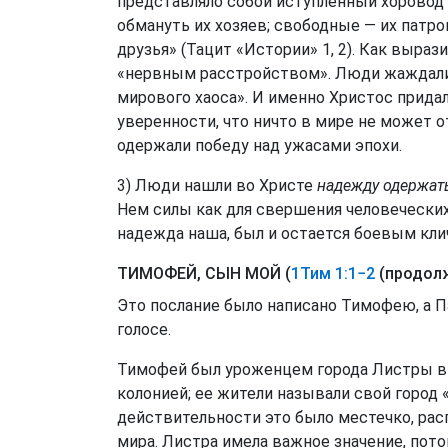
представляло собой иступленный хоровод 
обмануть их хозяев; свободные — их патроно
друзья» (Тацит «Истории» 1, 2). Как выраз
«нервным расстройством». Люди жаждали
мирового хаоса». И именно Христос придал
уверенности, что ничто в мире не может о
одержали победу над ужасами эпохи.
3) Люди нашли во Христе
надежду одержат
Нем силы как для свершения человеческих
надежда наша, был и остается боевым кли
ТИМОФЕЙ, СЫН МОЙ (
1Тим 1:1−2
(продолж
Это послание было написано Тимофею, а П
голосе.
Тимофей был уроженцем города Листры в 
колонией; ее жители называли свой город 
действительности это было местечко, рас
мира. Листра имела важное значение, пото