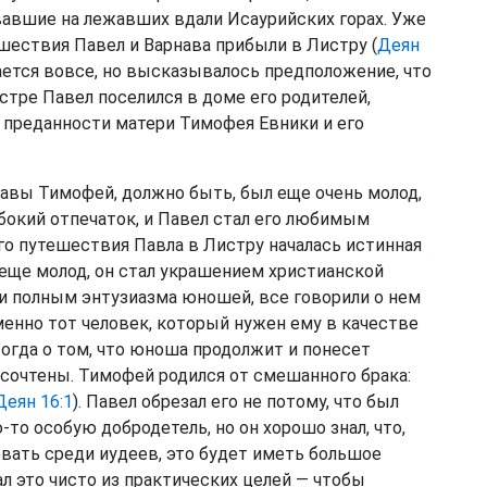
авшие на лежавших вдали Исаурийских горах. Уже
шествия Павел и Варнава прибыли в Листру (
Деян
нается вовсе, но высказывалось предположение, что
стре Павел поселился в доме его родителей,
и преданности матери Тимофея Евники и его
авы Тимофей, должно быть, был еще очень молод,
убокий отпечаток, и Павел стал его любимым
го путешествия Павла в Листру началась истинная
л еще молод, он стал украшением христианской
и полным энтузиазма юношей, все говорили о нем
менно тот человек, который нужен ему в качестве
огда о том, что юноша продолжит и понесет
 сочтены. Тимофей родился от смешанного брака:
Деян 16:1
). Павел обрезал его не потому, что был
-то особую добродетель, но он хорошо знал, что,
вать среди иудеев, это будет иметь большое
лал это чисто из практических целей — чтобы