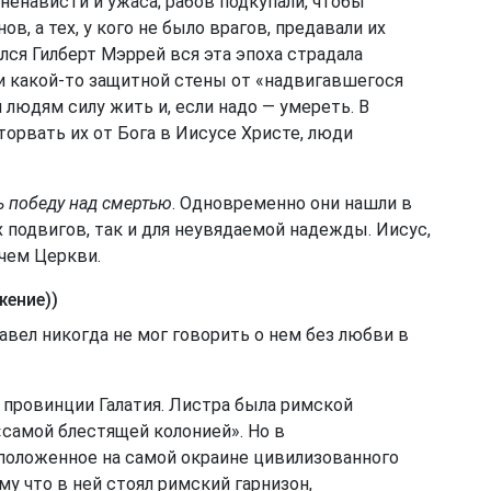
ненависти и ужаса; рабов подкупали, чтобы
в, а тех, у кого не было врагов, предавали их
ился Гилберт Мэррей вся эта эпоха страдала
 какой-то защитной стены от «надвигавшегося
 людям силу жить и, если надо — умереть. В
торвать их от Бога в Иисусе Христе, люди
ь победу над смертью
. Одновременно они нашли в
 подвигов, так и для неувядаемой надежды. Иисус,
чем Церкви.
ение))
авел никогда не мог говорить о нем без любви в
провинции Галатия. Листра была римской
«самой блестящей колонией». Но в
положенное на самой окраине цивилизованного
му что в ней стоял римский гарнизон,