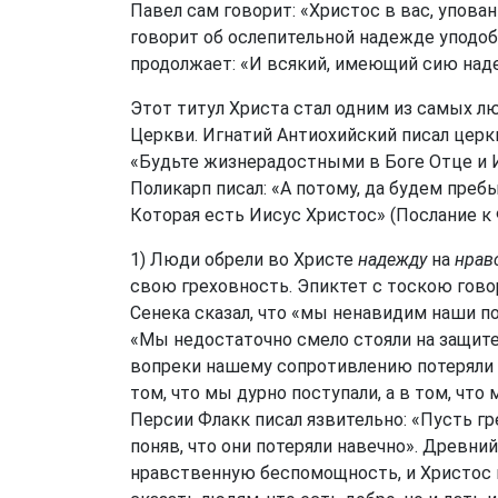
Павел сам говорит: «Христос в вас, упован
говорит об ослепительной надежде уподоб
продолжает: «И всякий, имеющий сию наде
Этот титул Христа стал одним из самых 
Церкви. Игнатий Антиохийский писал церкв
«Будьте жизнерадостными в Боге Отце и 
Поликарп писал: «А потому, да будем пре
Которая есть Иисус Христос» (Послание к 
1) Люди обрели во Христе
надежду
на
нрав
свою греховность. Эпиктет с тоскою гово
Сенека сказал, что «мы ненавидим наши по
«Мы недостаточно смело стояли на защите
вопреки нашему сопротивлению потеряли 
том, что мы дурно поступали, а в том, что
Персии Флакк писал язвительно: «Пусть г
поняв, что они потеряли навечно». Древн
нравственную беспомощность, и Христос п