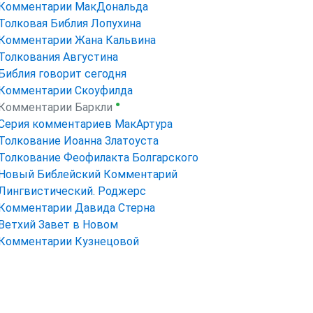
Комментарии МакДональда
Толковая Библия Лопухина
Комментарии Жана Кальвина
Толкования Августина
Библия говорит сегодня
Комментарии Скоуфилда
●
Комментарии Баркли
Серия комментариев МакАртура
Толкование Иоанна Златоуста
Толкование Феофилакта Болгарского
Новый Библейский Комментарий
Лингвистический. Роджерс
Комментарии Давида Стерна
Ветхий Завет в Новом
Комментарии Кузнецовой