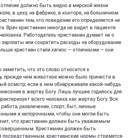
о отличие должно быть видно
в мирской жизни
.
е, в цеху, на фабрике, в конторе, на больничном
ристианин тем, что поведение его определяется не
а. Врач-христианин никогда не видит в пациенте
 человека. Работодатель-христианин думает не о
 зарплаты или сократить расходы на оборудование
больше христиан стали
хагиос
— отличными — они
о заметить, что это слово относится к
, прежде чем животное можно было принести в
ый осмотр; если в нем обнаруживали какой-нибудь
инесения в жертву Богу. Лишь лучшее годилось для
рактеризует всего человека как жертву Богу. Вся
работа, развлечение, спорт, быт, личные
нными и непорочными, чтобы они могли быть
начит, что христианин должен быть уважаемым
ь совершенным. Христианин должен быть
ся посредственным; христианские нормы стремятся