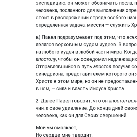
экспедицию; он может обозначать посла, п
человека, посланного для выполнения опр
стоит в распоряжении отряда особого наз
определенная задача, миссия — служить Хр
в) Павел подразумевает под этим, что
всяк
являлся верховным судом иудеев. В вопро
на любого иудея в любой части мира. Когд
апостолу
, чтобы он осведомил надлежащих 
Отправлявшийся в путь
апостол
получал с
синедриона, представителем которого он 
Христа в этом мире, но он не предоставле
в нем, — сила и власть Иисуса Христа.
2. Далее Павел говорит, что он
апостол во
чин, а свое удивление. До конца дней свои
человека, как он для Своих свершений.
Мой ум смолкает,
Но сердце мне твердит: