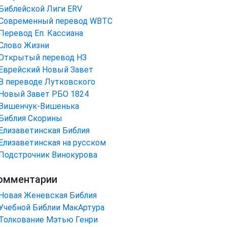
Библейской Лиги ERV
Cовременный перевод WBTC
Перевод Еп. Кассиана
Слово Жизни
Открытый перевод НЗ
Еврейский Новый Завет
В переводе Лутковского
Новый Завет РБО 1824
Вишенчук-Вишенька
Библия Скорины
Елизаветинская Библия
Елизаветинская на русском
Подстрочник Винокурова
омментарии
Новая Женевская Библия
Учебной Библии МакАртура
Толкование Мэтью Генри