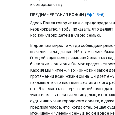
к совершенству.
ПРЕДНАЧЕРТАНИЯ БОЖИИ (
Еф 1:5−6
)
Здесь Павел говорит нам о предопределен
неоднократно, чтобы показать, что делает 
нас как Своих детей в Свою семью.
В древнем мире, там, где соблюдали римск
значение, чем для нас. Ибо там семья был
Отец обладал неограниченной властью над
были живы он и они. Он мог продать своего
Кассия мы читаем, что: «римский закон д
протяжении всей жизни сына. Он дает ему п
наказывать его плетьми, заставить его ра
его. Эта власть не теряла своей силы даже
участвовал в политических делах, и согр
судьи или члена городского совета, и даже
предполагалось, что, когда отец решал су
мужчинами, членами семьи; но он вовсе не 