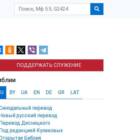
ПОДДЕРЖАТЬ СЛУЖЕНИЕ
иблии
RU
BY
UA
EN
DE
GR
LAT
Синодальный перевод
Новый русский перевод
Перевод Десницкого
Под редакцией Кулаковых
Открытая Библия