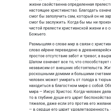
жизни свойственна определенная прелесть
настоящее христианство. Благодать означа
смог бы заполучить сам, который он не за
смог бы заслужить. Когда бы мы ни произ
чистой прелести христианской жизни и о
Божьего.
Размышляя о слове
мир
в связи с христи
слово
ейрене
переведено в древнееврейс
простое отсутствие забот и тревог, а вы
Шалом
означает все то, что способствует
независим от внешних обстоятельств. Жит
роскошными домами и большими счетами в
человек может умирать от голода в тюрьме
находиться в благостном мире с собой. Об
мира — Иисус Христос. Когда человек делае
то в глубине души его царит беспокойство 
тяжелое, даже если это против его желани
— в сердце его царит удовлетворенность. 