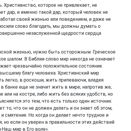
. Христианство, которое не привлекает, не
ет дар, и именно такой дар, который человек не
работал своей жизнью или поведением, и даже не
носили слово
благодать
, мы должны думать о
 совершенно незаслуженной щедрости сердца
анской жизнью, нужно быть осторожным. Греческое
кое
шалом
. В Библии слово
мир
никогда не означает
ражает чрезвычайно положительное состояние.
 высшему благу человека. Христианский мир
ь легко, в роскоши, жить припеваючи, владея
 банке еще не значит жить в мире; напротив же,
 или на костре, либо жить без всяких удобств, но
ъясняется это тем, что есть только один источник
т то, что он не должен делать и он знает об этом,
и смятение. Но когда он делает нечто трудное и
я, но если он уверен в правильности этих действий
«Наш мир в Его воле».