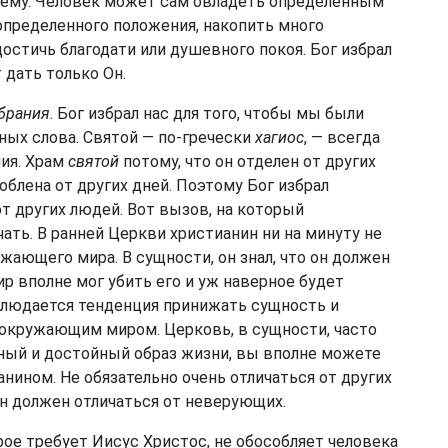
ы ему. Человек может сам овладеть определенным
определенного положения, накопить много
достичь благодати или душевного покоя. Бог избрал
 дать только Он.
брания
. Бог избрал нас для того, чтобы мы были
жных слова. Святой — по-гречески
хагиос
, — всегда
ния. Храм
святой
потому, что он отделен от других
облена от других дней. Поэтому Бог избрал
т других людей. Вот вызов, на который
ать. В ранней Церкви христианин ни на минуту не
ужающего мира. В сущности, он знал, что он должен
ир вполне мог убить его и уж наверное будет
блюдается тенденция принижать сущность и
 окружающим миром. Церковь, в сущности, часто
ный и достойный образ жизни, вы вполне можете
нином. Не обязательно очень отличаться от других
н должен отличаться от неверующих.
орое требует Иисус Христос, не обособляет человека