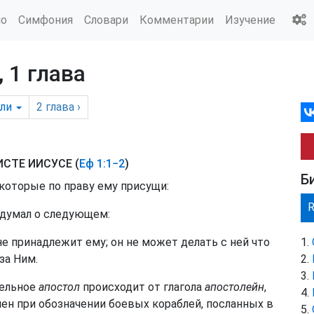
ио
Симфония
Словари
Комментарии
Изучение
 1 глава
ли
2
глава
›
СТЕ ИИСУСЕ (
Еф 1:1−2
)
Б
 которые по праву ему присущи:
н думал о следующем:
не принадлежит ему; он не может делать с ней что
за Ним.
тельное
апостол
происходит от глагола
апостолейн
,
лен при обозначении боевых кораблей, посланных в