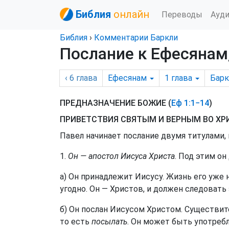
Библия
онлайн
Переводы
Ауд
Библия
›
Комментарии Баркли
Послание к Ефесянам,
‹ 6
глава
Ефесянам
1
глава
Барк
ПРЕДНАЗНАЧЕНИЕ БОЖИЕ (
Еф 1:1−14
)
ПРИВЕТСТВИЯ СВЯТЫМ И ВЕРНЫМ ВО ХРИ
Павел начинает послание двумя титулами,
1.
Он — апостол Иисуса Христа
. Под этим о
а) Он принадлежит Иисусу. Жизнь его уже 
угодно. Он — Христов, и должен следовать 
б) Он послан Иисусом Христом. Существи
то есть
посылать
. Он может быть употреб