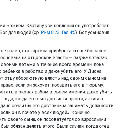
ии Божием. Картину усыновления он употребляет
Бог для людей (ср.
Рим 8:23
;
Гал 4:5
). Бог усыновил
ое право, эта картина приобретала еще большее
а основана на отцовской власти —
патриа потестас
.
 своими детьми в течение всего времени, пока
 ребенка в рабство и даже убить его. У Диона
ает отцу абсолютную власть над своим сыном на
раво, если он захочет, посадить его в тюрьму,
ботать в оковах рабом в своем имении, даже убить
 тогда, когда его сын достиг возраста, активно
аждане сочли бы его достойным занимать должность
 если он в почете у всех людей». Конечно,
дить своего сына, он посоветуется со взрослыми
был обязан делать этого. Были случаи, когда отец