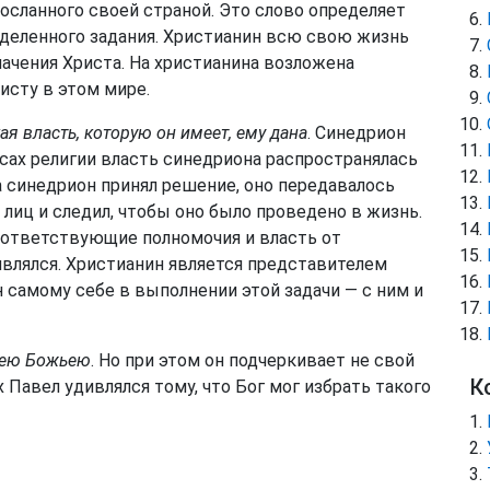
осланного своей страной. Это слово определяет
еделенного задания. Христианин всю свою жизнь
начения Христа. На христианина возложена
исту в этом мире.
ая власть, которую он имеет, ему дана
. Синедрион
сах религии власть синедриона распространялась
а синедрион принял решение, оно передавалось
лиц и следил, чтобы оно было проведено в жизнь.
оответствующие полномочия и власть от
являлся. Христианин является представителем
н самому себе в выполнении этой задачи — с ним и
лею Божьею
. Но при этом он подчеркивает не свой
К
х Павел удивлялся тому, что Бог мог избрать такого