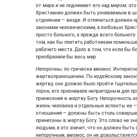
от мира и не поднимает его
над миром
; эт
Христианин должен быть узнаваемым в школ
отделении — везде. И отличаться должен х
законами человеческими, а любовью Христ
просто больного, а прежде всего больного
том, как бы платить работникам поменьше
рабочего места. Дело в том, что если бы 
преобразили бы весь мир.
Непорочны
, по-гречески
амомос
. Интересн
жертвоприношению. По иудейскому закону
жертву, оно должно было пройти тщательн
порок, его признавали непригодным для пр
принесения в жертву Богу.
Непорочность
ха
жизнь человека и отдельные аспекты ее — 
отношения — должны быть столь соверше
принесены в жертву Богу. Это слово не з
людьми, а это значит, что он должен быт
непорочным, амомос
, он не довольствует