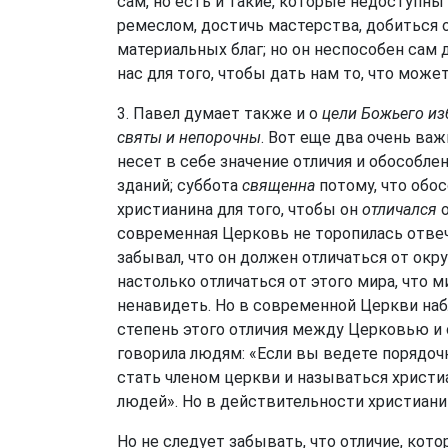
сам, но есть и такие, которые недоступн
ремеслом, достичь мастерства, добиться 
материальных благ; но он неспособен сам 
нас для того, чтобы дать нам то, что может
3. Павел думает также и о
цели Божьего из
святы и непорочны
. Вот еще два очень ва
несет в себе значение отличия и обособле
зданий; суббота
священна
потому, что обос
христианина для того, чтобы он
отличался
о
современная Церковь не торопилась отвеч
забывал, что он должен отличаться от окр
настолько отличаться от этого мира, что м
ненавидеть. Но в современной Церкви на
степень этого отличия между Церковью и
говорила людям: «Если вы ведете порядоч
стать членом церкви и называться христиа
людей». Но в действительности христиани
Но не следует забывать, что отличие, кот