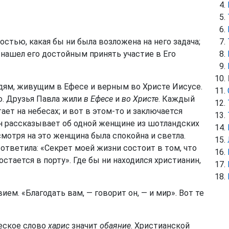
стью, какая бы ни была возложена на него задача;
 нашел его достойным принять участие в Его
дям, живущим в Ефесе и верным во Христе Иисусе.
. Друзья Павла жили
в Ефесе
и
во Христе
. Каждый
ет на небесах; и вот в этом-то и заключается
н рассказывает об одной женщине из шотландских
смотря на это женщина была спокойна и светла.
 ответила: «Секрет моей жизни состоит в том, что
стается в порту». Где бы ни находился христианин,
м. «Благодать вам, — говорит он, — и мир». Вот те
ческое слово
харис
значит
обаяние
. Христианской