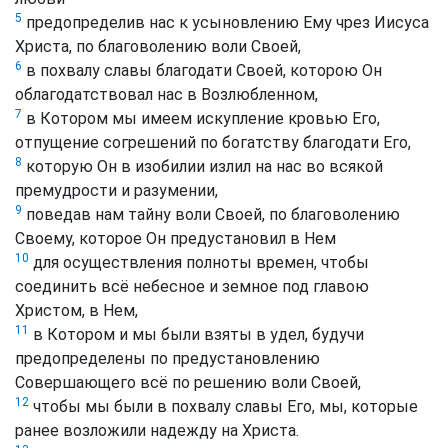
5
предопределив нас к усыновлению Ему чрез Иисуса
Христа, по благоволению воли Своей,
6
в похвалу славы благодати Своей, которою Он
облагодатствовал нас в Возлюбленном,
7
в Котором мы имеем искупление кровью Его,
отпущение согрешений по богатству благодати Его,
8
которую Он в изобилии излил на нас во всякой
премудрости и разумении,
9
поведав нам тайну воли Своей, по благоволению
Своему, которое Он предустановил в Нем
10
для осуществления полноты времен, чтобы
соединить всё небесное и земное под главою
Христом, в Нем,
11
в Котором и мы были взяты в удел, будучи
предопределены по предустановлению
Совершающего всё по решению воли Своей,
12
чтобы мы были в похвалу славы Его, мы, которые
ранее возложили надежду на Христа.