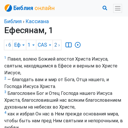
Библия
онлайн
Библия
›
Кассиана
Ефесянам, 1
‹ 6
Еф
1
CAS
2
›
1
Павел, волею Божией апостол Христа Иисуса,
святым, находящимся в Ефесе и верным во Христе
Иисусе,
2
— благодать вам и мир от Бога, Отца нашего, и
Господа Иисуса Христа.
3
Благословен Бог и Отец Господа нашего Иисуса
Христа, благословивший нас всяким благословением
духовным на небесах во Христе,
4
как и избрал Он нас в Нем прежде основания мира,
чтобы быть нам пред Ним святыми и непорочными, в
любви