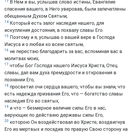
13
В Нем и вы, услышав слово истины, Евангелие
спасения вашего, в Него уверовав, были запечатлены
обещанным Духом Святым,
14
Который есть залог наследия нашего, для
искупления достояния, в похвалу славы Его.
15
Поэтому и я, услышав о вашей вере в Господа
Иисуса и о любви ко всем святым,
16
не перестаю благодарить за вас, вспоминая вас в
молитвах моих,
17
чтобы Бог Господа нашего Иисуса Христа, Отец
славы, дал вам духа премудрости и откровения в
познании Его,
18
просветил очи сердца вашего, чтобы вы знали, что
есть надежда призвания Его, что — богатство славы
наследия Его во святых,
19
и что — безмерное величие силы Его в нас,
верующих по действию державы силы Его,
20
которою Он воздействовал во Христе, воздвигнув
Его из мертвых и посадив по правую Свою сторону на