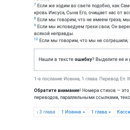
7
Если же ходим во свете подобно, как Сам 
кровь Иисуса, Сына Его, очищает нас от вс
8
Если мы говорим, что не имеем греха, мы
9
Если мы исповедуем грехи свои, Он верен
всякой неправды.
10
Если мы говорим, что мы не согрешили, т
Нашли в тексте
ошибку
? Выделите её и
1-е послание Иоанна, 1 глава. Перевод Еп. 
Обратите внимание
! Номера стихов — это
переводов, параллельными ссылками, текс
‹ 3
глава
1 Иоанна
1
глава
Касси