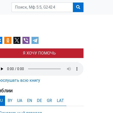
Я ХОЧУ ПОМОЧЬ
ослушать всю книгу
иблии
RU
BY
UA
EN
DE
GR
LAT