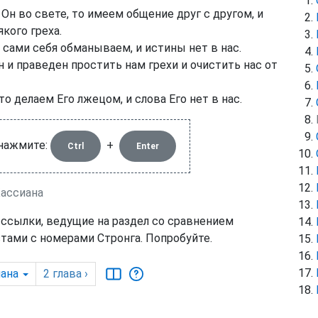
Он во свете, то имеем общение друг с другом, и
якого греха.
 сами себя обманываем, и истины нет в нас.
 и праведен простить нам грехи и очистить нас от
о делаем Его лжецом, и слова Его нет в нас.
 нажмите:
+
Ctrl
Enter
Кассиана
 ссылки, ведущие на раздел со сравнением
тами с номерами Стронга. Попробуйте.
ана
2
глава
›