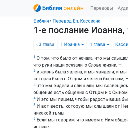
Библия
онлайн
Переводы
Ауд
Библия
›
Перевод Еп. Кассиана
1-е послание Иоанна, 
‹ 3
глава
1 Иоанна
1
глава
Касси
1
О том, что было от начала, что мы слышал
что руки наши осязали, о Слове жизни, —
2
и жизнь была явлена, и мы увидели, и м
которая была с Отцом и явлена была нам, 
3
что мы видели и слышали, мы возвещаем 
общение есть общение с Отцом и с Сыном 
4
И это мы пишем, чтобы радость ваша был
5
И вот весть, которую мы слышали от Него
никакой тьмы.
6
Если мы говорим, что имеем с Ним общен
истине.