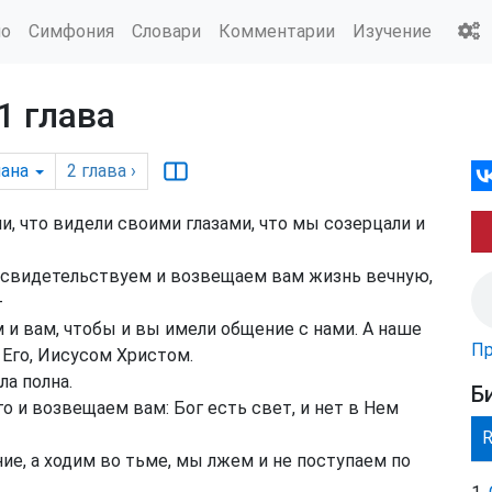
ио
Симфония
Словари
Комментарии
Изучение
1 глава
ана
2
глава
›
и, что видели своими глазами, что мы созерцали и
ы свидетельствуем и возвещаем вам жизнь вечную,
—
и вам, чтобы и вы имели общение с нами. А наше
Пр
Его, Иисусом Христом.
а полна.
Б
 и возвещаем вам: Бог есть свет, и нет в Нем
ие, а ходим во тьме, мы лжем и не поступаем по