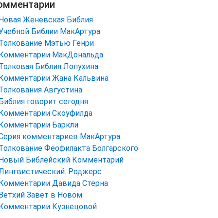
омментарии
Новая Женевская Библия
Учебной Библии МакАртура
Толкование Мэтью Генри
Комментарии МакДональда
Толковая Библия Лопухина
Комментарии Жана Кальвина
Толкования Августина
Библия говорит сегодня
Комментарии Скоуфилда
Комментарии Баркли
Серия комментариев МакАртура
Толкование Феофилакта Болгарского
Новый Библейский Комментарий
Лингвистический. Роджерс
Комментарии Давида Стерна
Ветхий Завет в Новом
Комментарии Кузнецовой