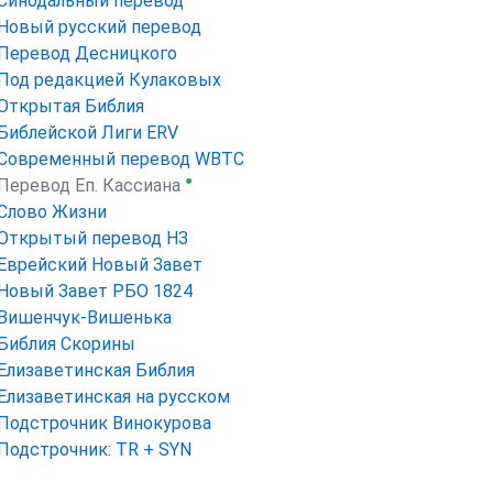
Синодальный перевод
Новый русский перевод
Перевод Десницкого
Под редакцией Кулаковых
Открытая Библия
Библейской Лиги ERV
Cовременный перевод WBTC
●
Перевод Еп. Кассиана
Слово Жизни
Открытый перевод НЗ
Еврейский Новый Завет
Новый Завет РБО 1824
Вишенчук-Вишенька
Библия Скорины
Елизаветинская Библия
Елизаветинская на русском
Подстрочник Винокурова
Подстрочник: TR + SYN