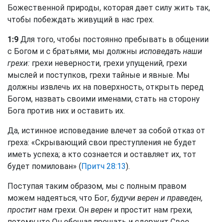
Божественной природы, которая дает силу жить так,
чтобы побеждать живущий в нас грех.
1:9
Для того, чтобы постоянно пребывать в общении
с Богом и с братьями, мы должны
исповедать наши
грехи:
грехи неверности, грехи упущений, грехи
мыслей и поступков, грехи тайные и явные. Мы
должны извлечь их на поверхность, открыть перед
Богом, назвать своими именами, стать на сторону
Бога против них и оставить их.
Да, истинное исповедание влечет за собой отказ от
греха: «Скрывающий свои преступления не будет
иметь успеха; а кто сознается и оставляет их, тот
будет помилован» (
Притч 28:13
).
Поступая таким образом, мы с полным правом
можем надеяться, что Бог,
будучи верен и праведен,
простит
нам грехи. Он
верен
и простит нам грехи,
потому что Он обещал прощать и сдержит Свое