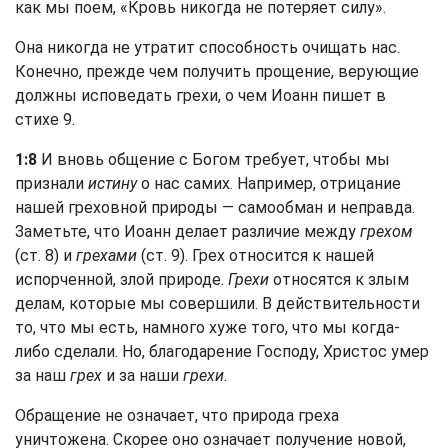
как мы поем, «Кровь никогда не потеряет силу».
Она никогда не утратит способность очищать нас.
Конечно, прежде чем получить прощение, верующие
должны исповедать грехи, о чем Иоанн пишет в
стихе 9.
1:8
И вновь общение с Богом требует, чтобы мы
признали
истину
о нас самих. Например, отрицание
нашей греховной природы — самообман и неправда.
Заметьте, что Иоанн делает различие между
грехом
(ст. 8) и
грехами
(ст. 9). Грех относится к нашей
испорченной, злой природе.
Грехи
относятся к злым
делам, которые мы совершили. В действительности
то, что мы есть, намного хуже того, что мы когда-
либо сделали. Но, благодарение Господу, Христос умер
за наш
грех
и за наши
грехи
.
Обращение не означает, что природа греха
уничтожена. Скорее оно означает получение новой,