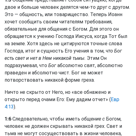
двое и больше человек делятся чем-то друг с другом.
Это — общность, или товарищество. Теперь Иоанн
хочет сообщить своим читателям требования,
обязательные для общения с Богом. Для этого он
обращается к учению Господа Иисуса, когда Тот был
на земле. Хотя здесь не цитируются точные слова
Господа, итог и сущность Его учения в том,
что Бог
есть свет и нет в Нем никакой тьмы.
Этим Он
подразумевал, что
Бог
абсолютно свят, абсолютно
праведен и абсолютно чист. Бог не может
потворствовать никакой форме греха.
Ничто не скрыто от Него, но «все обнажено и
открыто перед очами Его: Ему дадим отчет» (
Евр
4:13
).
1:6
Следовательно, чтобы иметь
общение с
Богом,
человек не должен скрывать никакой грех. Свет и
тьма не могут сосуществовать в жизни человека,