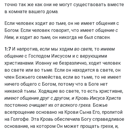
точно так же как они не могут существовать вместе
в комнате вашего дома.
Если человек ходит
во тьме,
он не имеет общения с
Богом. Если человек говорит, что имеет
общение с
Ним,
и ходит
во тьме,
он никогда не был спасен.
1:7
И напротив,
если
мы ходим
во свете,
то
имеем
общение
с Господом Иисусом и с верующими
христианами. Иоанну не безразлично, ходит человек
во свете или во тьме. Если он находится в свете, он
член Божьего семейства, если во тьме, то не имеет
ничего общего с Богом, потому что в Боге нет
никакой тьмы. Ходящие во свете, то есть христиане,
имеют общение друг с другом, и Кровь Иисуса Христа
постоянно
очищает
их
от всякого греха.
Божье
всепрощение основано на Крови Сына Его, пролитой
на Голгофе. Эта
Кровь
обеспечила Богу справедливое
основание, на котором Он может прощать грехи, и,