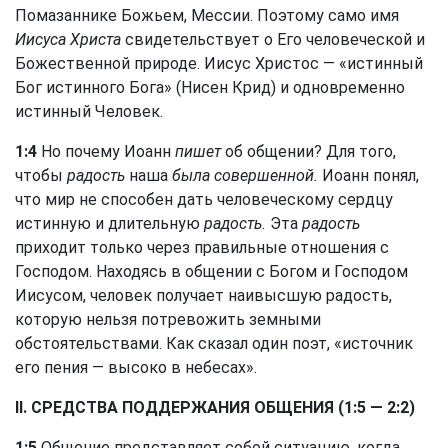
Помазаннике Божьем, Мессии. Поэтому само имя
Иисуса Христа
свидетельствует о Его человеческой и
Божественной природе. Иисус Христос — «истинный
Бог истинного Бога» (Нисен Крид) и одновременно
истинный Человек.
1:4
Но почему Иоанн
пишет
об общении? Для того,
чтобы
радость
наша
была совершенной.
Иоанн понял,
что мир не способен дать человеческому сердцу
истинную и длительную
радость.
Эта
радость
приходит только через правильные отношения с
Господом. Находясь в общении с Богом и Господом
Иисусом, человек получает наивысшую радость,
которую нельзя потревожить земными
обстоятельствами. Как сказал один поэт, «источник
его пения — высоко в небесах».
II. СРЕДСТВА ПОДДЕРЖАНИЯ ОБЩЕНИЯ (1:5 — 2:2)
1:5
Общение представляет собой ситуацию, когда