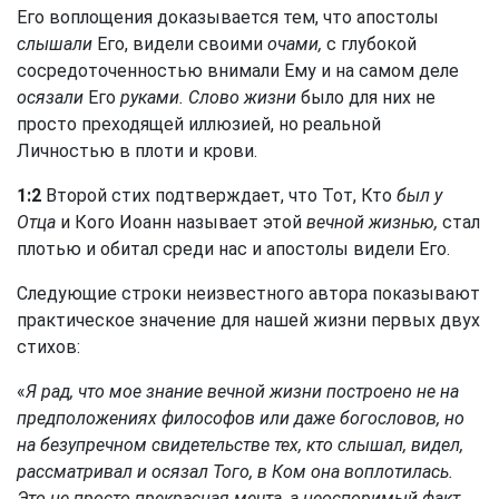
Его воплощения доказывается тем, что апостолы
слышали
Его, видели своими
очами,
с глубокой
сосредоточенностью внимали Ему и на самом деле
осязали
Его
руками. Слово жизни
было для них не
просто преходящей иллюзией, но реальной
Личностью в плоти и крови.
1:2
Второй стих подтверждает, что Тот, Кто
был у
Отца
и Кого Иоанн называет этой
вечной жизнью,
стал
плотью и обитал среди нас и апостолы видели Его.
Следующие строки неизвестного автора показывают
практическое значение для нашей жизни первых двух
стихов:
«
Я рад, что мое знание вечной жизни построено не на
предположениях философов или даже богословов, но
на безупречном свидетельстве тех, кто слышал, видел,
рассматривал и осязал Того, в Ком она воплотилась.
Это не просто прекрасная мечта, а неоспоримый факт,