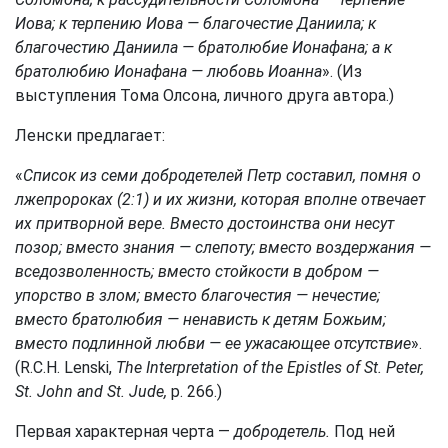
Иова; к терпению Иова — благочестие Даниила; к
благочестию Даниила — братолюбие Ионафана; а к
братолюбию Ионафана — любовь Иоанна
». (Из
выступления Тома Олсона, личного друга автора.)
Ленски предлагает:
«
Список из семи добродетелей Петр составил, помня о
лжепророках (2:1) и их жизни, которая вполне отвечает
их притворной вере. Вместо достоинства они несут
позор; вместо знания — слепоту; вместо воздержания —
вседозволенность; вместо стойкости в добром —
упорство в злом; вместо благочестия — нечестие;
вместо братолюбия — ненависть к детям Божьим;
вместо подлинной любви — ее ужасающее отсутствие
».
(R.C.H. Lenski,
The Interpretation of the Epistles of St. Peter,
St. John and St. Jude,
p. 266.)
Первая характерная черта —
добродетель.
Под ней