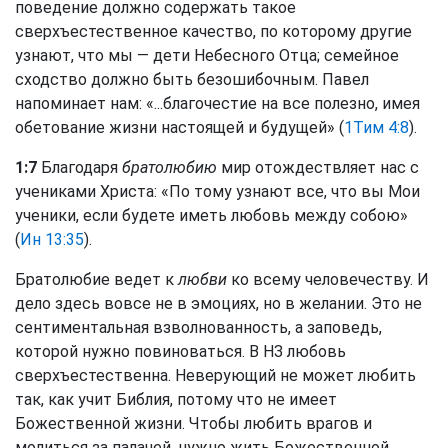
поведение должно содержать такое
сверхъестественное качество, по которому другие
узнают, что мы — дети Небесного Отца; семейное
сходство должно быть безошибочным. Павел
напоминает нам: «...благочестие на все полезно, имея
обетование жизни настоящей и будущей» (
1Тим 4:8
).
1:7
Благодаря
братолюбию
мир отождествляет нас с
учениками Христа: «По тому узнают все, что вы Мои
ученики, если будете иметь любовь между собою»
(
Ин 13:35
).
Братолюбие ведет к
любви
ко всему человечеству. И
дело здесь вовсе не в эмоциях, но в желании. Это не
сентиментальная взволнованность, а заповедь,
которой нужно повиноваться. В НЗ любовь
сверхъестественна. Неверующий не может любить
так, как учит Библия, потому что не имеет
Божественной жизни. Чтобы любить врагов и
молиться за палачей, нужно жить Божественной