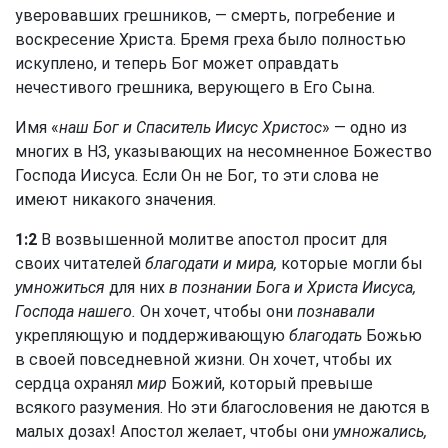
уверовавших грешников, — смерть, погребение и
воскресение Христа. Бремя греха было полностью
искуплено, и теперь Бог может оправдать
нечестивого грешника, верующего в Его Сына.
Имя «
наш Бог и Спаситель Иисус Христос
» — одно из
многих в НЗ, указывающих на несомненное Божество
Господа Иисуса. Если Он не Бог, то эти слова не
имеют никакого значения.
1:2
В возвышенной молитве апостол просит для
своих читателей
благодати и мира,
которые могли бы
умножиться
для них
в познании Бога и Христа Иисуса,
Господа нашего.
Он хочет, чтобы они
познавали
укрепляющую и поддерживающую
благодать
Божью
в своей повседневной жизни. Он хочет, чтобы их
сердца охранял
мир
Божий, который превыше
всякого разумения. Но эти благословения не даются в
малых дозах! Апостол желает, чтобы они
умножались,