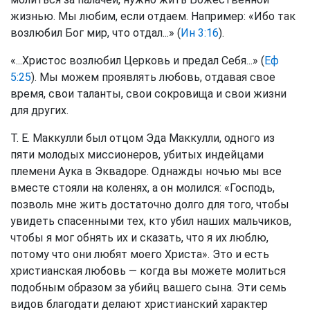
жизнью. Мы любим, если отдаем. Например: «Ибо так
возлюбил Бог мир, что отдал...» (
Ин 3:16
).
«...Христос возлюбил Церковь и предал Себя...» (
Еф
5:25
). Мы можем проявлять любовь, отдавая свое
время, свои таланты, свои сокровища и свои жизни
для других.
Т. Е. Маккулли был отцом Эда Маккулли, одного из
пяти молодых миссионеров, убитых индейцами
племени Аука в Эквадоре. Однажды ночью мы все
вместе стояли на коленях, а он молился: «Господь,
позволь мне жить достаточно долго для того, чтобы
увидеть спасенными тех, кто убил наших мальчиков,
чтобы я мог обнять их и сказать, что я их люблю,
потому что они любят моего Христа». Это и есть
христианская любовь — когда вы можете молиться
подобным образом за убийц вашего сына. Эти семь
видов благодати делают христианский характер