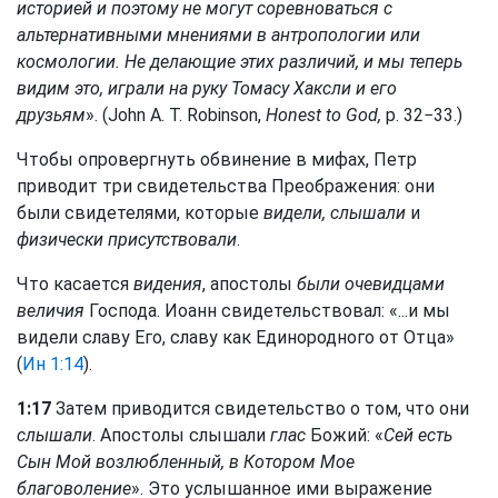
историей и поэтому не могут соревноваться с
альтернативными мнениями в антропологии или
космологии. Не делающие этих различий, и мы теперь
видим это, играли на руку Томасу Хаксли и его
друзьям
». (John A. T. Robinson,
Honest to God,
p. 32−33.)
Чтобы опровергнуть обвинение в мифах, Петр
приводит три свидетельства Преображения: они
были свидетелями, которые
видели, слышали
и
физически присутствовали
.
Что касается
видения
, апостолы
были очевидцами
величия
Господа. Иоанн свидетельствовал: «...и мы
видели славу Его, славу как Единородного от Отца»
(
Ин 1:14
).
1:17
Затем приводится свидетельство о том, что они
слышали
. Апостолы слышали
глас
Божий: «
Сей есть
Сын Мой возлюбленный, в Котором Мое
благоволение
». Это услышанное ими выражение