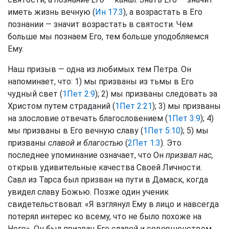
иметь жизнь вечную (
Ин 17:3
), а возрастать в Его
познании — значит возрастать в святости. Чем
больше мы познаем Его, тем больше уподобляемся
Ему.
Наш призыв — одна из любимых тем Петра. Он
напоминает, что: 1) мы призваны из тьмы в Его
чудный свет (
1Пет 2:9
); 2) мы призваны следовать за
Христом путем страданий (
1Пет 2:21
); 3) мы призваны
на злословие отвечать благословением (
1Пет 3:9
); 4)
мы призваны в Его вечную славу (
1Пет 5:10
); 5) мы
призваны
славой и благостью
(
2Пет 1:3
). Это
последнее упоминание означает, что Он
призвал нас,
открыв удивительные качества Своей Личности.
Савл из Тарса был призван на пути в Дамаск, когда
увидел славу Божью. Позже один ученик
свидетельствовал: «Я взглянул Ему в лицо и навсегда
потерял интерес ко всему, что не было похоже на
Него». Он был
призван
Его
славой и
совершенством.