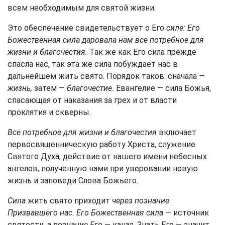
всем необходимым для святой жизни.
Это обеспечение свидетельствует о Его
силе: Его
Божественная сила даровала нам все потребное для
жизни и благочестия.
Так же как Его сила прежде
спасла нас, так эта же сила побуждает нас в
дальнейшем жить свято. Порядок таков: сначала —
жизнь,
затем —
благочестие.
Евангелие — сила Божья,
спасающая от наказания за грех и от власти
проклятия и скверны.
Все потребное для жизни и благочестия
включает
первосвященническую работу Христа, служение
Святого Духа, действие от нашего имени небесных
ангелов, полученную нами при уверовании новую
жизнь и заповеди Слова Божьего.
Сила
жить свято приходит
через познание
Призвавшего нас. Его Божественная сила
— источник
святости, а
познание Его
— канал. Знать Его — значит