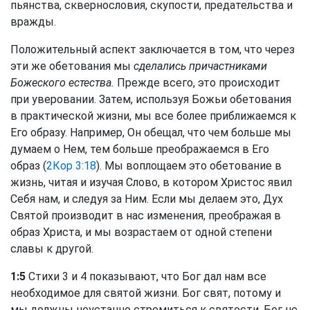
пьянства, сквернословия, скупости, предательства и
вражды.
Положительный аспект заключается в том, что через
эти же обетования мы
сделались причастниками
Божеского естества.
Прежде всего, это происходит
при уверовании. Затем, используя Божьи обетования
в практической жизни, мы все более приближаемся к
Его образу. Например, Он обещал, что чем больше мы
думаем о Нем, тем больше преображаемся в Его
образ (
2Кор 3:18
). Мы воплощаем это обетование в
жизнь, читая и изучая Слово, в котором Христос явил
Себя нам, и следуя за Ним. Если мы делаем это, Дух
Святой производит в нас изменения, преображая в
образ Христа, и мы возрастаем от одной степени
славы к другой.
1:5
Стихи 3 и 4 показывают, что Бог дал нам все
необходимое для святой жизни. Бог свят, потому и
мы должны неустанно стремиться к святости. Бог не