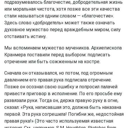
подразумевалось благочестие, добродетельная жизнь
или моральная чистота, хотя позже все эти качества
стали называться одним словом — «благочестие».
Здесь слово «
добродетель
» может также означать
духовное мужество перед враждебным миром, силу
отстаивать истину.
Мы вспоминаем мужество мучеников. Архиепископа
Кранмера поставили перед выбором: подписать
отречение или быть сожженным на костре.
Сначала он отказывался, но потом, под огромным
давлением его правая рука подписала отречение.
Позже он осознал свою ошибку и попросил палачей
привести приговор в исполнение. По его просьбе ему
развязали руки. Тогда он, держа правую руку в огне,
сказал: «Рука, написавшая это, должна быть наказана
первой. Эта рука согрешила! Погибни же, недостойная
правая рука!» (Это часто используемая известная
история. См., например, S.M. Houghton,
Sketches from