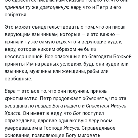
приняли
ту же
драгоценную веру,
что и Петр и его
собратья.
Это может свидетельствовать о том, что он писал
верующим язычникам, которые — и это важно —
приняли ту же самую
веру,
что и верующие иудеи,
веру, которая никоим образом не была
несовершенной. Все спасенные по благодати Божьей
приняты Им на равных условиях, будь они иудеи или
язычники, мужчины или женщины, рабы или
свободные.
Вера
— это все то, что они получили, приняв
христианство. Петр продолжает объяснять, что эта
вера
дана
по правде Бога нашего и Спасителя Иисуса
Христа.
Он имеет в виду, что
Бог
поступил
справедливо, даровав одинаковую
веру
всем
уверовавшим в Господа
Иисуса.
Справедливое
основание, позволяющее Богу миловать