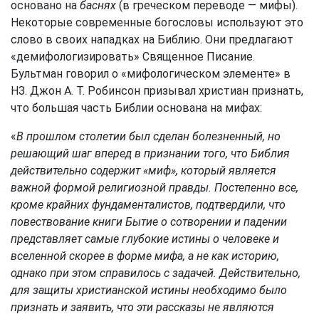
основано на
баснях
(в греческом переводе — мифы).
Некоторые современные богословы используют это
слово в своих нападках на Библию. Они предлагают
«демифологизировать» Священное Писание.
Бультман говорил о «мифологическом элементе» в
НЗ. Джон А. T. Робинсон призывал христиан признать,
что большая часть Библии основана на мифах:
«
В прошлом столетии был сделан болезненный, но
решающий шаг вперед в признании того, что Библия
действительно содержит «миф», который является
важной формой религиозной правды. Постепенно все,
кроме крайних фундаменталистов, подтвердили, что
повествование книги Бытие о сотворении и падении
представляет самые глубокие истины о человеке и
вселенной скорее в форме мифа, а не как историю,
однако при этом справилось с задачей. Действительно,
для защиты христианской истины необходимо было
признать и заявить, что эти рассказы не являются