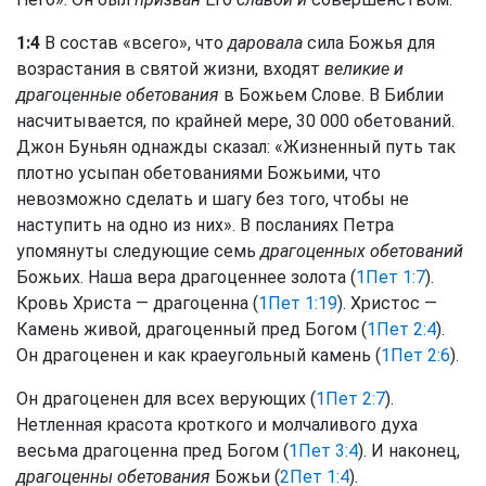
1:4
В состав «всего», что
даровала
сила Божья для
возрастания в святой жизни, входят
великие и
драгоценные обетования
в Божьем Слове. В Библии
насчитывается, по крайней мере, 30 000 обетований.
Джон Буньян однажды сказал: «Жизненный путь так
плотно усыпан обетованиями Божьими, что
невозможно сделать и шагу без того, чтобы не
наступить на одно из них». В посланиях Петра
упомянуты следующие семь
драгоценных обетований
Божьих. Наша вера драгоценнее золота (
1Пет 1:7
).
Кровь Христа — драгоценна (
1Пет 1:19
). Христос —
Камень живой, драгоценный пред Богом (
1Пет 2:4
).
Он драгоценен и как краеугольный камень (
1Пет 2:6
).
Он драгоценен для всех верующих (
1Пет 2:7
).
Нетленная красота кроткого и молчаливого духа
весьма драгоценна пред Богом (
1Пет 3:4
). И наконец,
драгоценны обетования
Божьи (
2Пет 1:4
).