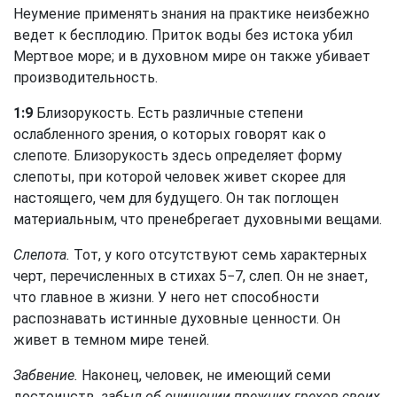
Неумение применять знания на практике неизбежно
ведет к бесплодию. Приток воды без истока убил
Мертвое море; и в духовном мире он также убивает
производительность.
1:9
Близорукость. Есть различные степени
ослабленного зрения, о которых говорят как о
слепоте. Близорукость здесь определяет форму
слепоты, при которой человек живет скорее для
настоящего, чем для будущего. Он так поглощен
материальным, что пренебрегает духовными вещами.
Слепота.
Тот, у кого отсутствуют семь характерных
черт, перечисленных в стихах 5−7, слеп. Он не знает,
что главное в жизни. У него нет способности
распознавать истинные духовные ценности. Он
живет в темном мире теней.
Забвение.
Наконец, человек, не имеющий семи
достоинств,
забыл об очищении прежних грехов своих.