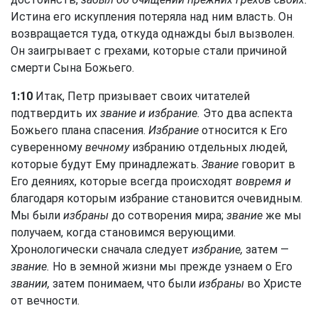
Истина его искупления потеряла над ним власть. Он
возвращается туда, откуда однажды был вызволен.
Он заигрывает с грехами, которые стали причиной
смерти Сына Божьего.
1:10
Итак, Петр призывает своих читателей
подтвердить их
звание и избрание.
Это два аспекта
Божьего плана спасения.
Избрание
относится к Его
суверенному
вечному
избранию отдельных людей,
которые будут Ему принадлежать.
Звание
говорит в
Его деяниях, которые всегда происходят
вовремя и
благодаря которым избрание становится очевидным.
Мы были
избраны
до сотворения мира;
звание
же мы
получаем, когда становимся верующими.
Хронологически сначала следует
избрание,
затем —
звание.
Но в земной жизни мы прежде узнаем о Его
звании,
затем понимаем, что были
избраны
во Христе
от вечности.