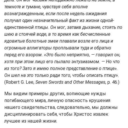
темноте и тумане, чувствуя себя вполне
вознагражденным, если после недель ожидания
получал один незначительный факт из жизни одной-
единственной птицы. Он мог, затаив дыхание, стоять по
шею в стоячей воде, в то время как бесчисленные
ядовитые болотные змеи плавали возле его лица и
огромные аллигаторы проплывали туда и обратно
перед его взором. «Это было неприятно, — говорил он,
хотя при этом лицо его пылало энтузиазмом. — Но что
из того? Зато я имею полное представление о птице».
Он шел на это только ради того, чтобы описать птицу
».
(Robert G. Lee,
Seven Swords and Other Messages,
p. 46.)
Мы видим примеры других, вопиющие нужды
погибающего мира, личную опасность крушения
нашего свидетельства, следовательно, мы должны
дисциплинировать себя, чтобы Христос извлек
лучшее из нашей жизни.