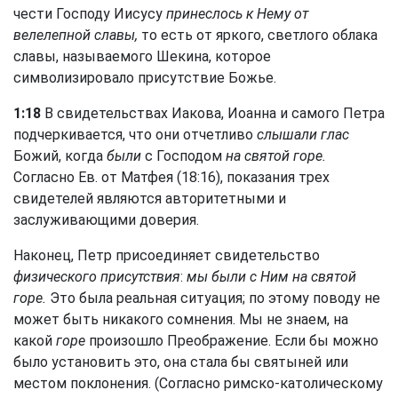
чести Господу Иисусу
принеслось к Нему от
велелепной славы,
то есть от яркого, светлого облака
славы, называемого Шекина, которое
символизировало присутствие Божье.
1:18
В свидетельствах Иакова, Иоанна и самого Петра
подчеркивается, что они отчетливо
слышали глас
Божий, когда
были
с Господом
на святой горе.
Согласно Ев. от Матфея (18:16), показания трех
свидетелей являются авторитетными и
заслуживающими доверия.
Наконец, Петр присоединяет свидетельство
физического присутствия
:
мы были с Ним на святой
горе.
Это была реальная ситуация; по этому поводу не
может быть никакого сомнения. Мы не знаем, на
какой
горе
произошло Преображение. Если бы можно
было установить это, она стала бы святыней или
местом поклонения. (Согласно римско-католическому