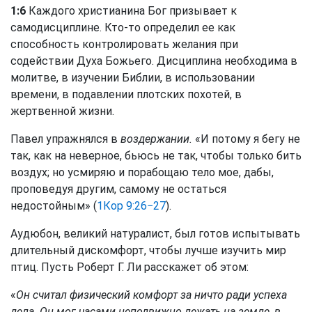
1:6
Каждого христианина Бог призывает к
самодисциплине. Кто-то определил ее как
способность контролировать желания при
содействии Духа Божьего. Дисциплина необходима в
молитве, в изучении Библии, в использовании
времени, в подавлении плотских похотей, в
жертвенной жизни.
Павел упражнялся в
воздержании.
«И потому я бегу не
так, как на неверное, бьюсь не так, чтобы только бить
воздух; но усмиряю и порабощаю тело мое, дабы,
проповедуя другим, самому не остаться
недостойным» (
1Кор 9:26−27
).
Аудюбон, великий натуралист, был готов испытывать
длительный дискомфорт, чтобы лучше изучить мир
птиц. Пусть Роберт Г. Ли расскажет об этом:
«
Он считал физический комфорт за ничто ради успеха
дела. Он мог часами неподвижно лежать на земле, в