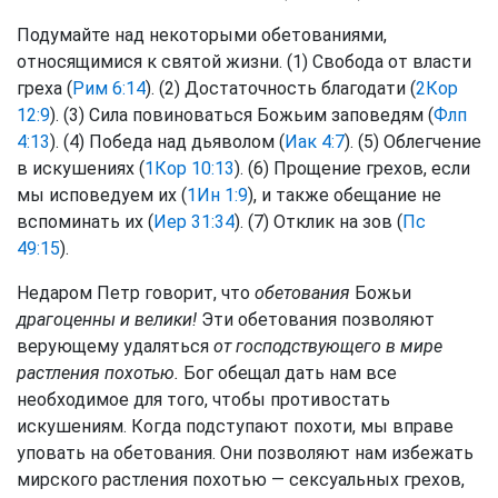
Подумайте над некоторыми обетованиями,
относящимися к святой жизни. (1) Свобода от власти
греха (
Рим 6:14
). (2) Достаточность благодати (
2Кор
12:9
). (3) Сила повиноваться Божьим заповедям (
Флп
4:13
). (4) Победа над дьяволом (
Иак 4:7
). (5) Облегчение
в искушениях (
1Кор 10:13
). (6) Прощение грехов, если
мы исповедуем их (
1Ин 1:9
), и также обещание не
вспоминать их (
Иер 31:34
). (7) Отклик на зов (
Пс
49:15
).
Недаром Петр говорит, что
обетования
Божьи
драгоценны и велики!
Эти обетования позволяют
верующему удаляться
от господствующего в мире
растления похотью.
Бог обещал дать нам все
необходимое для того, чтобы противостать
искушениям. Когда подступают похоти, мы вправе
уповать на обетования. Они позволяют нам избежать
мирского растления похотью — сексуальных грехов,