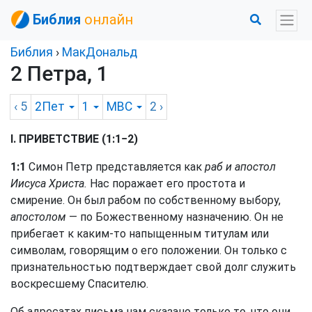
Библия
онлайн
Библия
›
МакДональд
2 Петра, 1
‹ 5
2Пет
1
MBC
2
›
I. ПРИВЕТСТВИЕ (1:1−2)
1:1
Симон Петр представляется как
раб и апостол
Иисуса Христа.
Нас поражает его простота и
смирение. Он был рабом по собственному выбору,
апостолом
— по Божественному назначению. Он не
прибегает к каким-то напыщенным титулам или
символам, говорящим о его положении. Он только с
признательностью подтверждает свой долг служить
воскресшему Спасителю.
Об адресатах письма нам сказано только то, что они