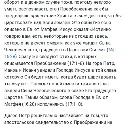
оборот и в данном случае тоже, поэтому неплохо
уметь распознавать его.) Преображение как бы
предваряло
пришествие
Христа в
силе
для того, чтобы
царствовать над всей землей. Это событие ясно
описано в Ев. от Матфея. Иисус сказал: «Истинно
говорю вам: есть некоторые из стоящих здесь,
которые не вкусят смерти, как уже увидят Сына
Человеческого, грядущего в Царствии Своем» (
Мф
16:28
). Сразу же следуют стихи, в которых
описывается Преображение (17:1−8). На горе Петр,
Иаков и Иоанн увидели Господа Иисуса в той славе,
которую Он будет иметь, когда будет царствовать
тысячу лет. Прежде своей смерти три апостола
видели Сына Человеческого в славе Его грядущего
Царства. Таким образом, слова Господа в Ев. от
Матфея (16:28) исполнились (17:1−8).
Далее Петр решительно настаивает на том, что
апостольское свидетельство о Преображении не