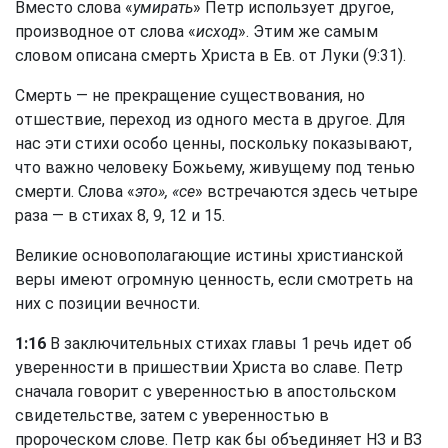
Вместо слова «
умирать
» Петр использует другое,
производное от слова «
исход
». Этим же самым
словом описана смерть Христа в Ев. от Луки (9:31).
Смерть — не прекращение существования, но
отшествие, переход из одного места в другое. Для
нас эти стихи особо ценны, поскольку показывают,
что важно человеку Божьему, живущему под тенью
смерти. Слова «
это», «се
» встречаются здесь четыре
раза — в стихах 8, 9, 12 и 15.
Великие основополагающие истины христианской
веры имеют огромную ценность, если смотреть на
них с позиции вечности.
1:16
В заключительных стихах главы 1 речь идет об
уверенности в пришествии Христа во славе. Петр
сначала говорит с уверенностью в апостольском
свидетельстве, затем с уверенностью в
пророческом слове. Петр как бы объединяет НЗ и ВЗ