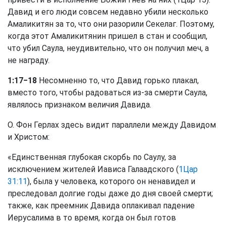
Давид и его люди совсем недавно убили несколько
Амаликитян за то, что они разорили Секелаг. Поэтому,
когда этот Амаликитянин пришел в стан и сообщил,
что убил Саула, неудивительно, что он получил меч, а
не награду.
1:17−18
Несомненно то, что Давид горько плакал,
вместо того, чтобы радоваться из-за смерти Саула,
являлось признаком величия Давида.
О. Фон Герлах здесь видит параллели между Давидом
и Христом:
«Единственная глубокая скорбь по Саулу, за
исключением жителей Иависа Галаадского (
1Цар
31:11
), была у человека, которого он ненавидел и
преследовал долгие годы даже до дня своей смерти;
также, как преемник Давида оплакивал падение
Иерусалима в то время, когда он был готов