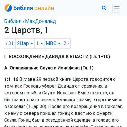
Библия
онлайн
Библия
›
МакДональд
2 Царств, 1
‹ 31
2Цар
1
MBC
2
›
I. ВОСХОЖДЕНИЕ ДАВИДА К ВЛАСТИ (Гл. 1−10)
A. Оплакивание Саула и Ионафана (Гл. 1)
1:1−16
В главе 29 первой книги Царств говорится о
том, как Господь уберег Давида от сражения, в
котором погибли Саул и Ионафан. Вместо этого, он
был занят сражением с Амаликитянами, вторгшимися
в Секелаг (1Цар 30). После его возвращения в Секелаг,
к нему с севера пришел гонец с вестью о смерти
Саула. Гонец был в разодранной одежде, а голова его
была посыпана пеплом — знаки скорби. Он рассказал о