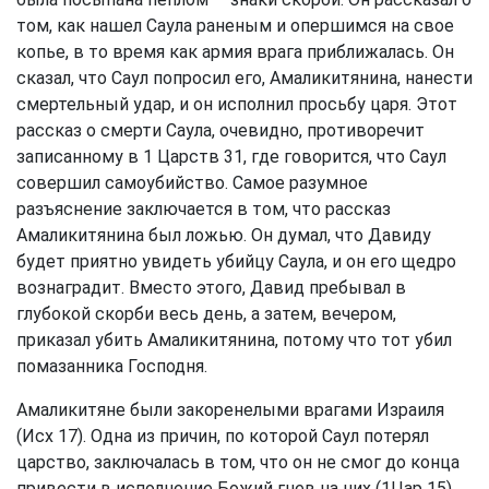
том, как нашел Саула раненым и опершимся на свое
копье, в то время как армия врага приближалась. Он
сказал, что Саул попросил его, Амаликитянина, нанести
смертельный удар, и он исполнил просьбу царя. Этот
рассказ о смерти Саула, очевидно, противоречит
записанному в 1 Царств 31, где говорится, что Саул
совершил самоубийство. Самое разумное
разъяснение заключается в том, что рассказ
Амаликитянина был ложью. Он думал, что Давиду
будет приятно увидеть убийцу Саула, и он его щедро
вознаградит. Вместо этого, Давид пребывал в
глубокой скорби весь день, а затем, вечером,
приказал убить Амаликитянина, потому что тот убил
помазанника Господня.
Амаликитяне были закоренелыми врагами Израиля
(Исх 17). Одна из причин, по которой Саул потерял
царство, заключалась в том, что он не смог до конца
привести в исполнение Божий гнев на них (1Цар 15).