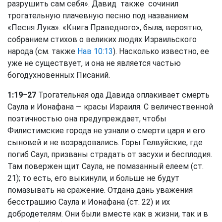
разрушить сам себя». Давид также сочинил
трогательную плачевную песню под названием
«Песня Лука». «Книга Праведного», была, вероятно,
собранием стихов о великих людях Израильского
народа (см. также
Нав 10:13
). Насколько известно, ее
уже не существует, и она не является частью
богодухновенных Писаний.
1:19−27
Трогательная ода Давида оплакивает смерть
Саула и Ионафана — красы Израиля. С величественной
поэтичностью она предупреждает, чтобы
Филистимские города не узнали о смерти царя и его
сыновей и не возрадовались. Горы Гелвуйские, где
погиб Саул, призваны страдать от засухи и бесплодия.
Там повержен щит Саула, не помазанный елеем (ст.
21); то есть, его выкинули, и больше не будут
помазывать на сражение. Отдана дань уважения
бесстрашию Саула и Ионафана (ст. 22) и их
добродетелям. Они были вместе как в жизни, так и в