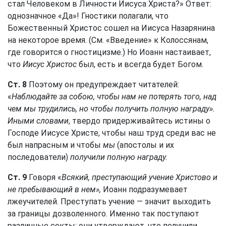
стал Человеком в Личности Иисуса Христа?» Ответ:
однозначное «Да»! Гностики полагали, что
Божественный Христос сошел на Иисуса Назарянина
на некоторое время. (См. «Введение» к Колоссянам,
где говорится о гностицизме.) Но Иоанн настаивает,
что
Иисус Христос
был, есть и всегда будет Богом.
Ст. 8
Поэтому он предупреждает читателей:
«
Наблюдайте за собою, чтобы нам не потерять того, над
чем мы трудились, но чтобы получить полную награду».
Иными словами
, твердо придерживайтесь истины о
Господе Иисусе Христе, чтобы наш труд среди вас не
был напрасным и чтобы
мы
(апостолы и их
последователи)
получили полную награду.
Ст. 9
Говоря «
Всякий, преступающий учение Христово и
не пребывающий в нем»,
Иоанн подразумевает
лжеучителей. Преступать учение — значит выходить
за границы дозволенного. Именно так поступают
различные секты: они утверждают, что получили