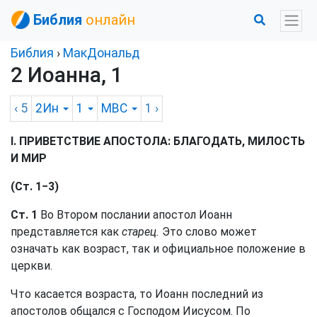
Библия
онлайн
Библия
›
МакДональд
2 Иоанна, 1
‹ 5
2Ин
1
MBC
1
›
I. ПРИВЕТСТВИЕ АПОСТОЛА: БЛАГОДАТЬ, МИЛОСТЬ
И МИР
(Ст. 1−3)
Ст. 1
Во Втором послании апостол Иоанн
представляется как
старец.
Это слово может
означать как возраст, так и официальное положение в
церкви.
Что касается возраста, то Иоанн последний из
апостолов общался с Господом Иисусом. По