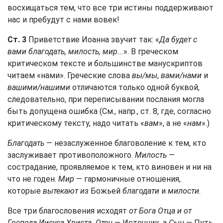
восхищаться тем, что все три истины поддерживают
нас и пребудут с нами вовек!
Ст. 3
Приветствие Иоанна звучит так: «
Да будет с
вами благодать, милость, мир...
». В греческом
критическом тексте и большинстве манускриптов
читаем «нами». Греческие слова
вы/мы
,
вами/нами
и
вашими/нашими
отличаются только одной буквой,
следовательно, при переписывании послания могла
быть допущена ошибка (См., напр., ст. 8, где, согласно
критическому тексту, надо читать «
вам
», а не «
нам
».)
Благодать
— незаслуженное благоволение к тем, кто
заслуживает противоположного.
Милость
—
сострадание, проявляемое к тем, кто виновен и ни на
что не годен.
Мир
— гармоничные отношения,
которые
вытекают из
Божьей
благодати
и
милости.
Все три благословения исходят
от Бога Отца и от
Господа Иисуса Христа. Отец
— Источник, а
Сын
— Путь.