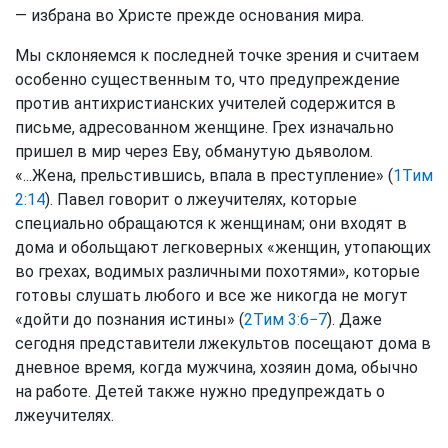
— избрана во Христе прежде основания мира.
Мы склоняемся к последней точке зрения и считаем
особенно существенным то, что предупреждение
против антихристианских учителей содержится в
письме, адресованном женщине. Грех изначально
пришел в мир через Еву, обманутую дьяволом.
«...Жена, прельстившись, впала в преступление» (
1Тим
2:14
). Павел говорит о лжеучителях, которые
специально обращаются к женщинам; они входят в
дома и обольщают легковерных «женщин, утопающих
во грехах, водимых различными похотями», которые
готовы слушать любого и все же никогда не могут
«дойти до познания истины» (
2Тим 3:6−7
). Даже
сегодня представители лжекультов посещают дома в
дневное время, когда мужчина, хозяин дома, обычно
на работе. Детей также нужно предупреждать о
лжеучителях.