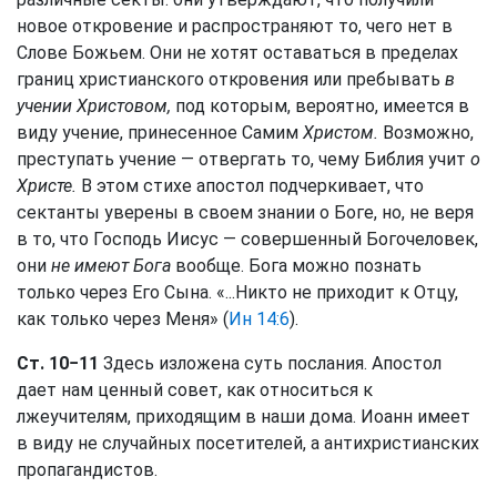
новое откровение и распространяют то, чего нет в
Слове Божьем. Они не хотят оставаться в пределах
границ христианского откровения или пребывать
в
учении Христовом,
под которым, вероятно, имеется в
виду учение, принесенное Самим
Христом.
Возможно,
преступать учение — отвергать то, чему Библия учит
о
Христе.
В этом стихе апостол подчеркивает, что
сектанты уверены в своем знании о Боге, но, не веря
в то, что Господь Иисус — совершенный Богочеловек,
они
не имеют Бога
вообще. Бога можно познать
только через Его Сына. «...Никто не приходит к Отцу,
как только через Меня» (
Ин 14:6
).
Ст. 10−11
Здесь изложена суть послания. Апостол
дает нам ценный совет, как относиться к
лжеучителям, приходящим в наши дома. Иоанн имеет
в виду не случайных посетителей, а антихристианских
пропагандистов.