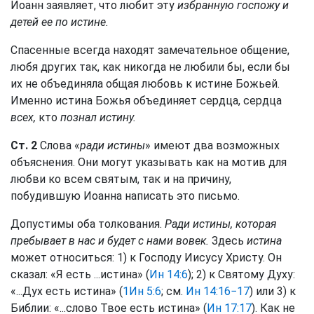
Иоанн заявляет, что любит эту
избранную госпожу и
детей ее по истине.
Спасенные всегда находят замечательное общение,
любя других так, как никогда не любили бы, если бы
их не объединяла общая любовь к истине Божьей.
Именно истина Божья объединяет сердца, сердца
всех,
кто
познал истину.
Ст. 2
Слова «
ради истины
» имеют два возможных
объяснения. Они могут указывать как на мотив для
любви ко всем святым, так и на причину,
побудившую Иоанна написать это письмо.
Допустимы оба толкования.
Ради истины, которая
пребывает в нас и будет с нами вовек.
Здесь
истина
может относиться: 1) к Господу Иисусу Христу. Он
сказал: «Я есть ...истина» (
Ин 14:6
); 2) к Святому Духу:
«...Дух есть истина» (
1Ин 5:6
; см.
Ин 14:16−17
) или 3) к
Библии: «...слово Твое есть истина» (
Ин 17:17
). Как не