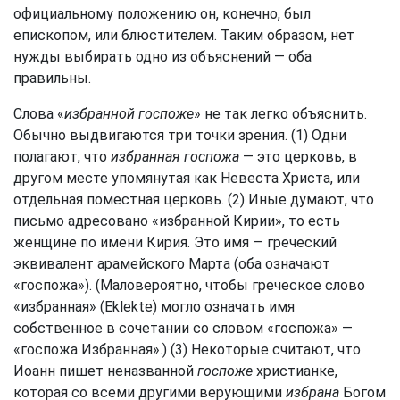
официальному положению он, конечно, был
епископом, или блюстителем. Таким образом, нет
нужды выбирать одно из объяснений — оба
правильны.
Слова «
избранной госпоже
» не так легко объяснить.
Обычно выдвигаются три точки зрения. (1) Одни
полагают, что
избранная госпожа
— это церковь, в
другом месте упомянутая как Невеста Христа, или
отдельная поместная церковь. (2) Иные думают, что
письмо адресовано «избранной Кирии», то есть
женщине по имени Кирия. Это имя — греческий
эквивалент арамейского Марта (оба означают
«госпожа»). (Маловероятно, чтобы греческое слово
«избранная» (Еklekte) могло означать имя
собственное в сочетании со словом «госпожа» —
«госпожа Избранная».) (3) Некоторые считают, что
Иоанн пишет неназванной
госпоже
христианке,
которая со всеми другими верующими
избрана
Богом