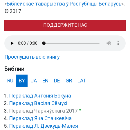
«
Біблейскае таварыства ў Рэспубліцы Беларусь
».
© 2017
ПОДДЕРЖИТЕ НАС
Прослушать всю книгу
Библии
RU
BY
UA
EN
DE
GR
LAT
Пераклад Антонія Бокуна
Пераклад Васіля Сёмухі
●
Пераклад Чарняўскага 2017
Пераклад Яна Станкевіча
Пераклад Л. Дзекуць-Малея