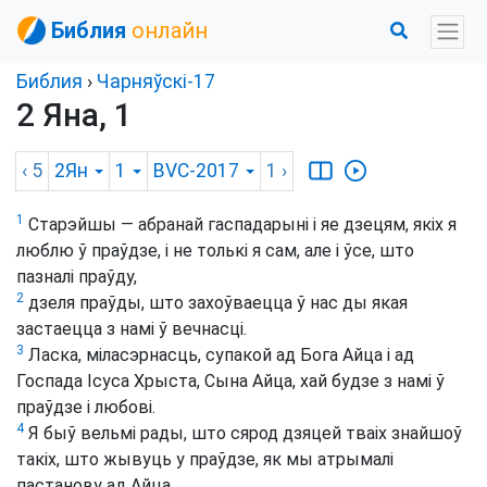
Библия
онлайн
Библия
›
Чарняўскі-17
2 Яна, 1
‹ 5
2Ян
1
BVC-2017
1
›
1
Старэйшы — абранай гаспадарыні і яе дзецям, якіх я
люблю ў праўдзе, і не толькі я сам, але і ўсе, што
пазналі праўду,
2
дзеля праўды, што захоўваецца ў нас ды якая
застаецца з намі ў вечнасці.
3
Ласка, міласэрнасць, супакой ад Бога Айца і ад
Госпада Ісуса Хрыста, Сына Айца, хай будзе з намі ў
праўдзе і любові.
4
Я быў вельмі рады, што сярод дзяцей тваіх знайшоў
такіх, што жывуць у праўдзе, як мы атрымалі
пастанову ад Айца.