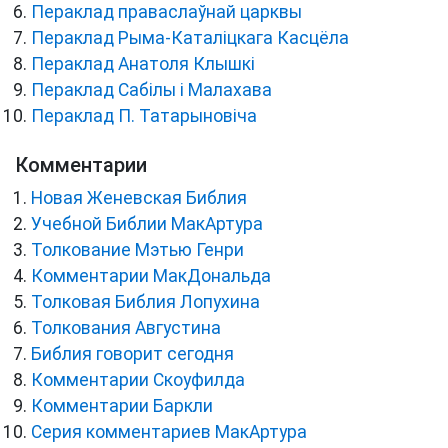
Пераклад праваслаўнай царквы
Пераклад Рыма-Каталіцкага Касцёла
Пераклад Анатоля Клышкi
Пераклад Сабілы і Малахава
Пераклад П. Татарыновіча
Комментарии
Новая Женевская Библия
Учебной Библии МакАртура
Толкование Мэтью Генри
Комментарии МакДональда
Толковая Библия Лопухина
Толкования Августина
Библия говорит сегодня
Комментарии Скоуфилда
Комментарии Баркли
Серия комментариев МакАртура