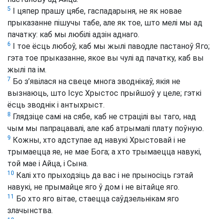
5
І цяпер прашу цябе, гаспадарыня, не як новае
прыказанне пішучы табе, але як тое, што мелі мы ад
пачатку: каб мы любілі адзін аднаго.
6
І тое ёсць любоў, каб мы жылі паводле пастаноў Яго;
гэта тое прыказанне, якое вы чулі ад пачатку, каб вы
жылі па ім.
7
Бо з’явілася на свеце многа зводнікаў, якія не
вызнаюць, што Ісус Хрыстос прыйшоў у целе; гэткі
ёсць зводнік і антыхрыст.
8
Глядзіце самі на сябе, каб не страцілі вы таго, над
чым мы папрацавалі, але каб атрымалі плату поўную.
9
Кожны, хто адступае ад навукі Хрыстовай і не
трымаецца яе, не мае Бога; а хто трымаецца навукі,
той мае і Айца, і Сына.
10
Калі хто прыходзіць да вас і не прыносіць гэтай
навукі, не прымайце яго ў дом і не вітайце яго.
11
Бо хто яго вітае, стаецца саўдзельнікам яго
злачынства.