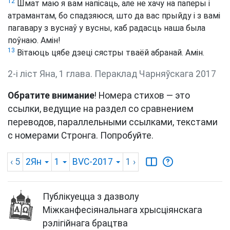
12
Шмат маю я вам напісаць, але не хачу на паперы і
атрамантам, бо спадзяюся, што да вас прыйду і з вамі
пагавару з вуснаў у вусны, каб радасць наша была
поўнаю. Амін!
13
Вітаюць цябе дзеці сястры тваёй абранай. Амін.
2-i ліст Яна, 1 глава. Пераклад Чарняўскага 2017
Обратите внимание
! Номера стихов — это
ссылки, ведущие на раздел со сравнением
переводов, параллельными ссылками, текстами
с номерами Стронга. Попробуйте.
‹ 5
2Ян
1
BVC-2017
1
›
Публікуецца з дазволу
Міжканфесіянальнага хрысціянскага
рэлігійнага брацтва