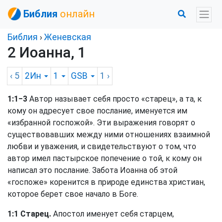
Библия
онлайн
Библия
›
Женевская
2 Иоанна, 1
‹ 5
2Ин
1
GSB
1
›
1:1−3
Автор называет себя просто «старец», а та, к
кому он адресует свое послание, именуется им
«избранной госпожой». Эти выражения говорят о
существовавших между ними отношениях взаимной
любви и уважения, и свидетельствуют о том, что
автор имел пастырское попечение о той, к кому он
написал это послание. Забота Иоанна об этой
«госпоже» коренится в природе единства христиан,
которое берет свое начало в Боге.
1:1 Старец.
Апостол именует себя старцем,