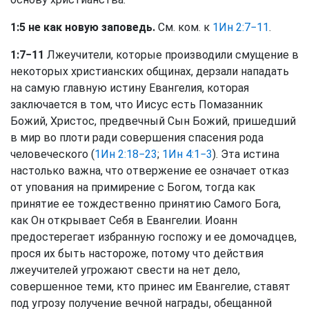
1:5 не как новую заповедь.
См. ком. к
1Ин 2:7−11
.
1:7−11
Лжеучители, которые производили смущение в
некоторых христианских общинах, дерзали нападать
на самую главную истину Евангелия, которая
заключается в том, что Иисус есть Помазанник
Божий, Христос, предвечный Сын Божий, пришедший
в мир во плоти ради совершения спасения рода
человеческого (
1Ин 2:18−23
;
1Ин 4:1−3
). Эта истина
настолько важна, что отвержение ее означает отказ
от упования на примирение с Богом, тогда как
принятие ее тождественно принятию Самого Бога,
как Он открывает Себя в Евангелии. Иоанн
предостерегает избранную госпожу и ее домочадцев,
прося их быть настороже, потому что действия
лжеучителей угрожают свести на нет дело,
совершенное теми, кто принес им Евангелие, ставят
под угрозу получение вечной награды, обещанной