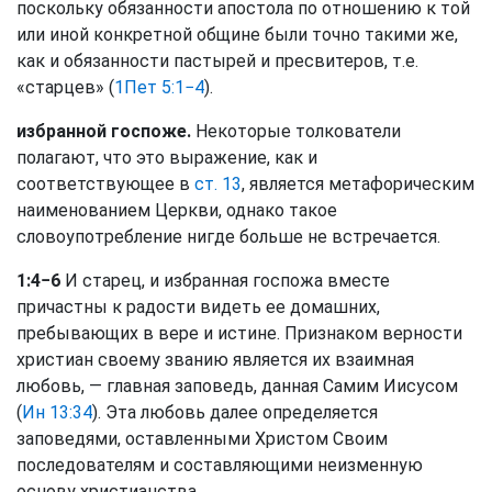
поскольку обязанности апостола по отношению к той
или иной конкретной общине были точно такими же,
как и обязанности пастырей и пресвитеров, т.е.
«старцев» (
1Пет 5:1−4
).
избранной госпоже.
Некоторые толкователи
полагают, что это выражение, как и
соответствующее в
ст. 13
, является метафорическим
наименованием Церкви, однако такое
словоупотребление нигде больше не встречается.
1:4−6
И старец, и избранная госпожа вместе
причастны к радости видеть ее домашних,
пребывающих в вере и истине. Признаком верности
христиан своему званию является их взаимная
любовь, — главная заповедь, данная Самим Иисусом
(
Ин 13:34
). Эта любовь далее определяется
заповедями, оставленными Христом Своим
последователям и составляющими неизменную
основу христианства.