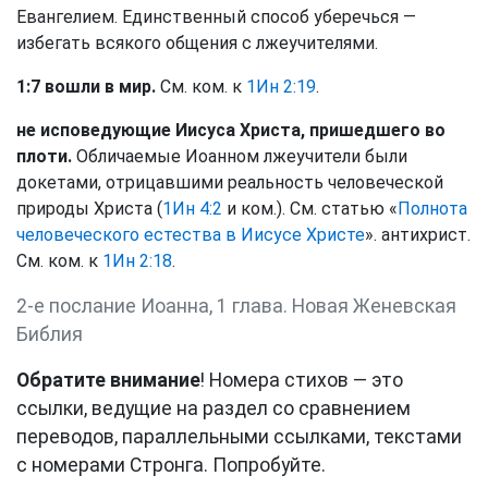
Евангелием. Единственный способ уберечься —
избегать всякого общения с лжеучителями.
1:7 вошли в мир.
См. ком. к
1Ин 2:19
.
не исповедующие Иисуса Христа, пришедшего во
плоти.
Обличаемые Иоанном лжеучители были
докетами, отрицавшими реальность человеческой
природы Христа (
1Ин 4:2
и ком.). См. статью «
Полнота
человеческого естества в Иисусе Христе
». антихрист.
См. ком. к
1Ин 2:18
.
2-е послание Иоанна, 1 глава. Новая Женевская
Библия
Обратите внимание
! Номера стихов — это
ссылки, ведущие на раздел со сравнением
переводов, параллельными ссылками, текстами
с номерами Стронга. Попробуйте.