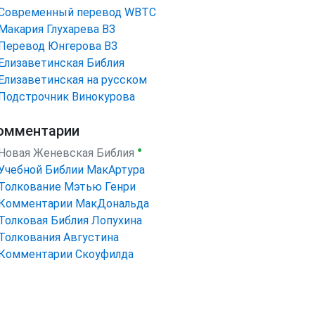
Cовременный перевод WBTC
Макария Глухарева ВЗ
Перевод Юнгерова ВЗ
Елизаветинская Библия
Елизаветинская на русском
Подстрочник Винокурова
омментарии
●
Новая Женевская Библия
Учебной Библии МакАртура
Толкование Мэтью Генри
Комментарии МакДональда
Толковая Библия Лопухина
Толкования Августина
Комментарии Скоуфилда