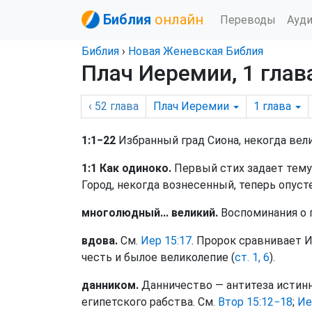
Библия
онлайн
Переводы
Ауд
Библия
›
Новая Женевская Библия
Плач Иеремии, 1 глав
‹ 52
глава
Плач Иеремии
1
глава
1:1−22
Избранный град Сиона, некогда вели
1:1 Как одиноко.
Первый стих задает тему 
Город, некогда вознесенный, теперь опуст
многолюдный... великий.
Воспоминания о 
вдова.
См.
Иер 15:17
. Пророк сравнивает 
честь и былое великолепие (
ст. 1, 6
).
данником.
Данничество — антитеза истинн
египетского рабства. См.
Втор 15:12−18
;
Ие