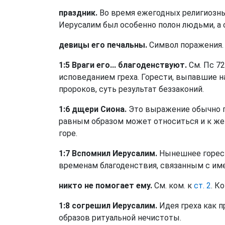
праздник.
Во время ежегодных религиозны
Иерусалим был особенно полон людьми, а
девицы его печальны.
Символ поражения.
1:5 Враги его... благоденствуют.
См. Пс 72
исповеданием греха. Горести, выпавшие н
пророков, суть результат беззаконий.
1:6 дщери Сиона.
Это выражение обычно п
равным образом может относиться и к же
горе.
1:7 Вспомнил Иерусалим.
Нынешнее горест
временам благоденствия, связанным с им
никто не помогает ему.
См. ком. к
ст. 2
. К
1:8 согрешил Иерусалим.
Идея греха как 
образов ритуальной нечистоты.