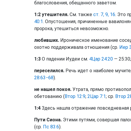
благословения, обещанного заветом.
1:2 утешителя.
См. также
ст. 7, 9, 16
. Это 
40:1
. Опустошения, причиненные вавилоня
пророка, утешиться невозможно.
любивших.
Ироническое именование сосед
охотно поддерживала отношения (ср.
Иер 3
1:3
О падении Иудеи см.
4Цар 24:20
— 25:30;
переселился.
Речь идет о наиболее мучите
28:63−68
).
не нашел покоя.
Утрата, прямо противопол
обетованию (
Втор 12:9
;
2Цар 7:1
; ср.
Втор 2
1:4
Здесь нашла отражение повседневная р
Пути Сиона.
Этими путями, совершая палом
(ср.
Пс 83:6
).