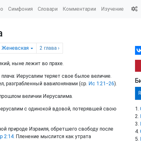
ио
Симфония
Словари
Комментарии
Изучение
а
Женевская
2
глава
›
кий, ныне лежит во прахе.
плача: Иерусалим теряет свое былое величие.
Б
ел, разграбленный вавилонянами (ср.
Ис 1:21−26
).
прошлом величии Иерусалима.
Иерусалим с одинокой вдовой, потерявшей свою
ой природе Израиля, обретшего свободу после
р 2:14
. Пленение мыслится как утрата