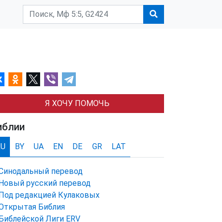
Я ХОЧУ ПОМОЧЬ
иблии
RU
BY
UA
EN
DE
GR
LAT
Синодальный перевод
Новый русский перевод
Под редакцией Кулаковых
Открытая Библия
Библейской Лиги ERV