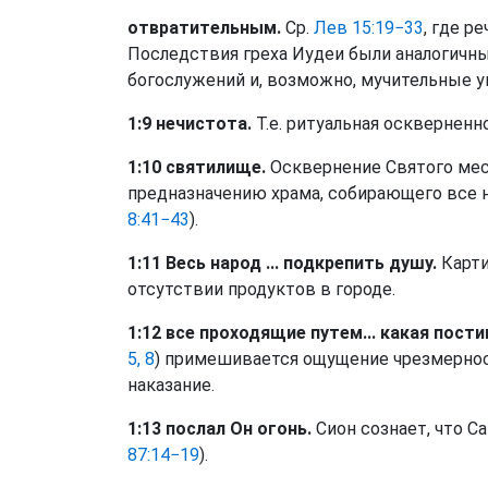
отвратительным.
Ср.
Лев 15:19−33
, где р
Последствия греха Иудеи были аналогичны
богослужений и, возможно, мучительные у
1:9 нечистота.
Т.е. ритуальная оскверненн
1:10 святилище.
Осквернение Святого мес
предназначению храма, собирающего все н
8:41−43
).
1:11 Весь народ ... подкрепить душу.
Карти
отсутствии продуктов в городе.
1:12 все проходящие путем... какая пости
5, 8
) примешивается ощущение чрезмернос
наказание.
1:13 послал Он огонь.
Сион сознает, что Са
87:14−19
).