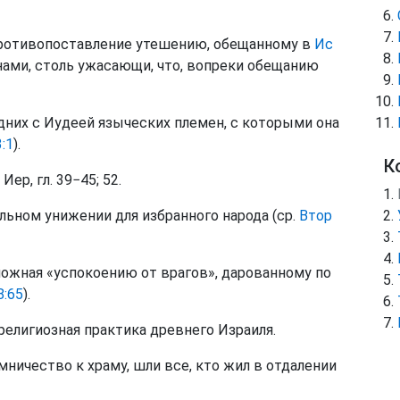
противопоставление утешению, обещанному в
Ис
нами, столь ужасающи, что, вопреки обещанию
них с Иудеей языческих племен, с которыми она
:1
).
К
 Иер, гл. 39−45; 52.
льном унижении для избранного народа (ср.
Втор
ожная «успокоению от врагов», дарованному по
8:65
).
елигиозная практика древнего Израиля.
ничество к храму, шли все, кто жил в отдалении