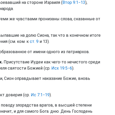
воевавший на стороне Израиля (
Втор 9:1−13
),
народа.
 теми же чувствами пронизаны слова, сказанные от
ыпавшие на долю Сиона, так что в конечном итоге
ния (см. ком. к
ст. 9
и 13).
образованное от имени одного из патриархов.
х.
Присутствие Иудеи как чего-то нечистого среди
теля святости Божией (ср.
Исх 19:5−6
).
и, Сион оправдывает наказание Божие, вновь
кт доверия (ср.
Ис 7:1−19
).
 поводу злорадства врагов, в высшей степени
значит, и для самого Бога. дню. День Господень