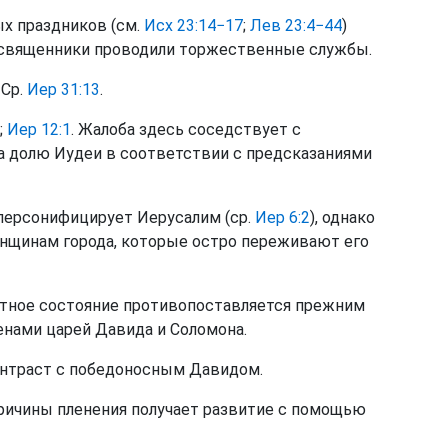
х праздников (см.
Исх 23:14−17
;
Лев 23:4−44
)
 священники проводили торжественные службы.
 Ср.
Иер 31:13
.
;
Иер 12:1
. Жалоба здесь соседствует с
а долю Иудеи в соответствии с предсказаниями
ерсонифицирует Иерусалим (ср.
Иер 6:2
), однако
нщинам города, которые остро переживают его
ное состояние противопоставляется прежним
енами царей Давида и Соломона.
онтраст с победоносным Давидом.
причины пленения получает развитие с помощью