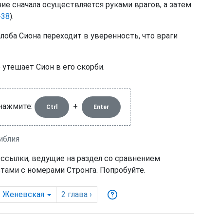
ние сначала осуществляется руками врагов, а затем
−38
).
оба Сиона переходит в уверенность, что враги
 утешает Сион в его скорби.
 нажмите:
+
Ctrl
Enter
иблия
 ссылки, ведущие на раздел со сравнением
тами с номерами Стронга. Попробуйте.
Женевская
2
глава
›