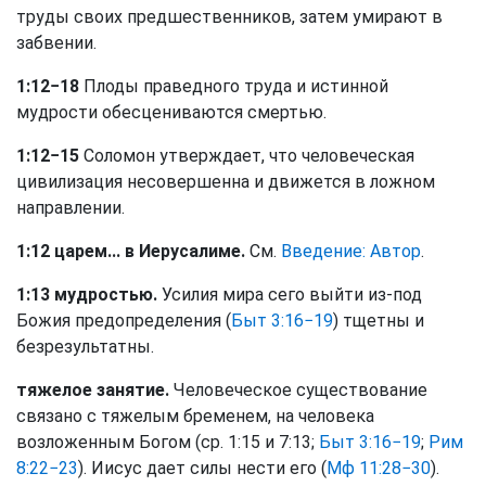
труды своих предшественников, затем умирают в
забвении.
1:12−18
Плоды праведного труда и истинной
мудрости обесцениваются смертью.
1:12−15
Соломон утверждает, что человеческая
цивилизация несовершенна и движется в ложном
направлении.
1:12 царем... в Иерусалиме.
См.
Введение: Автор
.
1:13 мудростью.
Усилия мира сего выйти из-под
Божия предопределения (
Быт 3:16−19
) тщетны и
безрезультатны.
тяжелое занятие.
Человеческое существование
связано с тяжелым бременем, на человека
возложенным Богом (ср. 1:15 и 7:13;
Быт 3:16−19
;
Рим
8:22−23
). Иисус дает силы нести его (
Мф 11:28−30
).