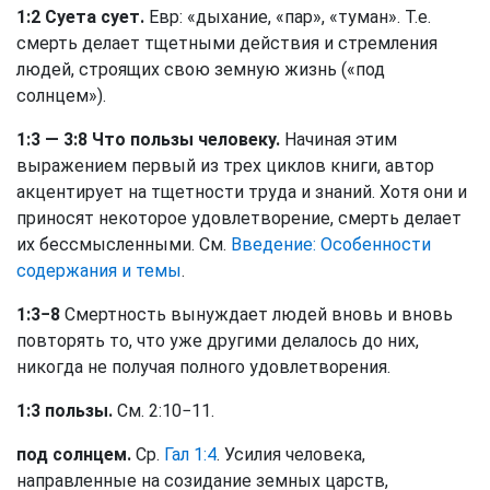
1:2 Суета сует.
Евр: «дыхание, «пар», «туман». Т.е.
смерть делает тщетными действия и стремления
людей, строящих свою земную жизнь («под
солнцем»).
1:3 — 3:8
Что пользы человеку.
Начиная этим
выражением первый из трех циклов книги, автор
акцентирует на тщетности труда и знаний. Хотя они и
приносят некоторое удовлетворение, смерть делает
их бессмысленными. См.
Введение: Особенности
содержания и темы
.
1:3−8
Смертность вынуждает людей вновь и вновь
повторять то, что уже другими делалось до них,
никогда не получая полного удовлетворения.
1:3 пользы.
См. 2:10−11.
под солнцем.
Ср.
Гал 1:4
. Усилия человека,
направленные на созидание земных царств,