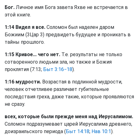
Бог.
Личное имя Бога завета Яхве не встречается в
этой книге.
1:14 Видел я все.
Соломон был наделен даром
Божиим (3Цар 3) предвидеть будущее и проникать в
тайны прошлого.
1:15 Кривое... чего нет.
Т.е. результаты не только
сотворенного людьми зла, но также и Божия
проклятия (7:13;
Быт 3:16−18
).
1:16 мудрости.
Возрастая в подлинной мудрости,
человек отчетливее различает губительные
последствия греха, даже такие, которые проявляются
не сразу.
всех, которые были прежде меня над Иерусалимом.
Соломон подразумевает царей Иерусалима древнего,
доизраильского периода (
Быт 14:18
;
Нав 10:1
).