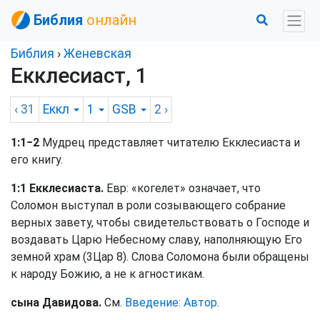
Библия
онлайн
Библия
›
Женевская
Екклесиаст, 1
‹ 31
Еккл
1
GSB
2
›
1:1−2
Мудрец представляет читателю Екклесиаста и
его книгу.
1:1 Екклесиаста.
Евр: «когелет» означает, что
Соломон выступал в роли созывающего собрание
верных завету, чтобы свидетельствовать о Господе и
воздавать Царю Небесному славу, наполняющую Его
земной храм (3Цар 8). Слова Соломона были обращены
к народу Божию, а не к агностикам.
сына Давидова.
См.
Введение: Автор
.