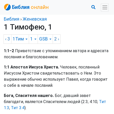
Библия
онлайн
Библия
›
Женевская
1 Тимофею, 1
‹ 3
1Тим
1
GSB
2
›
1:1−2
Приветствие с упоминанием автора и адресата
послания и благословением.
1:1 Апостол Иисуса Христа.
Человек, посланный
Иисусом Христом свидетельствовать о Нем. Это
выражение обычно использует Павел, когда говорит
о себе в начале посланий.
Бога, Спасителя нашего.
Бог, давший завет
благодати, является Спасителем людей (2:3; 4:10;
Тит
1:3
;
Тит 3:4
).