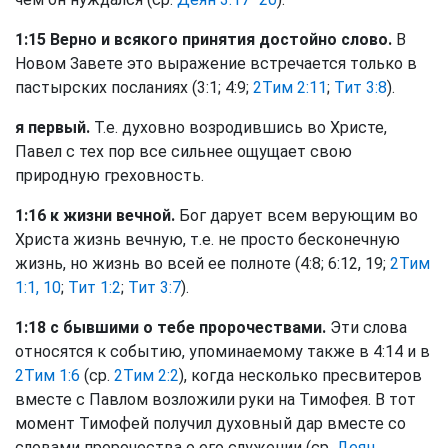
1:15 Верно и всякого принятия достойно слово.
В
Новом Завете это выражение встречается только в
пастырских посланиях (3:1; 4:9;
2Тим 2:11
;
Тит 3:8
).
я первый.
Т.е. духовно возродившись во Христе,
Павел с тех пор все сильнее ощущает свою
природную греховность.
1:16 к жизни вечной.
Бог дарует всем верующим во
Христа жизнь вечную, т.е. не просто бесконечную
жизнь, но жизнь во всей ее полноте (4:8; 6:12, 19;
2Тим
1:1, 10
;
Тит 1:2
;
Тит 3:7
).
1:18 с бывшими о тебе пророчествами.
Эти слова
относятся к событию, упоминаемому также в 4:14 и в
2Тим 1:6
(ср.
2Тим 2:2
), когда несколько пресвитеров
вместе с Павлом возложили руки на Тимофея. В тот
момент Тимофей получил духовный дар вместе со
словами пророчества о его служении (ср.
Деян