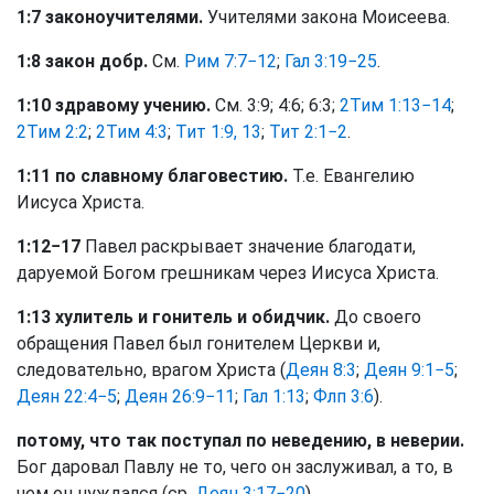
1:7 законоучителями.
Учителями закона Моисеева.
1:8 закон добр.
См.
Рим 7:7−12
;
Гал 3:19−25
.
1:10 здравому учению.
См. 3:9; 4:6; 6:3;
2Тим 1:13−14
;
2Тим 2:2
;
2Тим 4:3
;
Тит 1:9, 13
;
Тит 2:1−2
.
1:11 по славному благовестию.
Т.е. Евангелию
Иисуса Христа.
1:12−17
Павел раскрывает значение благодати,
даруемой Богом грешникам через Иисуса Христа.
1:13 хулитель и гонитель и обидчик.
До своего
обращения Павел был гонителем Церкви и,
следовательно, врагом Христа (
Деян 8:3
;
Деян 9:1−5
;
Деян 22:4−5
;
Деян 26:9−11
;
Гал 1:13
;
Флп 3:6
).
потому, что так поступал по неведению, в неверии.
Бог даровал Павлу не то, чего он заслуживал, а то, в
чем он нуждался (ср.
Деян 3:17−20
).