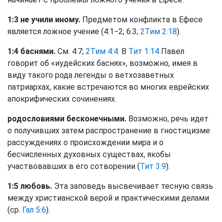
1:3 не учили иному.
Предметом конфликта в Ефесе
является ложное учение (4:1−2; 6:3;
2Тим 2:18
).
1:4 баснями.
См. 4:7;
2Тим 4:4
. В
Тит 1:14
Павел
говорит об «иудейских баснях», возможно, имея в
виду такого рода легенды о ветхозаветных
патриархах, какие встречаются во многих еврейских
апокрифических сочинениях.
родословиями бесконечными.
Возможно, речь идет
о получивших затем распространение в гностицизме
рассуждениях о происхождении мира и о
бесчисленных духовных существах, якобы
участвовавших в его сотворении (
Тит 3:9
).
1:5 любовь.
Эта заповедь высвечивает тесную связь
между христианской верой и практическими делами
(ср.
Гал 5:6
).