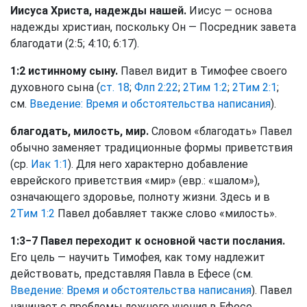
Иисуса Христа, надежды нашей.
Иисус — основа
надежды христиан, поскольку Он — Посредник завета
благодати (2:5; 4:10; 6:17).
1:2 истинному сыну.
Павел видит в Тимофее своего
духовного сына (
ст. 18
;
Флп 2:22
;
2Тим 1:2
;
2Тим 2:1
;
см.
Введение: Время и обстоятельства написания
).
благодать, милость, мир.
Словом «благодать» Павел
обычно заменяет традиционные формы приветствия
(ср.
Иак 1:1
). Для него характерно добавление
еврейского приветствия «мир» (евр.: «шалом»),
означающего здоровье, полноту жизни. Здесь и в
2Тим 1:2
Павел добавляет также слово «милость».
1:3−7 Павел переходит к основной части послания.
Его цель — научить Тимофея, как тому надлежит
действовать, представляя Павла в Ефесе (см.
Введение: Время и обстоятельства написания
). Павел
начинает с проблемы ложного учения в Ефесе.