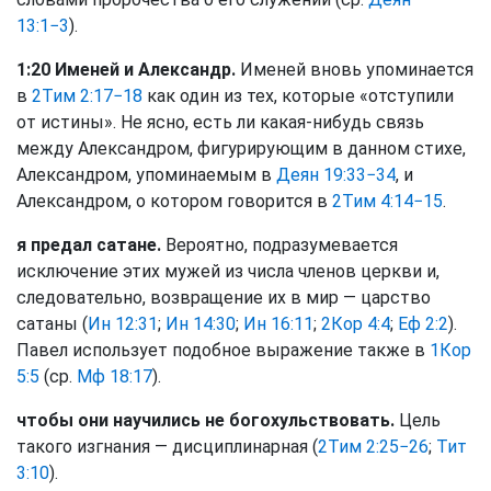
13:1−3
).
1:20 Именей и Александр.
Именей вновь упоминается
в
2Тим 2:17−18
как один из тех, которые «отступили
от истины». Не ясно, есть ли какая-нибудь связь
между Александром, фигурирующим в данном стихе,
Александром, упоминаемым в
Деян 19:33−34
, и
Александром, о котором говорится в
2Тим 4:14−15
.
я предал сатане.
Вероятно, подразумевается
исключение этих мужей из числа членов церкви и,
следовательно, возвращение их в мир — царство
сатаны (
Ин 12:31
;
Ин 14:30
;
Ин 16:11
;
2Кор 4:4
;
Еф 2:2
).
Павел использует подобное выражение также в
1Кор
5:5
(ср.
Мф 18:17
).
чтобы они научились не богохульствовать.
Цель
такого изгнания — дисциплинарная (
2Тим 2:25−26
;
Тит
3:10
).