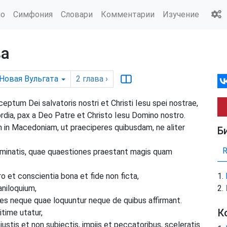
ио
Симфония
Словари
Комментарии
Изучение
ва
Новая Вульгата
2
глава
›
ptum Dei salvatoris nostri et Christi Iesu spei nostrae,
cordia, pax a Deo Patre et Christo Iesu Domino nostro.
m in Macedoniam, ut praeciperes quibusdam, ne aliter
Б
erminatis, quae quaestiones praestant magis quam
o et conscientia bona et fide non ficta,
aniloquium,
es neque quae loquuntur neque de quibus affirmant.
К
itime utatur,
iustis et non subiectis, impiis et peccatoribus, sceleratis