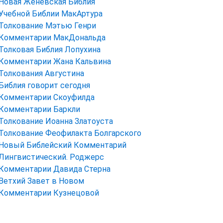
Новая Женевская Библия
Учебной Библии МакАртура
Толкование Мэтью Генри
Комментарии МакДональда
Толковая Библия Лопухина
Комментарии Жана Кальвина
Толкования Августина
Библия говорит сегодня
Комментарии Скоуфилда
Комментарии Баркли
Толкование Иоанна Златоуста
Толкование Феофилакта Болгарского
Новый Библейский Комментарий
Лингвистический. Роджерс
Комментарии Давида Стерна
Ветхий Завет в Новом
Комментарии Кузнецовой