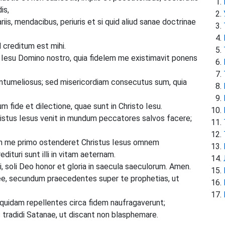
is,
iis, mendacibus, periuris et si quid aliud sanae doctrinae
 creditum est mihi.
o Iesu Domino nostro, quia fidelem me existimavit ponens
ontumeliosus; sed misericordiam consecutus sum, quia
 fide et dilectione, quae sunt in Christo Iesu.
ristus Iesus venit in mundum peccatores salvos facere;
in me primo ostenderet Christus Iesus omnem
ituri sunt illi in vitam aeternam.
li, soli Deo honor et gloria in saecula saeculorum. Amen.
e, secundum praecedentes super te prophetias, ut
uidam repellentes circa fidem naufragaverunt;
tradidi Satanae, ut discant non blasphemare.