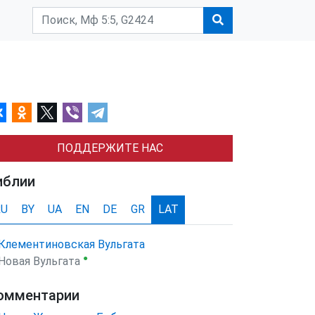
ПОДДЕРЖИТЕ НАС
иблии
RU
BY
UA
EN
DE
GR
LAT
Клементиновская Вульгата
●
Новая Вульгата
омментарии