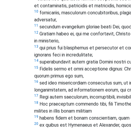
et contaminatis, patricidis et matricidis, homicid
10
fornicariis, masculorum concubitoribus, plagiar
adversatur,
11
secundum evangelium gloriae beati Dei, quod
12
Gratiam habeo ei, qui me confortavit, Christ
in ministerio,
13
qui prius fui blasphemus et persecutor et c
ignorans feci in incredulitate;
14
superabundavit autem gratia Domini nostri cum
15
Fidelis sermo et omni acceptione dignus: Ch
quorum primus ego sum,
16
sed ideo misericordiam consecutus sum, ut 
longanimitatem, ad informationem eorum, qui cred
17
Regi autem saeculorum, incorruptibili, invisibi
18
Hoc praeceptum commendo tibi, fili Timothe
milites in illis bonam militiam
19
habens fidem et bonam conscientiam, quam q
20
ex quibus est Hymenaeus et Alexander, quos 