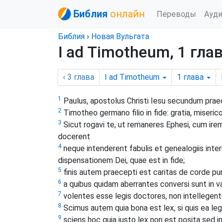
Библия
онлайн
Переводы
Ауд
Библия
›
Новая Вульгата
I ad Timotheum, 1 гла
‹ 3
глава
I ad Timotheum
1
глава
1
Paulus, apostolus Christi Iesu secundum praece
2
Timotheo germano filio in fide: gratia, miseri
3
Sicut rogavi te, ut remaneres Ephesi, cum ire
docerent
4
neque intenderent fabulis et genealogiis int
dispensationem Dei, quae est in fide;
5
finis autem praecepti est caritas de corde pur
6
a quibus quidam aberrantes conversi sunt in v
7
volentes esse legis doctores, non intellegent
8
Scimus autem quia bona est lex, si quis ea leg
9
sciens hoc quia iusto lex non est posita sed in