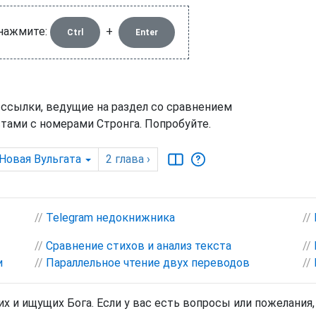
 нажмите:
+
Ctrl
Enter
 ссылки, ведущие на раздел со сравнением
тами с номерами Стронга. Попробуйте.
Новая Вульгата
2
глава
›
//
Telegram недокнижника
//
//
Сравнение стихов и анализ текста
//
и
//
Параллельное чтение двух переводов
//
х и ищущих Бога. Если у вас есть вопросы или пожелания