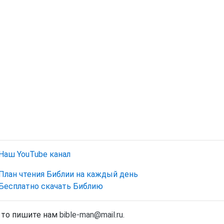
Наш YouTube канал
План чтения Библии на каждый день
Бесплатно скачать Библию
, то пишите нам
bible-man@mail.ru
.