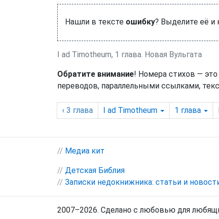
Нашли в тексте
ошибку
? Выделите её и
I ad Timotheum, 1 глава. Новая Вульгата
Обратите внимание
! Номера стихов — это
переводов, параллельными ссылками, текс
‹ 3
глава
I ad Timotheum
1
глава
//
Медиа кит
//
Детская Библия
//
Записки недокнижника: статьи и новост
2007–2026. Сделано с любовью для любящи