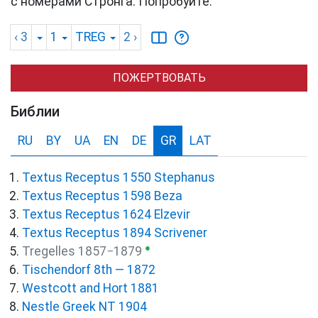
с номерами Стронга. Попробуйте.
‹ 3
1
TREG
2
›
ПОЖЕРТВОВАТЬ
Библии
RU
BY
UA
EN
DE
GR
LAT
Textus Receptus 1550 Stephanus
Textus Receptus 1598 Beza
Textus Receptus 1624 Elzevir
Textus Receptus 1894 Scrivener
●
Tregelles 1857−1879
Tischendorf 8th — 1872
Westcott and Hort 1881
Nestle Greek NT 1904