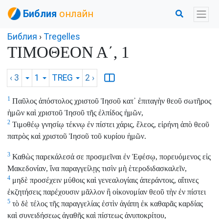
Библия
онлайн
Библия
›
Tregelles
ΤΙΜΟΘΕΟΝ Α΄, 1
‹ 3
1
TREG
2
›
1
Παῦλος ἀπόστολος χριστοῦ Ἰησοῦ κατ᾽ ἐπιταγὴν θεοῦ σωτῆρος
ἡμῶν καὶ χριστοῦ Ἰησοῦ τῆς ἐλπίδος ἡμῶν,
2
Τιμοθέῳ γνησίῳ τέκνῳ ἐν πίστει χάρις, ἔλεος, εἰρήνη ἀπὸ θεοῦ
πατρὸς καὶ χριστοῦ Ἰησοῦ τοῦ κυρίου ἡμῶν.
3
Καθὼς παρεκάλεσά σε προσμεῖναι ἐν Ἐφέσῳ, πορευόμενος εἰς
Μακεδονίαν, ἵνα παραγγείλῃς τισὶν μὴ ἑτεροδιδασκαλεῖν,
4
μηδὲ προσέχειν μύθοις καὶ γενεαλογίαις ἀπεράντοις, αἵτινες
ἐκζητήσεις παρέχουσιν μᾶλλον ἢ οἰκονομίαν θεοῦ τὴν ἐν πίστει
5
τὸ δὲ τέλος τῆς παραγγελίας ἐστὶν ἀγάπη ἐκ καθαρᾶς καρδίας
καὶ συνειδήσεως ἀγαθῆς καὶ πίστεως ἀνυποκρίτου,