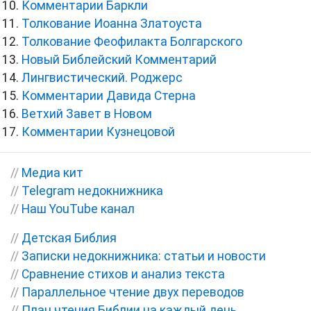
Комментарии Баркли
Толкование Иоанна Златоуста
Толкование Феофилакта Болгарского
Новый Библейский Комментарий
Лингвистический. Роджерс
Комментарии Давида Стерна
Ветхий Завет в Новом
Комментарии Кузнецовой
//
Медиа кит
//
Telegram недокнижника
//
Наш YouTube канал
//
Детская Библия
//
Записки недокнижника: статьи и новости
//
Сравнение стихов и анализ текста
//
Параллельное чтение двух переводов
//
План чтения Библии на каждый день