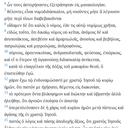
6
ὧν τινες ἀστοχήσαντες ἐξετράπησαν εἰς ματαιολογίαν,
7
θέλοντες εἶναι νομοδιδάσκαλοι, μὴ νοοῦντες μήτε ἃ λέγουσιν
μήτε περὶ τίνων διαβεβαιοῦνται
8
οἴδαμεν δὲ ὅτι καλὸς ὁ νόμος, ἐάν τις αὐτῷ νομίμως χρῆται,
9
εἰδὼς τοῦτο, ὅτι δικαίῳ νόμος οὐ κεῖται, ἀνόμοις δὲ καὶ
ἀνυποτάκτοις, ἀσεβέσιν καὶ ἁμαρτωλοῖς, ἀνοσίοις καὶ βεβήλοις,
πατρολῴαις καὶ μητρολῴαις, ἀνδροφόνοις,
10
πόρνοις, ἀρσενοκοίταις, ἀνδραποδισταῖς, ψεύσταις, ἐπιόρκοις,
καὶ εἴ τι ἕτερον τῇ ὑγιαινούσῃ διδασκαλίᾳ ἀντίκειται,
11
κατὰ τὸ εὐαγγέλιον τῆς δόξης τοῦ μακαρίου θεοῦ, ὃ
ἐπιστεύθην ἐγώ.
12
χάριν ἔχω τῷ ἐνδυναμώσαντί με χριστῷ Ἰησοῦ τῷ κυρίῳ
ἡμῶν, ὅτι πιστόν με ἡγήσατο, θέμενος εἰς διακονίαν,
13
τὸ πρότερον ὄντα βλάσφημον καὶ διώκτην καὶ ὑβριστήν ἀλλὰ
ἠλεήθην, ὅτι ἀγνοῶν ἐποίησα ἐν ἀπιστίᾳ
14
ὑπερεπλεόνασεν δὲ ἡ χάρις τοῦ κυρίου ἡμῶν μετὰ πίστεως καὶ
ἀγάπης τῆς ἐν χριστῷ Ἰησοῦ.
15
πιστὸς ὁ λόγος καὶ πάσης ἀποδοχῆς ἄξιος, ὅτι χριστὸς Ἰησοῦς