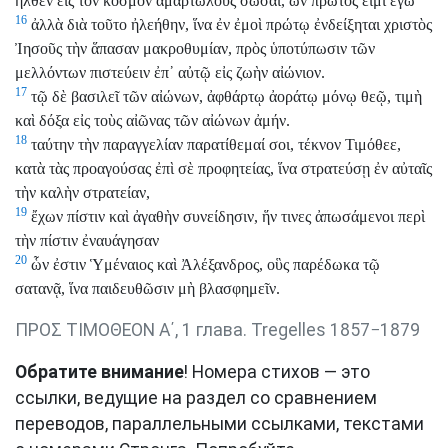
ἦλθεν εἰς τὸν κόσμον ἁμαρτωλοὺς σῶσαι, ὧν πρῶτός εἰμι ἐγώ
16
ἀλλὰ διὰ τοῦτο ἠλεήθην, ἵνα ἐν ἐμοὶ πρώτῳ ἐνδείξηται χριστὸς
Ἰησοῦς τὴν ἅπασαν μακροθυμίαν, πρὸς ὑποτύπωσιν τῶν
μελλόντων πιστεύειν ἐπ᾽ αὐτῷ εἰς ζωὴν αἰώνιον.
17
τῷ δὲ βασιλεῖ τῶν αἰώνων, ἀφθάρτῳ ἀοράτῳ μόνῳ θεῷ, τιμὴ
καὶ δόξα εἰς τοὺς αἰῶνας τῶν αἰώνων ἀμήν.
18
ταύτην τὴν παραγγελίαν παρατίθεμαί σοι, τέκνον Τιμόθεε,
κατὰ τὰς προαγούσας ἐπὶ σὲ προφητείας, ἵνα στρατεύσῃ ἐν αὐταῖς
τὴν καλὴν στρατείαν,
19
ἔχων πίστιν καὶ ἀγαθὴν συνείδησιν, ἥν τινες ἀπωσάμενοι περὶ
τὴν πίστιν ἐναυάγησαν
20
ὧν ἐστιν Ὑμέναιος καὶ Ἀλέξανδρος, οὓς παρέδωκα τῷ
σατανᾷ, ἵνα παιδευθῶσιν μὴ βλασφημεῖν.
ΠΡΟΣ ΤΙΜΟΘΕΟΝ Α΄, 1 глава. Tregelles 1857−1879
Обратите внимание
! Номера стихов — это
ссылки, ведущие на раздел со сравнением
переводов, параллельными ссылками, текстами