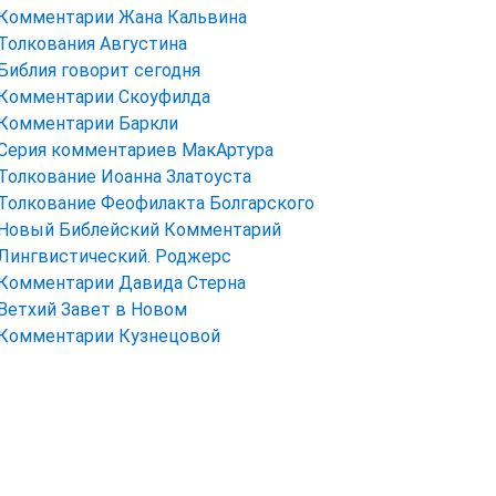
Комментарии Жана Кальвина
Толкования Августина
Библия говорит сегодня
Комментарии Скоуфилда
Комментарии Баркли
Серия комментариев МакАртура
Толкование Иоанна Златоуста
Толкование Феофилакта Болгарского
Новый Библейский Комментарий
Лингвистический. Роджерс
Комментарии Давида Стерна
Ветхий Завет в Новом
Комментарии Кузнецовой