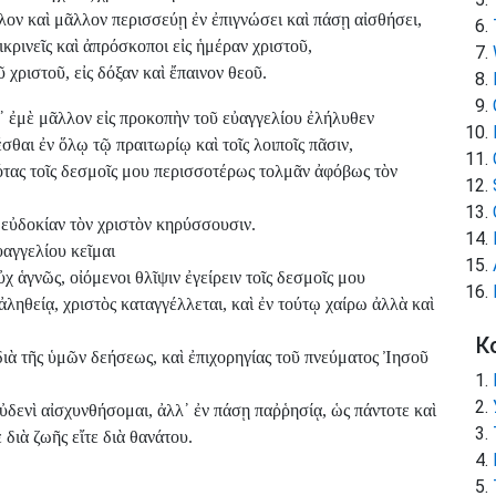
λον καὶ μᾶλλον περισσεύῃ ἐν ἐπιγνώσει καὶ πάσῃ αἰσθήσει,
λικρινεῖς καὶ ἀπρόσκοποι εἰς ἡμέραν χριστοῦ,
χριστοῦ, εἰς δόξαν καὶ ἔπαινον θεοῦ.
τ᾽ ἐμὲ μᾶλλον εἰς προκοπὴν τοῦ εὐαγγελίου ἐλήλυθεν
θαι ἐν ὅλῳ τῷ πραιτωρίῳ καὶ τοῖς λοιποῖς πᾶσιν,
ότας τοῖς δεσμοῖς μου περισσοτέρως τολμᾶν ἀφόβως τὸν
ι᾽ εὐδοκίαν τὸν χριστὸν κηρύσσουσιν.
ὐαγγελίου κεῖμαι
ὐχ ἁγνῶς, οἰόμενοι θλῖψιν ἐγείρειν τοῖς δεσμοῖς μου
ε ἀληθείᾳ, χριστὸς καταγγέλλεται, καὶ ἐν τούτῳ χαίρω ἀλλὰ καὶ
К
 διὰ τῆς ὑμῶν δεήσεως, καὶ ἐπιχορηγίας τοῦ πνεύματος Ἰησοῦ
οὐδενὶ αἰσχυνθήσομαι, ἀλλ᾽ ἐν πάσῃ παῤῥησίᾳ, ὡς πάντοτε καὶ
 διὰ ζωῆς εἴτε διὰ θανάτου.