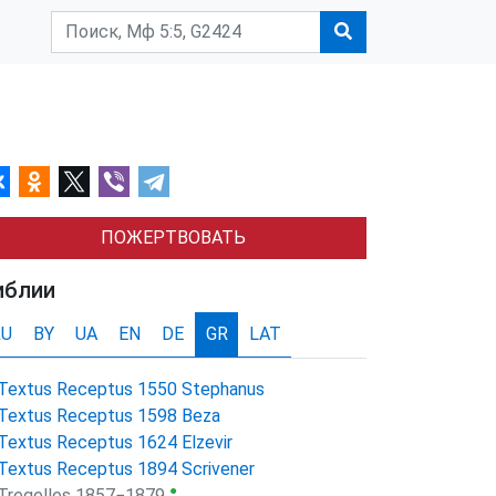
ПОЖЕРТВОВАТЬ
иблии
RU
BY
UA
EN
DE
GR
LAT
Textus Receptus 1550 Stephanus
Textus Receptus 1598 Beza
Textus Receptus 1624 Elzevir
Textus Receptus 1894 Scrivener
●
Tregelles 1857−1879