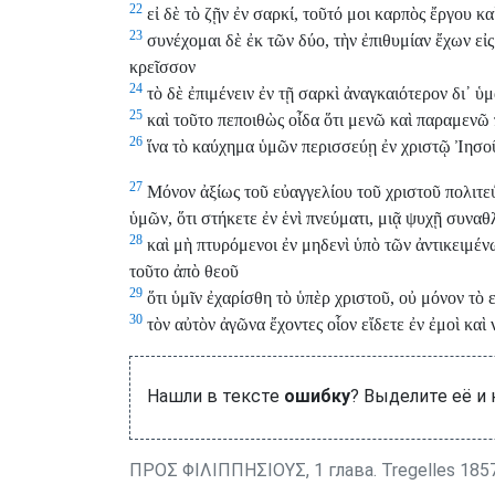
22
εἰ δὲ τὸ ζῇν ἐν σαρκί, τοῦτό μοι καρπὸς ἔργου κα
23
συνέχομαι δὲ ἐκ τῶν δύο, τὴν ἐπιθυμίαν ἔχων εἰς
κρεῖσσον
24
τὸ δὲ ἐπιμένειν ἐν τῇ σαρκὶ ἀναγκαιότερον δι᾽ ὑμ
25
καὶ τοῦτο πεποιθὼς οἶδα ὅτι μενῶ καὶ παραμενῶ 
26
ἵνα τὸ καύχημα ὑμῶν περισσεύῃ ἐν χριστῷ Ἰησοῦ 
27
Μόνον ἀξίως τοῦ εὐαγγελίου τοῦ χριστοῦ πολιτεύ
ὑμῶν, ὅτι στήκετε ἐν ἑνὶ πνεύματι, μιᾷ ψυχῇ συναθ
28
καὶ μὴ πτυρόμενοι ἐν μηδενὶ ὑπὸ τῶν ἀντικειμένω
τοῦτο ἀπὸ θεοῦ
29
ὅτι ὑμῖν ἐχαρίσθη τὸ ὑπὲρ χριστοῦ, οὐ μόνον τὸ ε
30
τὸν αὐτὸν ἀγῶνα ἔχοντες οἷον εἴδετε ἐν ἐμοὶ καὶ 
Нашли в тексте
ошибку
? Выделите её и
ΠΡΟΣ ΦΙΛΙΠΠΗΣΙΟΥΣ, 1 глава. Tregelles 18