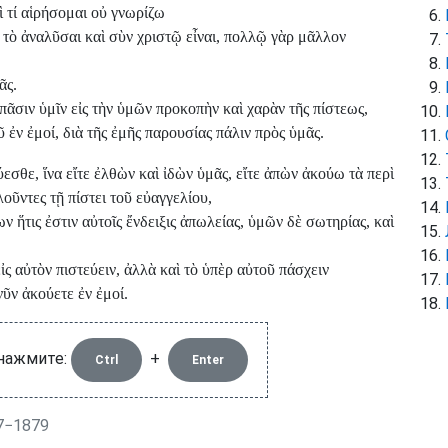
ὶ τί αἱρήσομαι οὐ γνωρίζω
 τὸ ἀναλῦσαι καὶ σὺν χριστῷ εἶναι, πολλῷ γὰρ μᾶλλον
ᾶς.
πᾶσιν ὑμῖν εἰς τὴν ὑμῶν προκοπὴν καὶ χαρὰν τῆς πίστεως,
ἐν ἐμοί, διὰ τῆς ἐμῆς παρουσίας πάλιν πρὸς ὑμᾶς.
εσθε, ἵνα εἴτε ἐλθὼν καὶ ἰδὼν ὑμᾶς, εἴτε ἀπὼν ἀκούω τὰ περὶ
λοῦντες τῇ πίστει τοῦ εὐαγγελίου,
ν ἥτις ἐστιν αὐτοῖς ἔνδειξις ἀπωλείας, ὑμῶν δὲ σωτηρίας, καὶ
ἰς αὐτὸν πιστεύειν, ἀλλὰ καὶ τὸ ὑπὲρ αὐτοῦ πάσχειν
νῦν ἀκούετε ἐν ἐμοί.
 нажмите:
+
Ctrl
Enter
57−1879