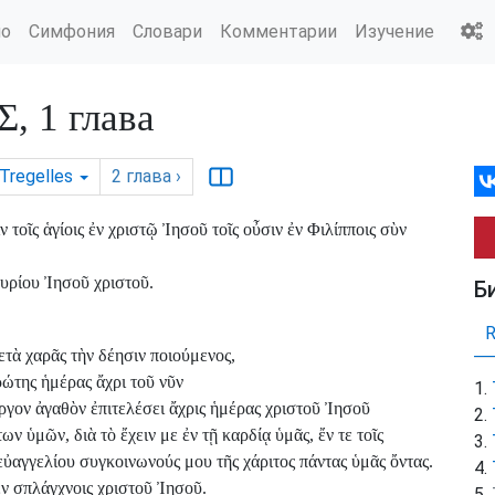
ио
Симфония
Словари
Комментарии
Изучение
 1 глава
Tregelles
2
глава
›
τοῖς ἁγίοις ἐν χριστῷ Ἰησοῦ τοῖς οὖσιν ἐν Φιλίπποις σὺν
κυρίου Ἰησοῦ χριστοῦ.
Б
τὰ χαρᾶς τὴν δέησιν ποιούμενος,
ρώτης ἡμέρας ἄχρι τοῦ νῦν
ἔργον ἀγαθὸν ἐπιτελέσει ἄχρις ἡμέρας χριστοῦ Ἰησοῦ
ν ὑμῶν, διὰ τὸ ἔχειν με ἐν τῇ καρδίᾳ ὑμᾶς, ἔν τε τοῖς
 εὐαγγελίου συγκοινωνούς μου τῆς χάριτος πάντας ὑμᾶς ὄντας.
ἐν σπλάγχνοις χριστοῦ Ἰησοῦ.