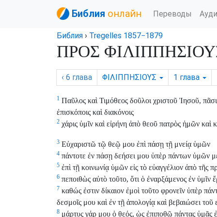
Библия
онлайн
Переводы
Ауд
Библия
›
Tregelles 1857−1879
ΠΡΟΣ ΦΙΛΙΠΠΗΣΙΟΥΣ,
‹ 6
глава
ΦΙΛΙΠΠΗΣΙΟΥΣ
1
глава
1
Παῦλος καὶ Τιμόθεος δοῦλοι χριστοῦ Ἰησοῦ, πᾶσιν 
ἐπισκόποις καὶ διακόνοις
2
χάρις ὑμῖν καὶ εἰρήνη ἀπὸ θεοῦ πατρὸς ἡμῶν καὶ 
3
Εὐχαριστῶ τῷ θεῷ μου ἐπὶ πάσῃ τῇ μνείᾳ ὑμῶν
4
πάντοτε ἐν πάσῃ δεήσει μου ὑπὲρ πάντων ὑμῶν με
5
ἐπὶ τῇ κοινωνίᾳ ὑμῶν εἰς τὸ εὐαγγέλιον ἀπὸ τῆς π
6
πεποιθὼς αὐτὸ τοῦτο, ὅτι ὁ ἐναρξάμενος ἐν ὑμῖν 
7
καθώς ἐστιν δίκαιον ἐμοὶ τοῦτο φρονεῖν ὑπὲρ πάντω
δεσμοῖς μου καὶ ἐν τῇ ἀπολογίᾳ καὶ βεβαιώσει τοῦ
8
μάρτυς γάρ μου ὁ θεός, ὡς ἐπιποθῶ πάντας ὑμᾶς 