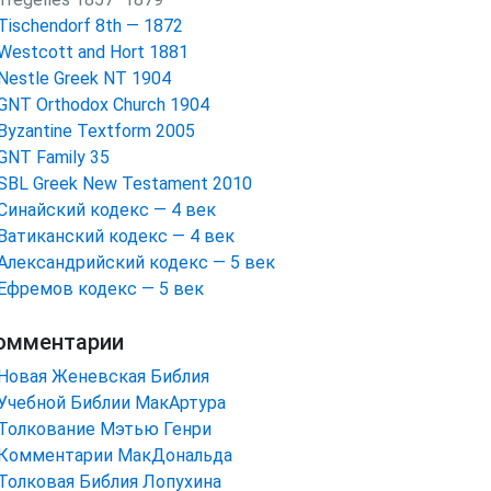
Tischendorf 8th — 1872
Westcott and Hort 1881
Nestle Greek NT 1904
GNT Orthodox Church 1904
Byzantine Textform 2005
GNT Family 35
SBL Greek New Testament 2010
Синайский кодекс — 4 век
Ватиканский кодекс — 4 век
Александрийский кодекс — 5 век
Ефремов кодекс — 5 век
омментарии
Новая Женевская Библия
Учебной Библии МакАртура
Толкование Мэтью Генри
Комментарии МакДональда
Толковая Библия Лопухина