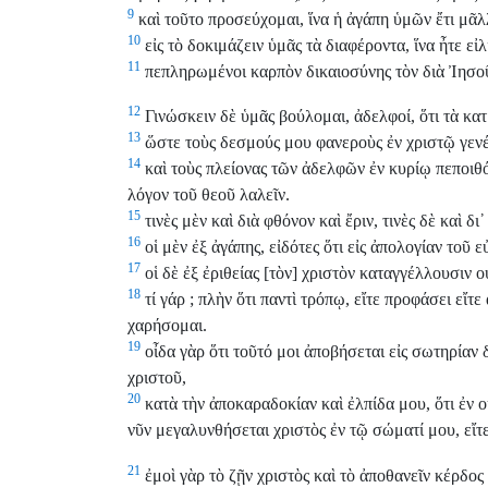
9
καὶ τοῦτο προσεύχομαι, ἵνα ἡ ἀγάπη ὑμῶν ἔτι μᾶλ
10
εἰς τὸ δοκιμάζειν ὑμᾶς τὰ διαφέροντα, ἵνα ἦτε εἰ
11
πεπληρωμένοι καρπὸν δικαιοσύνης τὸν διὰ Ἰησοῦ 
12
Γινώσκειν δὲ ὑμᾶς βούλομαι, ἀδελφοί, ὅτι τὰ κα
13
ὥστε τοὺς δεσμούς μου φανεροὺς ἐν χριστῷ γενέσ
14
καὶ τοὺς πλείονας τῶν ἀδελφῶν ἐν κυρίῳ πεποιθ
λόγον τοῦ θεοῦ λαλεῖν.
15
τινὲς μὲν καὶ διὰ φθόνον καὶ ἔριν, τινὲς δὲ καὶ δ
16
οἱ μὲν ἐξ ἀγάπης, εἰδότες ὅτι εἰς ἀπολογίαν τοῦ ε
17
οἱ δὲ ἐξ ἐριθείας [τὸν] χριστὸν καταγγέλλουσιν ο
18
τί γάρ ; πλὴν ὅτι παντὶ τρόπῳ, εἴτε προφάσει εἴτ
χαρήσομαι.
19
οἶδα γὰρ ὅτι τοῦτό μοι ἀποβήσεται εἰς σωτηρίαν
χριστοῦ,
20
κατὰ τὴν ἀποκαραδοκίαν καὶ ἐλπίδα μου, ὅτι ἐν 
νῦν μεγαλυνθήσεται χριστὸς ἐν τῷ σώματί μου, εἴτε
21
ἐμοὶ γὰρ τὸ ζῇν χριστὸς καὶ τὸ ἀποθανεῖν κέρδος