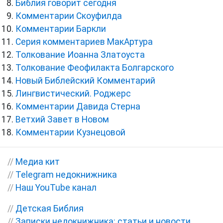
Библия говорит сегодня
Комментарии Скоуфилда
Комментарии Баркли
Серия комментариев МакАртура
Толкование Иоанна Златоуста
Толкование Феофилакта Болгарского
Новый Библейский Комментарий
Лингвистический. Роджерс
Комментарии Давида Стерна
Ветхий Завет в Новом
Комментарии Кузнецовой
//
Медиа кит
//
Telegram недокнижника
//
Наш YouTube канал
//
Детская Библия
//
Записки недокнижника: статьи и новости