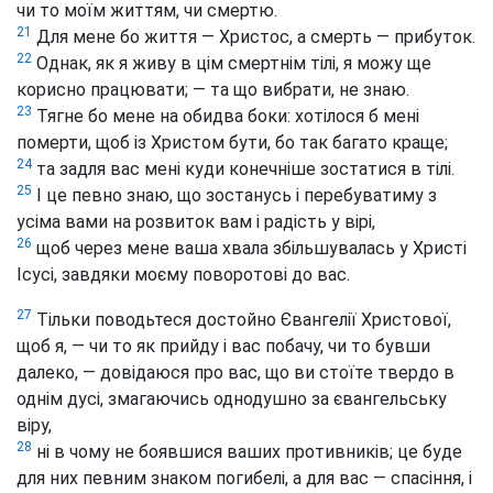
чи то моїм життям, чи смертю.
21
Для мене бо життя — Христос, а смерть — прибуток.
22
Однак, як я живу в цім смертнім тілі, я можу ще
корисно працювати; — та що вибрати, не знаю.
23
Тягне бо мене на обидва боки: хотілося б мені
померти, щоб із Христом бути, бо так багато краще;
24
та задля вас мені куди конечніше зостатися в тілі.
25
І це певно знаю, що зостанусь і перебуватиму з
усіма вами на розвиток вам і радість у вірі,
26
щоб через мене ваша хвала збільшувалась у Христі
Ісусі, завдяки моєму поворотові до вас.
27
Тільки поводьтеся достойно Євангелії Христової,
щоб я, — чи то як прийду і вас побачу, чи то бувши
далеко, — довідаюся про вас, що ви стоїте твердо в
однім дусі, змагаючись однодушно за євангельську
віру,
28
ні в чому не боявшися ваших противників; це буде
для них певним знаком погибелі, а для вас — спасіння, і