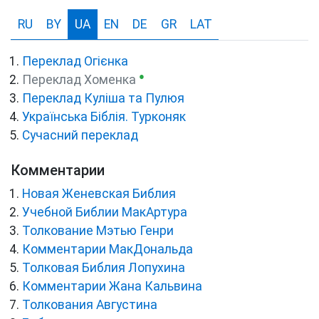
RU
BY
UA
EN
DE
GR
LAT
Переклад Огієнка
●
Переклад Хоменка
Переклад Куліша та Пулюя
Українська Біблія. Турконяк
Сучасний переклад
Комментарии
Новая Женевская Библия
Учебной Библии МакАртура
Толкование Мэтью Генри
Комментарии МакДональда
Толковая Библия Лопухина
Комментарии Жана Кальвина
Толкования Августина