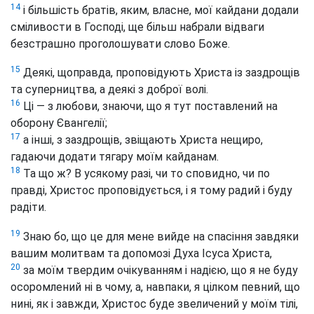
14
і більшість братів, яким, власне, мої кайдани додали
сміливости в Господі, ще більш набрали відваги
безстрашно проголошувати слово Боже.
15
Деякі, щоправда, проповідують Христа із заздрощів
та суперництва, а деякі з доброї волі.
16
Ці — з любови, знаючи, що я тут поставлений на
оборону Євангелії;
17
а інші, з заздрощів, звіщають Христа нещиро,
гадаючи додати тягару моїм кайданам.
18
Та що ж? В усякому разі, чи то сповидно, чи по
правді, Христос проповідується, і я тому радий і буду
радіти.
19
Знаю бо, що це для мене вийде на спасіння завдяки
вашим молитвам та допомозі Духа Ісуса Христа,
20
за моїм твердим очікуванням і надією, що я не буду
осоромлений ні в чому, а, навпаки, я цілком певний, що
нині, як і завжди, Христос буде звеличений у моїм тілі,