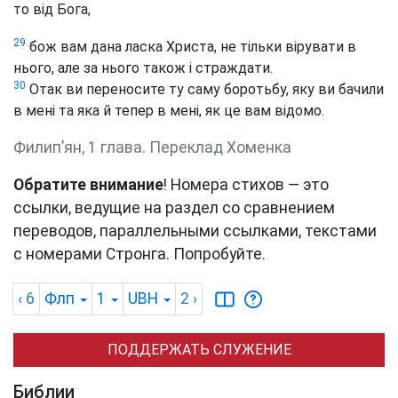
то від Бога,
29
бож вам дана ласка Христа, не тільки вірувати в
нього, але за нього також і страждати.
30
Отак ви переносите ту саму боротьбу, яку ви бачили
в мені та яка й тепер в мені, як це вам відомо.
Филип’ян, 1 глава. Переклад Хоменка
Обратите внимание
! Номера стихов — это
ссылки, ведущие на раздел со сравнением
переводов, параллельными ссылками, текстами
с номерами Стронга. Попробуйте.
‹ 6
Флп
1
UBH
2
›
ПОДДЕРЖАТЬ СЛУЖЕНИЕ
Библии