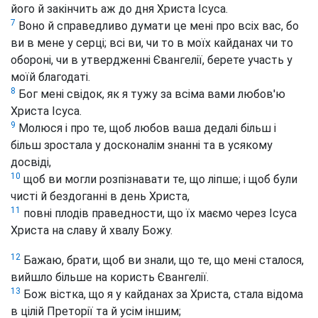
його й закінчить аж до дня Христа Ісуса.
7
Воно й справедливо думати це мені про всіх вас, бо
ви в мене у серці; всі ви, чи то в моїх кайданах чи то
обороні, чи в утвердженні Євангелії, берете участь у
моїй благодаті.
8
Бог мені свідок, як я тужу за всіма вами любов'ю
Христа Ісуса.
9
Молюся і про те, щоб любов ваша дедалі більш і
більш зростала у досконалім знанні та в усякому
досвіді,
10
щоб ви могли розпізнавати те, що ліпше; і щоб були
чисті й бездоганні в день Христа,
11
повні плодів праведности, що їх маємо через Ісуса
Христа на славу й хвалу Божу.
12
Бажаю, брати, щоб ви знали, що те, що мені сталося,
вийшло більше на користь Євангелії.
13
Бож вістка, що я у кайданах за Христа, стала відома
в цілій Преторії та й усім іншим;