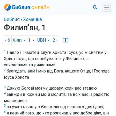
Библия
онлайн
Библия
›
Хоменка
Филип’ян, 1
‹ 6
Флп
1
UBH
2
›
1
Павло і Тимотей, слуги Христа Ісуса, усім святим у
Христі Ісусі, що перебувають у Филиппах, з
єпископами та дияконами:
2
благодать вам і мир від Бога, нашого Отця, і Господа
Ісуса Христа
3
Дякую Богові моєму щоразу, коли вас згадаю,
4
завжди в кожній моїй молитві за всіх вас із радістю
молившися,
5
за участь вашу в Євангелії від першого дня і досі;
6
я певний того, що хто розпочав у вас добре діло, він