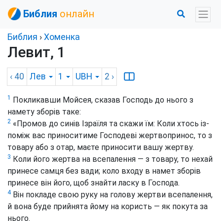
Библия
онлайн
Библия
›
Хоменка
Левит, 1
‹ 40
Лев
1
UBH
2
›
1
Покликавши Мойсея, сказав Господь до нього з
намету зборів таке:
2
«Промов до синів Ізраїля та скажи їм: Коли хтось із-
поміж вас приноситиме Господеві жертвопринос, то з
товару або з отар, маєте приносити вашу жертву.
3
Коли його жертва на всепалення — з товару, то нехай
принесе самця без вади; коло входу в намет зборів
принесе він його, щоб знайти ласку в Господа.
4
Він покладе свою руку на голову жертви всепалення,
й вона буде прийнята йому на користь — як покута за
нього.