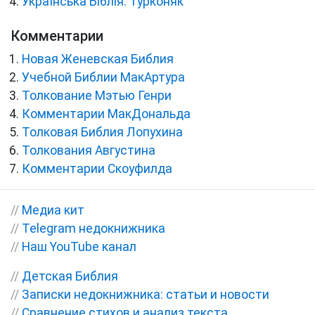
Українська Біблія. Турконяк
Комментарии
Новая Женевская Библия
Учебной Библии МакАртура
Толкование Мэтью Генри
Комментарии МакДональда
Толковая Библия Лопухина
Толкования Августина
Комментарии Скоуфилда
//
Медиа кит
//
Telegram недокнижника
//
Наш YouTube канал
//
Детская Библия
//
Записки недокнижника: статьи и новости
//
Сравнение стихов и анализ текста