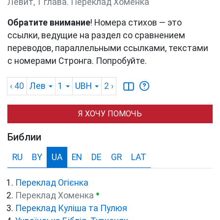
Левит, 1 глава. Переклад Хоменка
Обратите внимание
! Номера стихов — это
ссылки, ведущие на раздел со сравнением
переводов, параллельными ссылками, текстами
с номерами Стронга. Попробуйте.
‹ 40
Лев
1
UBH
2
›
Я ХОЧУ ПОМОЧЬ
Библии
RU
BY
UA
EN
DE
GR
LAT
Переклад Огієнка
●
Переклад Хоменка
Переклад Куліша та Пулюя