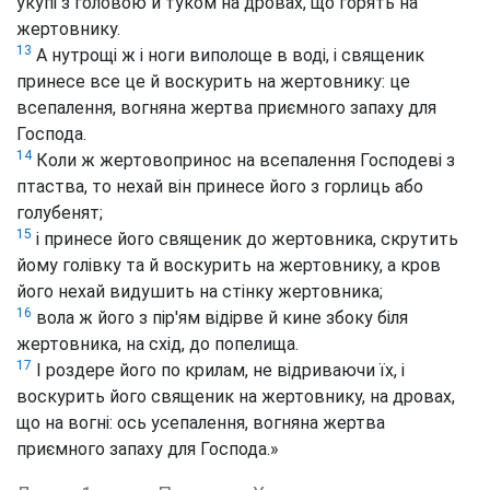
укупі з головою й туком на дровах, що горять на
жертовнику.
13
А нутрощі ж і ноги виполоще в воді, і священик
принесе все це й воскурить на жертовнику: це
всепалення, вогняна жертва приємного запаху для
Господа.
14
Коли ж жертовопринос на всепалення Господеві з
птаства, то нехай він принесе його з горлиць або
голубенят;
15
і принесе його священик до жертовника, скрутить
йому голівку та й воскурить на жертовнику, а кров
його нехай видушить на стінку жертовника;
16
вола ж його з пір'ям відірве й кине збоку біля
жертовника, на схід, до попелища.
17
І роздере його по крилам, не відриваючи їх, і
воскурить його священик на жертовнику, на дровах,
що на вогні: ось усепалення, вогняна жертва
приємного запаху для Господа.»