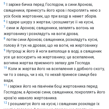
5
І заріже бичка перед Господом, а сини Аронові,
священики, принесуть його кров і покроплять нею з
усіх боків жертовник, що при вході в намет зборів.
6
І здере шкуру з жертви, і розшматує її на кусні,
7
сини ж Аронові, священики, запалять вогонь на
жертовнику і розкладуть на вогні дрова;
8
потім сини Аронові, священики, розкладуть кусні,
голову й тук на дровах, що на вогні, на жертовнику.
9
Нутрощі ж його й ноги виполоще в воді, а священик
усе це воскурить на жертовнику; це всепалення,
вогняна жертва приємного запаху для Господа.
10
Коли ж жертва його на всепалення з дрібного скоту,
чи то з овець, чи з кіз, то нехай принесе самця без
вади,
11
і заріже його на північнім боці жертовника перед
Господом, а Аронові сини, священики, покроплять його
кров'ю навколо жертовника.
12
І розшматує його на кусні, і священик розкладе їх