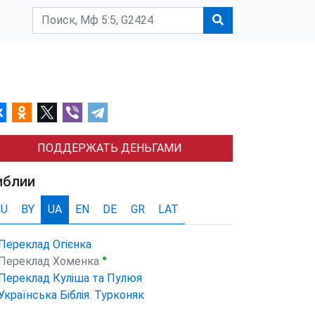
ПОДДЕРЖАТЬ ДЕНЬГАМИ
иблии
RU
BY
UA
EN
DE
GR
LAT
Переклад Огієнка
●
Переклад Хоменка
Переклад Куліша та Пулюя
Українська Біблія. Турконяк