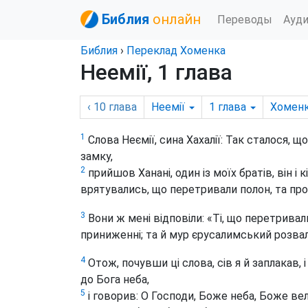
Библия
онлайн
Переводы
Ауд
Библия
›
Переклад Хоменка
Неемії, 1 глава
‹ 10
глава
Неемії
1
глава
Хомен
1
Слова Неємії, сина Хахалії: Так сталося, що
замку,
2
прийшов Ханані, один із моїх братів, він і 
врятувались, що перетривали полон, та про
3
Вони ж мені відповіли: «Ті, що перетривал
приниженні; та й мур єрусалимський розвал
4
Отож, почувши ці слова, сів я й заплакав, 
до Бога неба,
5
і говорив: О Господи, Боже неба, Боже в