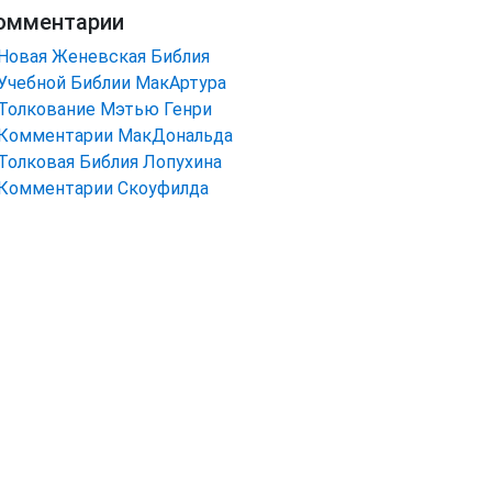
омментарии
Новая Женевская Библия
Учебной Библии МакАртура
Толкование Мэтью Генри
Комментарии МакДональда
Толковая Библия Лопухина
Комментарии Скоуфилда