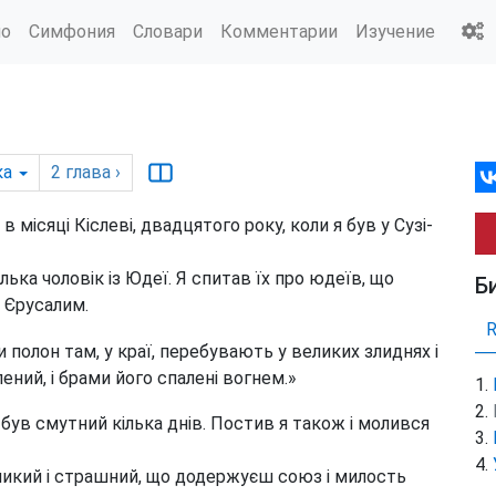
ио
Симфония
Словари
Комментарии
Изучение
ка
2
глава
›
 в місяці Кіслеві, двадцятого року, коли я був у Сузі-
кілька чоловік із Юдеї. Я спитав їх про юдеїв, що
Б
 Єрусалим.
и полон там, у краї, перебувають у великих злиднях і
ений, і брами його спалені вогнем.»
і був смутний кілька днів. Постив я також і молився
еликий і страшний, що додержуєш союз і милость