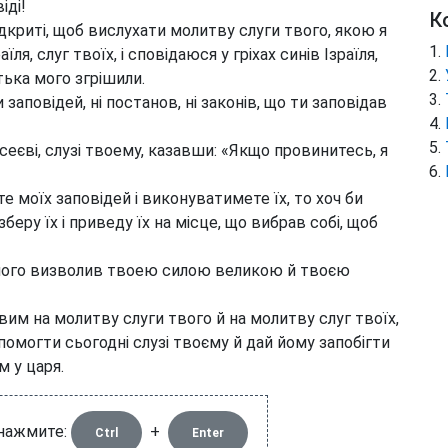
іді!
К
дкриті, щоб вислухати молитву слуги твого, якою я
їля, слуг твоїх, і сповідаюся у гріхах синів Ізраїля,
тька мого згрішили.
аповідей, ні постанов, ні законів, що ти заповідав
сеєві, слузі твоему, казавши: «Якщо провинитесь, я
моїх заповідей і виконуватимете їх, то хоч би
зберу їх і приведу їх на місце, що вибрав собі, щоб
и його визволив твоею силою великою й твоєю
им на молитву слуги твого й на молитву слуг твоїх,
помогти сьогодні слузі твоєму й дай йому запобігти
м у царя.
 нажмите:
+
Ctrl
Enter