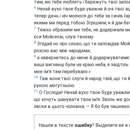
тим, які тебе люблять і бережуть твої запов
6
Нехай вухо твое буде уважне й очі твої ві
тепер день і ніч молюся до тебе за синів Ізра
якими ми перед тобою Згрішили; я й дім ба
7
Тяжко образили ми тебе, не додержали ми з
єси Мойсеєві, слузі твоему.
8
Згадай но про слово, що ти заповідав Мой
розсію вас між народами,
9
а навернетесь до мене й додержуватимете 
ваші вигнанці були на краю неба, я звідтіль 
мое ім'я там перебувало.»
10
Таж вони твої слуги й народ твій, що т
рукою могутньою.
11
О Господи! Нехай вухо твое буде уважлив
що хочуть шанувати твое ім'я. Зволь же до
ласки в цього чоловіка. — Я бо був чашнико
Нашли в тексте
ошибку
? Выделите её и