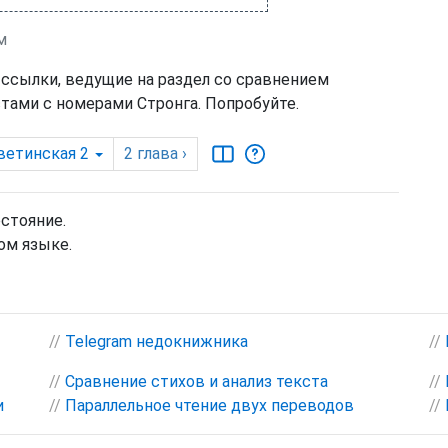
м
 ссылки, ведущие на раздел со сравнением
тами с номерами Стронга. Попробуйте.
ветинская 2
2
глава
›
остояние.
ом языке.
//
Telegram недокнижника
//
//
Сравнение стихов и анализ текста
//
и
//
Параллельное чтение двух переводов
//