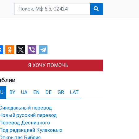
Я ХОЧУ ПОМОЧЬ
иблии
RU
BY
UA
EN
DE
GR
LAT
Синодальный перевод
Новый русский перевод
Перевод Десницкого
Под редакцией Кулаковых
Открытая Библия