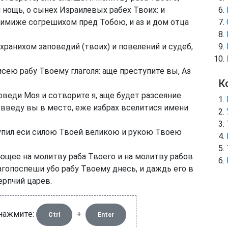
 нощь, о сынех Израилевых рабех Твоих: и
имиже согрешихом пред Тобою, и аз и дом отца
ранихом заповедий (твоих) и повелений и судеб,
сею рабу Твоему глаголя: аще преступите вы, Аз
К
оведи Моя и сотворите я, аще будет разсеяние
 введу вы в место, еже избрах вселитися имени
купил еси силою Твоей великою и рукою Твоею
ющее на молитву раба Твоего и на молитву рабов
агопоспеши убо рабу Твоему днесь, и даждь его в
ерпчий царев.
 нажмите:
+
Ctrl
Enter