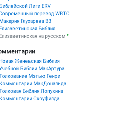
Библейской Лиги ERV
Cовременный перевод WBTC
Макария Глухарева ВЗ
Елизаветинская Библия
●
Елизаветинская на русском
омментарии
Новая Женевская Библия
Учебной Библии МакАртура
Толкование Мэтью Генри
Комментарии МакДональда
Толковая Библия Лопухина
Комментарии Скоуфилда