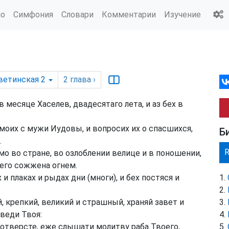
ио
Симфония
Словари
Комментарии
Изучение
ветинская 2
2
глава
›
 месяце Хаселев, двадесятаго лета, и аз бех в
 моих с мужи Иудовы, и вопросих их о спасшихся,
Б
.
о во стране, во озлоблении велице и в поношении,
 его сожжена огнем.
и плаках и рыдах дни (многи), и бех постяся и
, крепкий, великий и страшный, храняй завет и
веди Твоя:
отверсте, еже слышати молитву раба Твоего,