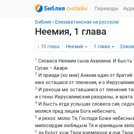
Библия
онлайн
Переводы
Ауд
Библия
›
Елизаветинская на русском
Неемия, 1 глава
‹ 10
глава
Неемия
1
глава
Елиза
1
Словеса Неемии сына Ахалиина. И бысть в
Сусан – Авире.
2
И прииде (ко мне) Ананиа един от братий
иже осташася от пленения, и о Иерусалиме
3
И рекоша ми: оставшиися от пленения там
и стены Иерусалимския разорены, и врата
4
И бысть егда услышах словеса сия, седох 
моляся пред лицем Бога небеснаго,
5
и рекох: молю Тя, Господи Боже небесный
милосердие любящым Тя и хранящым запо
6
да будут уши Твои внемлюще и очи Твои 