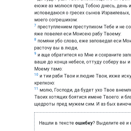
еюже аз молюся пред Тобою днесь, день и
исповедаюся о гресех сынов Израилевых, 
моего согрешихом:
7
преступлением преступихом Тебе и не сох
яже повелел еси Моисею рабу Твоему:
8
помяни убо слово, еже заповедал еси Мои
расточу вы в люди,
9
и аще обратитеся ко Мне и сохраните зап
ваше до конца небесе, оттуду соберу вы и
Моему тамо:
10
и тии раби Твои и людие Твои, ихже ис
крепкою:
11
молю, Господи, да будет ухо Твое внемл
Твоих хотящих боятися имене Твоего: и бл
щедроты пред мужем сим. И аз бых виноч
Нашли в тексте
ошибку
? Выделите её и