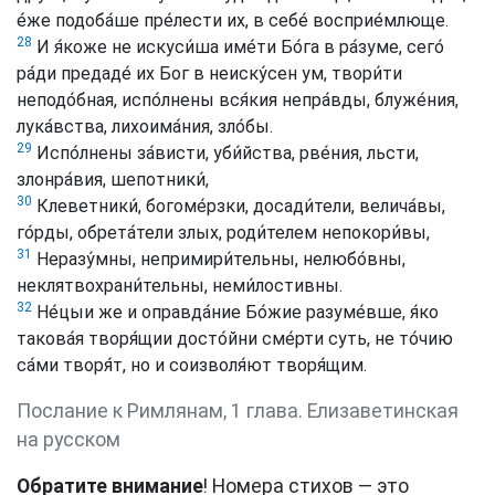
е́же подоба́ше пре́лести их, в себе́ восприе́млюще.
28
И я́коже не искуси́ша име́ти Бо́га в ра́зуме, сего́
ра́ди предаде́ их Бог в неиску́сен ум, твори́ти
неподо́бная, испо́лнены вся́кия непра́вды, блуже́ния,
лука́вства, лихоима́ния, зло́бы.
29
Испо́лнены за́висти, уби́йства, рве́ния, льсти,
злонра́вия, шепотники́,
30
Клеветники́, богоме́рзки, досади́тели, велича́вы,
го́рды, обрета́тели злых, роди́телем непокори́вы,
31
Неразу́мны, непримири́тельны, нелюбо́вны,
неклятвохрани́тельны, неми́лостивны.
32
Не́цыи же и оправда́ние Бо́жие разуме́вше, я́ко
такова́я творя́щии досто́йни сме́рти суть, не то́чию
са́ми творя́т, но и соизволя́ют творя́щим.
Послание к Римлянам, 1 глава. Елизаветинская
на русском
Обратите внимание
! Номера стихов — это