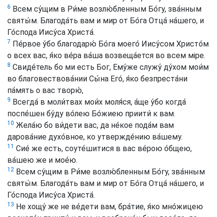
6
Всем су́щим в Ри́ме возлю́бленным Бо́гу, зва́нным
святы́м. Благода́ть вам и мир от Бо́га Отца́ на́шего, и
Го́спода Иису́са Христа́.
7
Пе́рвое у́бо благодарю́ Бо́га моего́ Иису́сом Христо́м
о всех вас, я́ко ве́ра ва́ша возвеща́ется во всем міре.
8
Свиде́тель бо ми есть Бог, Ему́же служу́ ду́хом мои́м
во благовествова́нии Сы́на Его́, я́ко безпреста́ни
па́мять о вас творю́,
9
Всегда́ в моли́твах мои́х моля́ся, а́ще у́бо когда́
поспе́шен бу́ду во́лею Бо́жиею приити́ к вам.
10
Жела́ю бо ви́дети вас, да не́кое пода́м вам
дарова́ние духо́вное, ко утвержде́нию ва́шему.
11
Сие́ же есть, соуте́шитися в вас ве́рою о́бщею,
ва́шею же и мое́ю.
12
Всем су́щим в Ри́ме возлю́бленным Бо́гу, зва́нным
святы́м. Благода́ть вам и мир от Бо́га Отца́ на́шего, и
Го́спода Иису́са Христа́.
13
Не хощу́ же не ве́дети вам, бра́тие, я́ко мно́жицею