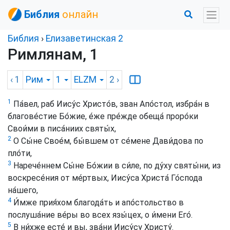
Библия
онлайн
Библия
›
Елизаветинская 2
Римлянам, 1
‹ 1
Рим
1
ELZM
2
›
1
Па́вел, раб Иису́с Христо́в, зван Апо́стол, избра́н в
благове́стие Бо́жие, е́же пре́жде обеща́ проро́ки
Свои́ми в писа́ниих святы́х,
2
О Сы́не Свое́м, бы́вшем от се́мене Дави́дова по
пло́ти,
3
Нарече́ннем Сы́не Бо́жии в си́ле, по ду́ху святы́ни, из
воскресе́ния от ме́ртвых, Иису́са Христа́ Го́спода
на́шего,
4
И́мже прия́хом благода́ть и апо́стольство в
послуша́ние ве́ры во всех язы́цех, о и́мени Его́.
5
В ни́хже есте́ и вы, зва́ни Иису́су Христу́.