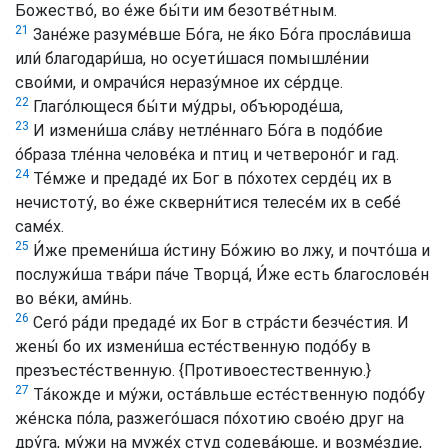
Божество́, во е́же бы́ти им безотве́тным.
21
Зане́же разуме́вше Бо́га, не я́ко Бо́га просла́виша
или́ благодари́ша, но осуети́шася помышле́нии
свои́ми, и омрачи́ся неразу́мное их се́рдце.
22
Глаго́лющеся бы́ти му́дры, объюроде́ша,
23
И измени́ша сла́ву нетле́ннаго Бо́га в подо́бие
о́браза тле́нна челове́ка и птиц и четвероно́г и гад.
24
Те́мже и предаде́ их Бог в по́хотех серде́ц их в
нечистоту́, во е́же скверни́тися телесе́м их в себе́
саме́х.
25
И́же премени́ша и́стину Бо́жию во лжу, и почто́ша и
послужи́ша тва́ри па́че Творца́, И́же есть благослове́н
во ве́ки, ами́нь.
26
Сего́ ра́ди предаде́ их Бог в стра́сти безче́стия. И
жены́ бо их измени́ша есте́ственную подо́бу в
презъесте́ственную.
{Противоестественную.}
27
Та́кожде и му́жи, оста́вльше есте́ственную подо́бу
же́нска по́ла, разжего́шася по́хотию свое́ю друг на
дру́га, му́жи на муже́х студ содева́юще, и возме́здие,