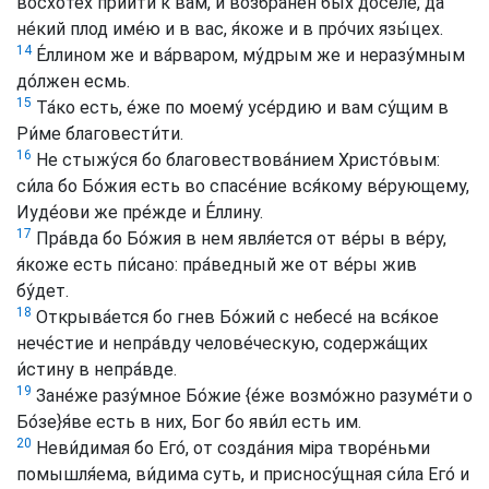
восхоте́х приити́ к вам, и возбране́н бых досе́ле, да
не́кий плод име́ю и в вас, я́коже и в про́чих язы́цех.
14
Е́ллином же и ва́рваром, му́дрым же и неразу́мным
до́лжен есмь.
15
Та́ко есть, е́же по моему́ усе́рдию и вам су́щим в
Ри́ме благовести́ти.
16
Не стыжу́ся бо благовествова́нием Христо́вым:
си́ла бо Бо́жия есть во спасе́ние вся́кому ве́рующему,
Иуде́ови же пре́жде и Е́ллину.
17
Пра́вда бо Бо́жия в нем явля́ется от ве́ры в ве́ру,
я́коже есть пи́сано: пра́ведный же от ве́ры жив
бу́дет.
18
Открыва́ется бо гнев Бо́жий с небесе́ на вся́кое
нече́стие и непра́вду челове́ческую, содержа́щих
и́стину в непра́вде.
19
Зане́же разу́мное Бо́жие
{е́же возмо́жно разуме́ти о
Бо́зе}
я́ве есть в них, Бог бо яви́л есть им.
20
Неви́димая бо Его́, от созда́ния міра творе́ньми
помышля́ема, ви́дима суть, и присносу́щная си́ла Его́ и