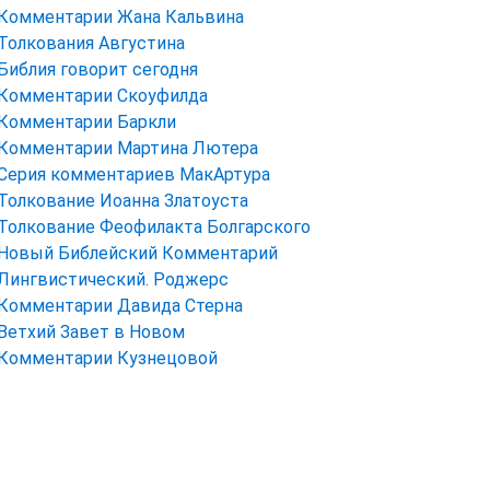
Комментарии Жана Кальвина
Толкования Августина
Библия говорит сегодня
Комментарии Скоуфилда
Комментарии Баркли
Комментарии Мартина Лютера
Серия комментариев МакАртура
Толкование Иоанна Златоуста
Толкование Феофилакта Болгарского
Новый Библейский Комментарий
Лингвистический. Роджерс
Комментарии Давида Стерна
Ветхий Завет в Новом
Комментарии Кузнецовой