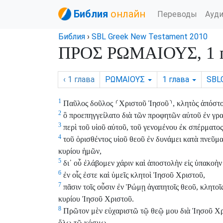
Библия
онлайн
Переводы
Ауд
Библия
›
SBL Greek New Testament 2010
ΠΡΟΣ ΡΩΜΑΙΟΥΣ, 1 г
‹ 1
глава
ΡΩΜΑΙΟΥΣ
1
глава
SBL
1
Παῦλος δοῦλος
⸂
Χριστοῦ Ἰησοῦ
⸃
, κλητὸς ἀπόστ
2
ὃ προεπηγγείλατο διὰ τῶν προφητῶν αὐτοῦ ἐν γραφ
3
περὶ τοῦ υἱοῦ αὐτοῦ, τοῦ γενομένου ἐκ σπέρματος
4
τοῦ ὁρισθέντος υἱοῦ θεοῦ ἐν δυνάμει κατὰ πνεῦμ
κυρίου ἡμῶν,
5
δι᾽ οὗ ἐλάβομεν χάριν καὶ ἀποστολὴν εἰς ὑπακοὴν 
6
ἐν οἷς ἐστε καὶ ὑμεῖς κλητοὶ Ἰησοῦ Χριστοῦ,
7
πᾶσιν τοῖς οὖσιν ἐν Ῥώμῃ ἀγαπητοῖς θεοῦ, κλητοῖς
κυρίου Ἰησοῦ Χριστοῦ.
8
Πρῶτον μὲν εὐχαριστῶ τῷ θεῷ μου διὰ Ἰησοῦ Χ
ὅλῳ τῷ κόσμῳ.