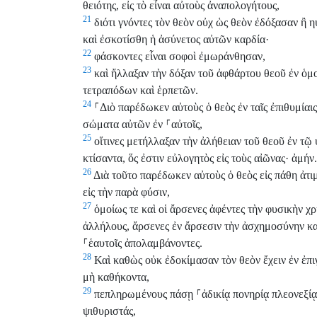
θειότης, εἰς τὸ εἶναι αὐτοὺς ἀναπολογήτους,
21
διότι γνόντες τὸν θεὸν οὐχ ὡς θεὸν ἐδόξασαν ἢ 
καὶ ἐσκοτίσθη ἡ ἀσύνετος αὐτῶν καρδία·
22
φάσκοντες εἶναι σοφοὶ ἐμωράνθησαν,
23
καὶ ἤλλαξαν τὴν δόξαν τοῦ ἀφθάρτου θεοῦ ἐν ὁμ
τετραπόδων καὶ ἑρπετῶν.
24
⸀
Διὸ παρέδωκεν αὐτοὺς ὁ θεὸς ἐν ταῖς ἐπιθυμίαι
σώματα αὐτῶν ἐν
⸀
αὐτοῖς,
25
οἵτινες μετήλλαξαν τὴν ἀλήθειαν τοῦ θεοῦ ἐν τῷ 
κτίσαντα, ὅς ἐστιν εὐλογητὸς εἰς τοὺς αἰῶνας· ἀμήν.
26
Διὰ τοῦτο παρέδωκεν αὐτοὺς ὁ θεὸς εἰς πάθη ἀτιμ
εἰς τὴν παρὰ φύσιν,
27
ὁμοίως τε καὶ οἱ ἄρσενες ἀφέντες τὴν φυσικὴν χρ
ἀλλήλους, ἄρσενες ἐν ἄρσεσιν τὴν ἀσχημοσύνην κατ
⸀
ἑαυτοῖς ἀπολαμβάνοντες.
28
Καὶ καθὼς οὐκ ἐδοκίμασαν τὸν θεὸν ἔχειν ἐν ἐπιγ
μὴ καθήκοντα,
29
πεπληρωμένους πάσῃ
⸀
ἀδικίᾳ πονηρίᾳ πλεονεξί
ψιθυριστάς,