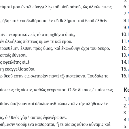
εύματί μου ἐν τῷ εὐαγγελίῳ τοῦ υἱοῦ αὐτοῦ, ὡς ἀδιαλείπτως
ς ἤδη ποτὲ εὐοδωθήσομαι ἐν τῷ θελήματι τοῦ θεοῦ ἐλθεῖν
μῖν πνευματικὸν εἰς τὸ στηριχθῆναι ὑμᾶς,
ἐν ἀλλήλοις πίστεως ὑμῶν τε καὶ ἐμοῦ.
 προεθέμην ἐλθεῖν πρὸς ὑμᾶς, καὶ ἐκωλύθην ἄχρι τοῦ δεῦρο,
οιποῖς ἔθνεσιν.
 ὀφειλέτης εἰμί·
μῃ εὐαγγελίσασθαι.
ρ θεοῦ ἐστιν εἰς σωτηρίαν παντὶ τῷ πιστεύοντι, Ἰουδαίῳ τε
К
στεως εἰς πίστιν, καθὼς γέγραπται· Ὁ δὲ δίκαιος ἐκ πίστεως
ᾶσαν ἀσέβειαν καὶ ἀδικίαν ἀνθρώπων τῶν τὴν ἀλήθειαν ἐν
ῖς, ὁ
⸂
θεὸς γὰρ
⸃
αὐτοῖς ἐφανέρωσεν.
ιήμασιν νοούμενα καθορᾶται, ἥ τε ἀΐδιος αὐτοῦ δύναμις καὶ