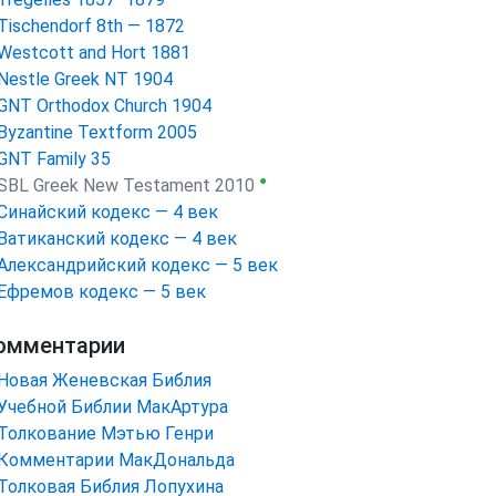
Tischendorf 8th — 1872
Westcott and Hort 1881
Nestle Greek NT 1904
GNT Orthodox Church 1904
Byzantine Textform 2005
GNT Family 35
●
SBL Greek New Testament 2010
Синайский кодекс — 4 век
Ватиканский кодекс — 4 век
Александрийский кодекс — 5 век
Ефремов кодекс — 5 век
омментарии
Новая Женевская Библия
Учебной Библии МакАртура
Толкование Мэтью Генри
Комментарии МакДональда
Толковая Библия Лопухина