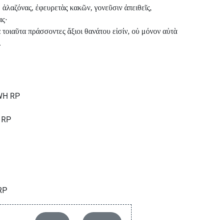
 ἀλαζόνας, ἐφευρετὰς κακῶν, γονεῦσιν ἀπειθεῖς,
ας·
τὰ τοιαῦτα πράσσοντες ἄξιοι θανάτου εἰσίν, οὐ μόνον αὐτὰ
.
 WH RP
 RP
RP