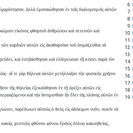
ηὐχαρίστησαν, ἀλλὰ ἐματαιώθησαν ἐν τοῖς διαλογισμοῖς αὐτῶν
οιώματι εἰκόνος φθαρτοῦ ἀνθρώπου καὶ πετεινῶν καὶ
ς τῶν καρδιῶν αὐτῶν εἰς ἀκαθαρσίαν τοῦ ἀτιμάζεσθαι τὰ
ψεύδει, καὶ ἐσεβάσθησαν καὶ ἐλάτρευσαν τῇ κτίσει παρὰ τὸν
ίας· αἵ τε γὰρ θήλειαι αὐτῶν μετήλλαξαν τὴν φυσικὴν χρῆσιν
ῆσιν τῆς θηλείας ἐξεκαύθησαν ἐν τῇ ὀρέξει αὐτῶν εἰς
εργαζόμενοι καὶ τὴν ἀντιμισθίαν ἣν ἔδει τῆς πλάνης αὐτῶν ἐν
νώσει, παρέδωκεν αὐτοὺς ὁ θεὸς εἰς ἀδόκιμον νοῦν, ποιεῖν τὰ
ᾳ κακίᾳ, μεστοὺς φθόνου φόνου ἔριδος δόλου κακοηθείας,