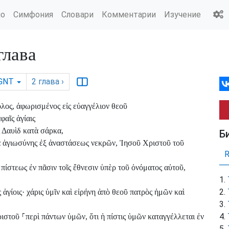
ио
Симфония
Словари
Комментарии
Изучение
лава
GNT
2
глава
›
ολος, ἀφωρισμένος εἰς εὐαγγέλιον θεοῦ
αῖς ἁγίαις
 Δαυὶδ κατὰ σάρκα,
Б
α ἁγιωσύνης ἐξ ἀναστάσεως νεκρῶν, Ἰησοῦ Χριστοῦ τοῦ
πίστεως ἐν πᾶσιν τοῖς ἔθνεσιν ὑπὲρ τοῦ ὀνόματος αὐτοῦ,
 ἁγίοις· χάρις ὑμῖν καὶ εἰρήνη ἀπὸ θεοῦ πατρὸς ἡμῶν καὶ
ριστοῦ
⸀
περὶ πάντων ὑμῶν, ὅτι ἡ πίστις ὑμῶν καταγγέλλεται ἐν