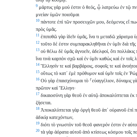
9
μάρτυς γάρ μού ἐστιν ὁ θεός, ᾧ λατρεύω ἐν τῷ πν
μνείαν ὑμῶν ποιοῦμαι
10
πάντοτε ἐπὶ τῶν προσευχῶν μου, δεόμενος εἴ πω
πρὸς ὑμᾶς.
11
ἐπιποθῶ γὰρ ἰδεῖν ὑμᾶς, ἵνα τι μεταδῶ χάρισμα ὑ
12
τοῦτο δέ ἐστιν συμπαρακληθῆναι ἐν ὑμῖν διὰ τῆς 
13
οὐ θέλω δὲ ὑμᾶς ἀγνοεῖν, ἀδελφοί, ὅτι πολλάκις
ἵνα τινὰ καρπὸν σχῶ καὶ ἐν ὑμῖν καθὼς καὶ ἐν τοῖς λ
14
Ἕλλησίν τε καὶ βαρβάροις, σοφοῖς τε καὶ ἀνοήτοις
15
οὕτως τὸ κατ᾽ ἐμὲ πρόθυμον καὶ ὑμῖν τοῖς ἐν Ῥώ
16
Οὐ γὰρ ἐπαισχύνομαι τὸ
⸀
εὐαγγέλιον, δύναμις γὰ
πρῶτον καὶ Ἕλληνι·
17
δικαιοσύνη γὰρ θεοῦ ἐν αὐτῷ ἀποκαλύπτεται ἐκ πί
ζήσεται.
18
Ἀποκαλύπτεται γὰρ ὀργὴ θεοῦ ἀπ᾽ οὐρανοῦ ἐπὶ π
ἀδικίᾳ κατεχόντων,
19
διότι τὸ γνωστὸν τοῦ θεοῦ φανερόν ἐστιν ἐν αὐτο
20
τὰ γὰρ ἀόρατα αὐτοῦ ἀπὸ κτίσεως κόσμου τοῖς πο