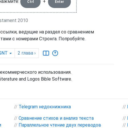
 нажмите:
+
Ctrl
Enter
stament 2010
 ссылки, ведущие на раздел со сравнением
тами с номерами Стронга. Попробуйте.
GNT
2
глава
›
некоммерческого использования.
Literature and Logos Bible Software.
//
Telegram недокнижника
//
//
Сравнение стихов и анализ текста
//
и
//
Параллельное чтение двух переводов
//