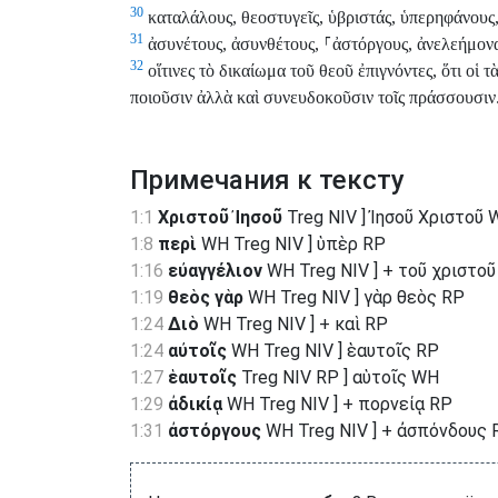
30
καταλάλους, θεοστυγεῖς, ὑβριστάς, ὑπερηφάνους,
31
ἀσυνέτους, ἀσυνθέτους,
⸀
ἀστόργους, ἀνελεήμον
32
οἵτινες τὸ δικαίωμα τοῦ θεοῦ ἐπιγνόντες, ὅτι οἱ 
ποιοῦσιν ἀλλὰ καὶ συνευδοκοῦσιν τοῖς πράσσουσιν
Примечания к тексту
1:1
Χριστοῦ Ἰησοῦ
Treg NIV ] Ἰησοῦ Χριστοῦ
1:8
περὶ
WH Treg NIV ] ὑπὲρ RP
1:16
εὐαγγέλιον
WH Treg NIV ] + τοῦ χριστοῦ
1:19
θεὸς γὰρ
WH Treg NIV ] γὰρ θεὸς RP
1:24
Διὸ
WH Treg NIV ] + καὶ RP
1:24
αὐτοῖς
WH Treg NIV ] ἑαυτοῖς RP
1:27
ἑαυτοῖς
Treg NIV RP ] αὑτοῖς WH
1:29
ἀδικίᾳ
WH Treg NIV ] + πορνείᾳ RP
1:31
ἀστόργους
WH Treg NIV ] + ἀσπόνδους 