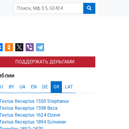
ПОДДЕРЖАТЬ ДЕНЬГАМИ
иблии
RU
BY
UA
EN
DE
GR
LAT
Textus Receptus 1550 Stephanus
Textus Receptus 1598 Beza
Textus Receptus 1624 Elzevir
Textus Receptus 1894 Scrivener
Tregelles 1857−1879