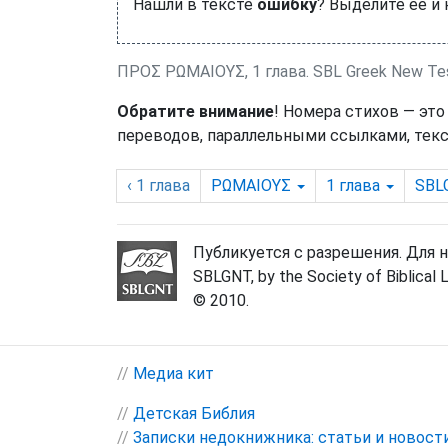
Нашли в тексте
ошибку
? Выделите её и
ΠΡΟΣ ΡΩΜΑΙΟΥΣ, 1 глава. SBL Greek New Te
Обратите внимание
! Номера стихов — это
переводов, параллельными ссылками, текс
‹ 1
глава
ΡΩΜΑΙΟΥΣ
1
глава
SBL
Публикуется с разрешения. Для 
SBLGNT, by the Society of Biblical 
© 2010.
//
Медиа кит
//
Детская Библия
//
Записки недокнижника: статьи и новост