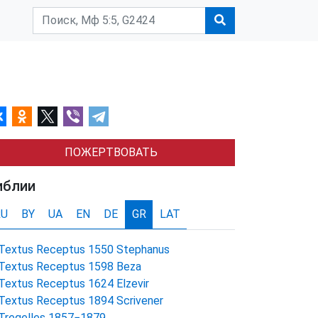
ПОЖЕРТВОВАТЬ
иблии
RU
BY
UA
EN
DE
GR
LAT
Textus Receptus 1550 Stephanus
Textus Receptus 1598 Beza
Textus Receptus 1624 Elzevir
Textus Receptus 1894 Scrivener
Tregelles 1857−1879