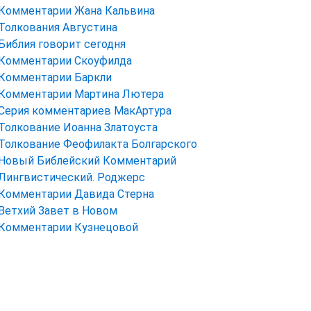
Комментарии Жана Кальвина
Толкования Августина
Библия говорит сегодня
Комментарии Скоуфилда
Комментарии Баркли
Комментарии Мартина Лютера
Серия комментариев МакАртура
Толкование Иоанна Златоуста
Толкование Феофилакта Болгарского
Новый Библейский Комментарий
Лингвистический. Роджерс
Комментарии Давида Стерна
Ветхий Завет в Новом
Комментарии Кузнецовой