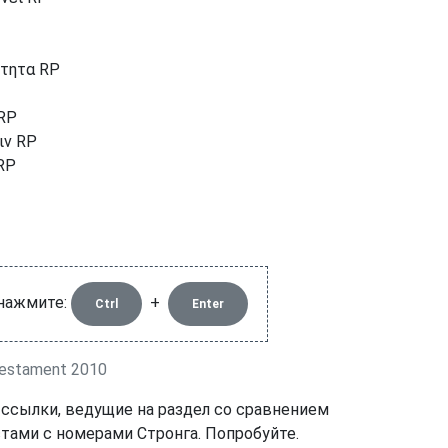
ότητα RP
 RP
ιν RP
 RP
 нажмите:
+
Ctrl
Enter
estament 2010
 ссылки, ведущие на раздел со сравнением
тами с номерами Стронга. Попробуйте.