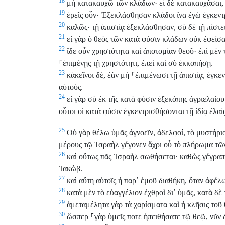
18
μὴ κατακαυχῶ τῶν κλάδων· εἰ δὲ κατακαυχᾶσαι, ο
19
ἐρεῖς οὖν· Ἐξεκλάσθησαν κλάδοι ἵνα ἐγὼ ἐγκεντ
20
καλῶς· τῇ ἀπιστίᾳ ἐξεκλάσθησαν, σὺ δὲ τῇ πίστε
21
εἰ γὰρ ὁ θεὸς τῶν κατὰ φύσιν κλάδων οὐκ ἐφείσ
22
ἴδε οὖν χρηστότητα καὶ ἀποτομίαν θεοῦ· ἐπὶ μὲν
⸀
ἐπιμένῃς τῇ χρηστότητι, ἐπεὶ καὶ σὺ ἐκκοπήσῃ.
23
κἀκεῖνοι δέ, ἐὰν μὴ
⸀
ἐπιμένωσι τῇ ἀπιστίᾳ, ἐγκε
αὐτούς.
24
εἰ γὰρ σὺ ἐκ τῆς κατὰ φύσιν ἐξεκόπης ἀγριελαίο
οὗτοι οἱ κατὰ φύσιν ἐγκεντρισθήσονται τῇ ἰδίᾳ ἐλαί
25
Οὐ γὰρ θέλω ὑμᾶς ἀγνοεῖν, ἀδελφοί, τὸ μυστήριο
μέρους τῷ Ἰσραὴλ γέγονεν ἄχρι οὗ τὸ πλήρωμα τῶ
26
καὶ οὕτως πᾶς Ἰσραὴλ σωθήσεται· καθὼς γέγραπ
Ἰακώβ.
27
καὶ αὕτη αὐτοῖς ἡ παρ᾽ ἐμοῦ διαθήκη, ὅταν ἀφέλ
28
κατὰ μὲν τὸ εὐαγγέλιον ἐχθροὶ δι᾽ ὑμᾶς, κατὰ δὲ
29
ἀμεταμέλητα γὰρ τὰ χαρίσματα καὶ ἡ κλῆσις τοῦ 
30
ὥσπερ
⸀
γὰρ ὑμεῖς ποτε ἠπειθήσατε τῷ θεῷ, νῦν 