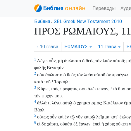
Библия
онлайн
Переводы
Ауд
Библия
›
SBL Greek New Testament 2010
ΠΡΟΣ ΡΩΜΑΙΟΥΣ, 11 
‹ 10
глава
ΡΩΜΑΙΟΥΣ
11
глава
S
1
Λέγω οὖν, μὴ ἀπώσατο ὁ θεὸς τὸν λαὸν αὐτοῦ; μὴ 
φυλῆς Βενιαμίν.
2
οὐκ ἀπώσατο ὁ θεὸς τὸν λαὸν αὐτοῦ ὃν προέγνω. ἢ
κατὰ τοῦ
⸀
Ἰσραήλ;
3
Κύριε, τοὺς προφήτας σου ἀπέκτειναν,
⸀
τὰ θυσια
τὴν ψυχήν μου.
4
ἀλλὰ τί λέγει αὐτῷ ὁ χρηματισμός; Κατέλιπον ἐμα
Βάαλ.
5
οὕτως οὖν καὶ ἐν τῷ νῦν καιρῷ λεῖμμα κατ᾽ ἐκλογ
6
εἰ δὲ χάριτι, οὐκέτι ἐξ ἔργων, ἐπεὶ ἡ χάρις οὐκέτι 