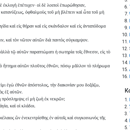
 δὲ ἐκλογὴ ἐπέτυχεν· οἱ δὲ λοιποὶ ἐπωρώθησαν,
 κατανύξεως, ὀφθαλμοὺς τοῦ μὴ βλέπειν καὶ ὦτα τοῦ μὴ
γίδα καὶ εἰς θήραν καὶ εἰς σκάνδαλον καὶ εἰς ἀνταπόδομα
ν, καὶ τὸν νῶτον αὐτῶν διὰ παντὸς σύγκαμψον.
ἀλλὰ τῷ αὐτῶν παραπτώματι ἡ σωτηρία τοῖς ἔθνεσιν, εἰς τὸ
τὸ ἥττημα αὐτῶν πλοῦτος ἐθνῶν, πόσῳ μᾶλλον τὸ πλήρωμα
εἰμι ἐγὼ ἐθνῶν ἀπόστολος, τὴν διακονίαν μου δοξάζω,
К
ὰς ἐξ αὐτῶν.
ἡ πρόσλημψις εἰ μὴ ζωὴ ἐκ νεκρῶν;
ἁγία, καὶ οἱ κλάδοι.
ιέλαιος ὢν ἐνεκεντρίσθης ἐν αὐτοῖς καὶ συγκοινωνὸς τῆς