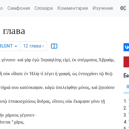
ио
Симфония
Словари
Комментарии
Изучение
глава
BLGNT
12
глава
›
γένοιτο· καὶ γὰρ ἐγὼ Ἰσραηλίτης εἰμί, ἐκ σπέρματος Ἀβραάμ,
 οὐκ οἴδατε ἐν Ἠλίᾳ τί λέγει ἡ γραφή, ὡς ἐντυγχάνει τῷ θεῷ
Б
στήριά σου κατέσκαψαν, κἀγὼ ὑπελείφθην μόνος, καὶ ζητοῦσιν
υτῷ ἑπτακισχιλίους ἄνδρας, οἵτινες οὐκ ἔκαμψαν γόνυ τῇ
ὴν χάριτος γέγονεν·
γίνεται
⸀
χάρις.