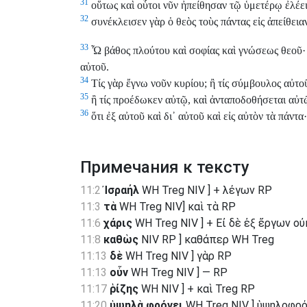
31
οὕτως καὶ οὗτοι νῦν ἠπείθησαν τῷ ὑμετέρῳ ἐλέει
32
συνέκλεισεν γὰρ ὁ θεὸς τοὺς πάντας εἰς ἀπείθεια
33
Ὦ βάθος πλούτου καὶ σοφίας καὶ γνώσεως θεοῦ· ὡ
αὐτοῦ.
34
Τίς γὰρ ἔγνω νοῦν κυρίου; ἢ τίς σύμβουλος αὐτοῦ
35
ἢ τίς προέδωκεν αὐτῷ, καὶ ἀνταποδοθήσεται αὐτ
36
ὅτι ἐξ αὐτοῦ καὶ δι᾽ αὐτοῦ καὶ εἰς αὐτὸν τὰ πάντα
Примечания к тексту
11:2
Ἰσραήλ
WH Treg NIV ] + λέγων RP
11:3
τὰ
WH Treg NIV] καὶ τὰ RP
11:6
χάρις
WH Treg NIV ] + Εἰ δὲ ἐξ ἔργων οὐ
11:8
καθὼς
NIV RP ] καθάπερ WH Treg
11:13
δὲ
WH Treg NIV ] γὰρ RP
11:13
οὖν
WH Treg NIV ] — RP
11:17
ῥίζης
WH NIV ] + καὶ Treg RP
11:20
ὑψηλὰ φρόνει
WH Treg NIV ] ὑψηλοφρό