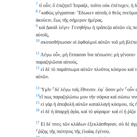
7
τί οὖν; ὃ ἐπιζητεῖ Ἰσραήλ, τοῦτο οὐκ ἐπέτυχεν, ἡ
8
⸀
καθὼς γέγραπται· Ἔδωκεν αὐτοῖς ὁ θεὸς πνεῦμα
ἀκούειν, ἕως τῆς σήμερον ἡμέρας.
9
καὶ Δαυὶδ λέγει· Γενηθήτω ἡ τράπεζα αὐτῶν εἰς πα
αὐτοῖς,
10
σκοτισθήτωσαν οἱ ὀφθαλμοὶ αὐτῶν τοῦ μὴ βλέπει
11
Λέγω οὖν, μὴ ἔπταισαν ἵνα πέσωσιν; μὴ γένοιτο· 
παραζηλῶσαι αὐτούς.
12
εἰ δὲ τὸ παράπτωμα αὐτῶν πλοῦτος κόσμου καὶ 
αὐτῶν.
13
Ὑμῖν
⸀
δὲ λέγω τοῖς ἔθνεσιν. ἐφ᾽ ὅσον μὲν
⸀
οὖν 
14
εἴ πως παραζηλώσω μου τὴν σάρκα καὶ σώσω τιν
15
εἰ γὰρ ἡ ἀποβολὴ αὐτῶν καταλλαγὴ κόσμου, τίς 
16
εἰ δὲ ἡ ἀπαρχὴ ἁγία, καὶ τὸ φύραμα· καὶ εἰ ἡ ῥίζα 
17
Εἰ δέ τινες τῶν κλάδων ἐξεκλάσθησαν, σὺ δὲ ἀγρ
⸀
ῥίζης τῆς πιότητος τῆς ἐλαίας ἐγένου,