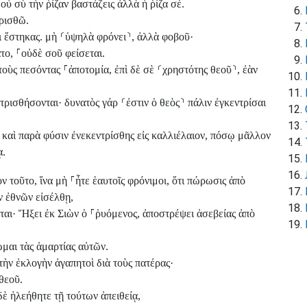
ὐ σὺ τὴν ῥίζαν βαστάζεις ἀλλὰ ἡ ῥίζα σέ.
ρισθῶ.
ι ἕστηκας. μὴ
⸂
ὑψηλὰ φρόνει
⸃
, ἀλλὰ φοβοῦ·
ατο,
⸀
οὐδὲ σοῦ φείσεται.
 τοὺς πεσόντας
⸀
ἀποτομία, ἐπὶ δὲ σὲ
⸂
χρηστότης θεοῦ
⸃
, ἐὰν
ντρισθήσονται· δυνατὸς γάρ
⸂
ἐστιν ὁ θεὸς
⸃
πάλιν ἐγκεντρίσαι
υ καὶ παρὰ φύσιν ἐνεκεντρίσθης εἰς καλλιέλαιον, πόσῳ μᾶλλον
ᾳ.
ν τοῦτο, ἵνα μὴ
⸀
ἦτε ἑαυτοῖς φρόνιμοι, ὅτι πώρωσις ἀπὸ
ν ἐθνῶν εἰσέλθῃ,
ται· Ἥξει ἐκ Σιὼν ὁ
⸀
ῥυόμενος, ἀποστρέψει ἀσεβείας ἀπὸ
ωμαι τὰς ἁμαρτίας αὐτῶν.
 τὴν ἐκλογὴν ἀγαπητοὶ διὰ τοὺς πατέρας·
θεοῦ.
δὲ ἠλεήθητε τῇ τούτων ἀπειθείᾳ,