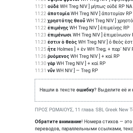
11:21
οὐδὲ
WH Treg NIV ] μήπως οὐδέ RP NA
11:22
ἀποτομία
WH Treg NIV ] ἀποτομίαν RP
11:22
χρηστότης θεοῦ
WH Treg NIV ] χρηστ
11:22
ἐπιμένῃς
WH Treg NIV ] ἐπιμείνῃς RP
11:23
ἐπιμένωσι
WH Treg NIV ] ἐπιμείνωσιν
11:23
ἐστιν ὁ θεὸς
WH Treg NIV ] ὁ θεὸς ἐστ
11:25
ἦτε
Holmes ] + ἐν WH Treg; + παρ᾽ NIV
11:26
ῥυόμενος
WH Treg NIV ] + καὶ RP
11:30
γὰρ
WH Treg NIV ] + καὶ RP
11:31
νῦν
WH NIV ] — Treg RP
Нашли в тексте
ошибку
? Выделите её и
ΠΡΟΣ ΡΩΜΑΙΟΥΣ, 11 глава. SBL Greek New T
Обратите внимание
! Номера стихов — это
переводов, параллельными ссылками, текс