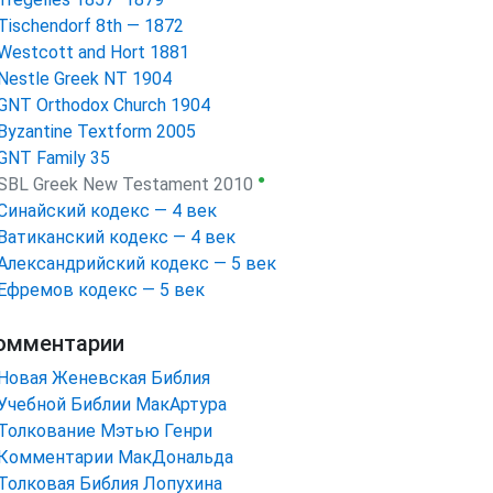
Tischendorf 8th — 1872
Westcott and Hort 1881
Nestle Greek NT 1904
GNT Orthodox Church 1904
Byzantine Textform 2005
GNT Family 35
●
SBL Greek New Testament 2010
Синайский кодекс — 4 век
Ватиканский кодекс — 4 век
Александрийский кодекс — 5 век
Ефремов кодекс — 5 век
омментарии
Новая Женевская Библия
Учебной Библии МакАртура
Толкование Мэтью Генри
Комментарии МакДональда
Толковая Библия Лопухина