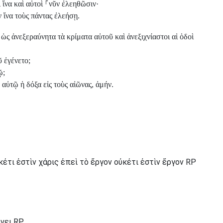
 ἵνα καὶ αὐτοὶ
⸀
νῦν ἐλεηθῶσιν·
ν ἵνα τοὺς πάντας ἐλεήσῃ.
ς ἀνεξεραύνητα τὰ κρίματα αὐτοῦ καὶ ἀνεξιχνίαστοι αἱ ὁδοὶ
 ἐγένετο;
ῷ;
· αὐτῷ ἡ δόξα εἰς τοὺς αἰῶνας, ἀμήν.
κέτι ἐστὶν χάρις ἐπεὶ τὸ ἔργον οὐκέτι ἐστὶν ἔργον RP
νει RP