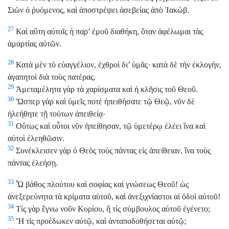
Σιὼν ὁ ῥυόμενος, καὶ ἀποστρέψει ἀσεβείας ἀπὸ Ἰακώβ.
27
Καὶ αὕτη αὐτοῖς ἡ παρ’ ἐμοῦ διαθήκη, ὅταν ἀφέλωμαι τὰς
ἁμαρτίας αὐτῶν.
28
Κατὰ μὲν τὸ εὐαγγέλιον, ἐχθροὶ δι’ ὑμᾶς· κατὰ δὲ τὴν ἐκλογὴν,
ἀγαπητοὶ διὰ τοὺς πατέρας.
29
Ἀμεταμέλητα γὰρ τὰ χαρίσματα καὶ ἡ κλῆσις τοῦ Θεοῦ.
30
Ὥσπερ γὰρ καὶ ὑμεῖς ποτὲ ἠπειθήσατε τῷ Θεῷ, νῦν δὲ
ἠλεήθητε τῇ τούτων ἀπειθείᾳ·
31
Οὕτως καὶ οὗτοι νῦν ἠπείθησαν, τῷ ὑμετέρῳ ἐλέει ἵνα καὶ
αὐτοὶ ἐλεηθῶσιν.
32
Συνέκλεισεν γὰρ ὁ Θεὸς τοὺς πάντας εἰς ἀπείθειαν, ἵνα τοὺς
πάντας ἐλεήσῃ.
33
Ὦ βάθος πλούτου καὶ σοφίας καὶ γνώσεως Θεοῦ! ὡς
ἀνεξερεύνητα τὰ κρίματα αὐτοῦ, καὶ ἀνεξιχνίαστοι αἱ ὁδοὶ αὐτοῦ!
34
Τίς γὰρ ἔγνω νοῦν Κυρίου, ἢ τίς σύμβουλος αὐτοῦ ἐγένετο;
35
Ἢ τίς προέδωκεν αὐτῷ, καὶ ἀνταποδοθήσεται αὐτῷ;