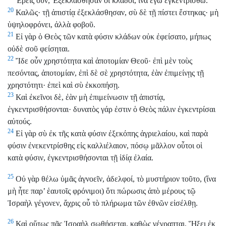
Ἐρεῖς οὖν, Ἐξεκλάσθησαν οἱ κλάδοι, ἵνα ἐγὼ ἐγκεντρισθῶ.
20
Καλῶς· τῇ ἀπιστίᾳ ἐξεκλάσθησαν, σὺ δὲ τῇ πίστει ἕστηκας· μὴ
ὑψηλοφρόνει, ἀλλὰ φοβοῦ.
21
Εἰ γὰρ ὁ Θεὸς τῶν κατὰ φύσιν κλάδων οὐκ ἐφείσατο, μήπως
οὐδὲ σοῦ φείσηται.
22
Ἴδε οὖν χρηστότητα καὶ ἀποτομίαν Θεοῦ· ἐπὶ μὲν τοὺς
πεσόντας, ἀποτομίαν, ἐπὶ δὲ σὲ χρηστότητα, ἐὰν ἐπιμείνῃς τῇ
χρηστότητι· ἐπεὶ καὶ σὺ ἐκκοπήσῃ.
23
Καὶ ἐκεῖνοι δὲ, ἐὰν μὴ ἐπιμείνωσιν τῇ ἀπιστίᾳ,
ἐγκεντρισθήσονται· δυνατὸς γάρ ἐστιν ὁ Θεὸς πάλιν ἐγκεντρίσαι
αὐτούς.
24
Εἰ γὰρ σὺ ἐκ τῆς κατὰ φύσιν ἐξεκόπης ἀγριελαίου, καὶ παρὰ
φύσιν ἐνεκεντρίσθης εἰς καλλιέλαιον, πόσῳ μᾶλλον οὗτοι οἱ
κατὰ φύσιν, ἐγκεντρισθήσονται τῇ ἰδίᾳ ἐλαία.
25
Οὐ γὰρ θέλω ὑμᾶς ἀγνοεῖν, ἀδελφοί, τὸ μυστήριον τοῦτο, (ἵνα
μὴ ἦτε παρ’ ἑαυτοῖς φρόνιμοι) ὅτι πώρωσις ἀπὸ μέρους τῷ
Ἰσραὴλ γέγονεν, ἄχρις οὗ τὸ πλήρωμα τῶν ἐθνῶν εἰσέλθῃ.
26
Καὶ οὕτως πᾶς Ἰσραὴλ σωθήσεται, καθὼς γέγραπται, Ἥξει ἐκ