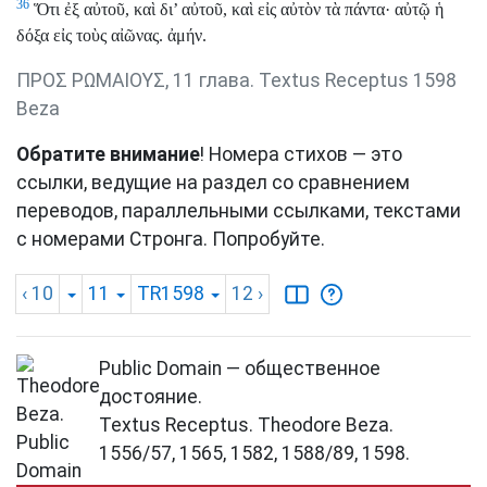
36
Ὅτι ἐξ αὐτοῦ, καὶ δι’ αὐτοῦ, καὶ εἰς αὐτὸν τὰ πάντα· αὐτῷ ἡ
δόξα εἰς τοὺς αἰῶνας. ἀμήν.
ΠΡΟΣ ΡΩΜΑΙΟΥΣ, 11 глава. Textus Receptus 1598
Beza
Обратите внимание
! Номера стихов — это
ссылки, ведущие на раздел со сравнением
переводов, параллельными ссылками, текстами
с номерами Стронга. Попробуйте.
‹ 10
11
TR1598
12
›
Public Domain — общественное
достояние.
Textus Receptus. Theodore Beza.
1556/57, 1565, 1582, 1588/89, 1598.