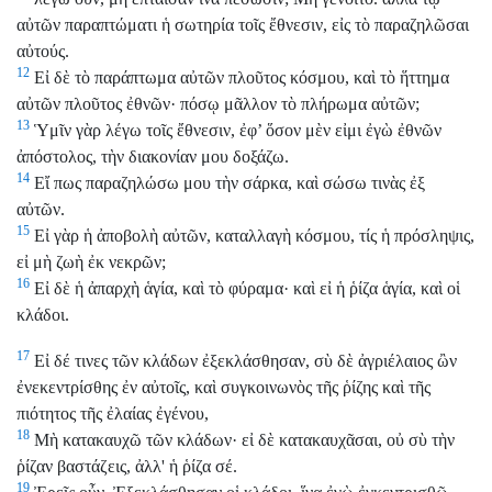
αὐτῶν παραπτώματι ἡ σωτηρία τοῖς ἔθνεσιν, εἰς τὸ παραζηλῶσαι
αὐτούς.
12
Εἰ δὲ τὸ παράπτωμα αὐτῶν πλοῦτος κόσμου, καὶ τὸ ἥττημα
αὐτῶν πλοῦτος ἐθνῶν· πόσῳ μᾶλλον τὸ πλήρωμα αὐτῶν;
13
Ὑμῖν γὰρ λέγω τοῖς ἔθνεσιν, ἐφ’ ὅσον μὲν εἰμι ἐγὼ ἐθνῶν
ἀπόστολος, τὴν διακονίαν μου δοξάζω.
14
Εἴ πως παραζηλώσω μου τὴν σάρκα, καὶ σώσω τινὰς ἐξ
αὐτῶν.
15
Εἰ γὰρ ἡ ἀποβολὴ αὐτῶν, καταλλαγὴ κόσμου, τίς ἡ πρόσληψις,
εἰ μὴ ζωὴ ἐκ νεκρῶν;
16
Εἰ δὲ ἡ ἀπαρχὴ ἁγία, καὶ τὸ φύραμα· καὶ εἰ ἡ ῥίζα ἁγία, καὶ οἱ
κλάδοι.
17
Εἰ δέ τινες τῶν κλάδων ἐξεκλάσθησαν, σὺ δὲ ἀγριέλαιος ὢν
ἐνεκεντρίσθης ἐν αὐτοῖς, καὶ συγκοινωνὸς τῆς ῥίζης καὶ τῆς
πιότητος τῆς ἐλαίας ἐγένου,
18
Μὴ κατακαυχῶ τῶν κλάδων· εἰ δὲ κατακαυχᾶσαι, οὐ σὺ τὴν
ῥίζαν βαστάζεις, ἀλλ' ἡ ῥίζα σέ.
19