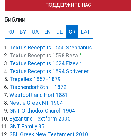
ПОДДЕРЖИТЕ НАС
Библии
RU
BY
UA
EN
DE
GR
LAT
Textus Receptus 1550 Stephanus
●
Textus Receptus 1598 Beza
Textus Receptus 1624 Elzevir
Textus Receptus 1894 Scrivener
Tregelles 1857−1879
Tischendorf 8th — 1872
Westcott and Hort 1881
Nestle Greek NT 1904
GNT Orthodox Church 1904
Byzantine Textform 2005
GNT Family 35
SBL Greek New Testament 2010