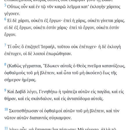
5
Οὕτως οὖν καὶ ἐν τῷ νῦν καιρῶ λεῖμμα κατ’ ἐκλογὴν χάριτος
γέγονεν.
6
Εἰ δὲ χάριτι, οὐκέτι ἐξ ἔργων· ἐπεὶ ἡ χάρις, οὐκέτι γίνεται χάρις.
εἰ δὲ ἐξ ἔργων, οὐκέτι ἐστὶν χάρις· ἐπεὶ τὸ ἔργον, οὐκέτι ἐστὶν
ἔργον.
7
Τί οὖν; ὃ ἐπιζητεῖ Ἰσραήλ, τοῦτου οὐκ ἐπέτυχεν· ἡ δὲ ἐκλογὴ
ἐπέτυχεν, οἱ δὲ λοιποὶ ἐπωρώθησαν.
8
(Καθὼς γέγραπται, Ἔδωκεν αὐτοῖς ὁ Θεὸς πνεῦμα κατανύξεως,
ὀφθαλμοὺς τοῦ μὴ βλέπειν, καὶ ὦτα τοῦ μὴ ἀκούειν) ἕως τῆς
σήμερον ἡμέρας.
9
Καὶ Δαβὶδ λέγει, Γενηθήτω ἡ τράπεζα αὐτῶν εἰς παγίδα, καὶ εἰς
θήραν, καὶ εἰς σκάνδαλον, καὶ εἰς ἀνταπόδομα αὐτοῖς.
10
Σκοτισθήτωσαν οἱ ὀφθαλμοὶ αὐτῶν τοῦ μὴ βλέπειν, καὶ τὸν
νῶτον αὐτῶν διαπαντός σύγκαμψον.
11
λέγω οὖν, μὴ ἔπταισαν ἵνα πέσωσιν; Μὴ γένοιτο. ἀλλὰ τῷ