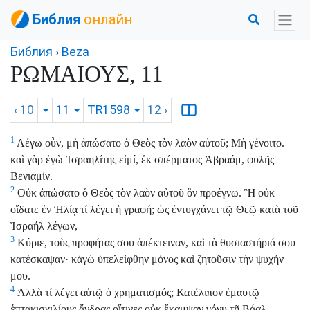
Библия
онлайн
Библия
›
Beza
ΡΩΜΑΙΟΥΣ, 11
‹ 10
11
TR1598
12
›
1
Λέγω οὖν, μὴ ἀπώσατο ὁ Θεὸς τὸν λαὸν αὐτοῦ; Μὴ γένοιτο.
καὶ γὰρ ἐγὼ Ἰσραηλίτης εἰμί, ἐκ σπέρματος Ἀβραάμ, φυλῆς
Βενιαμίν.
2
Οὐκ ἀπώσατο ὁ Θεὸς τὸν λαὸν αὐτοῦ ὃν προέγνω. Ἢ οὐκ
οἴδατε ἐν Ἠλίᾳ τί λέγει ἡ γραφή; ὡς ἐντυγχάνει τῷ Θεῷ κατὰ τοῦ
Ἰσραήλ λέγων,
3
Κύριε, τοὺς προφήτας σου ἀπέκτειναν, καὶ τὰ θυσιαστήριά σου
κατέσκαψαν· κἀγὼ ὑπελείφθην μόνος καὶ ζητοῦσιν τὴν ψυχήν
μου.
4
Ἀλλὰ τί λέγει αὐτῷ ὁ χρηματισμός; Κατέλιπον ἐμαυτῷ
ἑπτακισχιλίους ἄνδρας οἵτινες οὐκ ἔκαμψαν γόνυ τῇ Βάαλ.