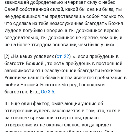
зависящей добродетелью и черпает силу с небес.
Своей собственной силой, какой бы она ни была, ты
не удержишься; ты представляешь собой только то,
что сделала из тебя незаслуженная благодать Божия.
Иудеев погубило неверие, а ты держишься верою,
следовательно, ты держишься не крепче, чем они, и
не на более твердом основании, чем было у них».
[2] «На каких условиях (
ст. 22
): «...если пребудешь в
благости Божией.., то есть пребудешь в постоянной
зависимости от незаслуженной благодати Божией».
Условием нашего блаженства является пребывание в
любви Божией. Благоговей пред Господом и
благостью Его..,
Ос 3:5
.
III. Еще один фактор, смягчающий учение об
отвержении иудеев, заключается в том, что, хотя в
настоящее время они отвержены, однако
отвержение их не окончательное; когда придет
полнота времени, они снова будут приняты. Они