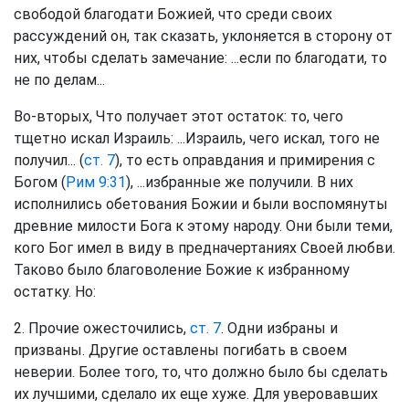
свободой благодати Божией, что среди своих
рассуждений он, так сказать, уклоняется в сторону от
них, чтобы сделать замечание: ...если по благодати, то
не по делам...
Во-вторых, Что получает этот остаток: то, чего
тщетно искал Израиль: ...Израиль, чего искал, того не
получил... (
ст. 7
), то есть оправдания и примирения с
Богом (
Рим 9:31
), ...избранные же получили. В них
исполнились обетования Божии и были воспомянуты
древние милости Бога к этому народу. Они были теми,
кого Бог имел в виду в предначертаниях Своей любви.
Таково было благоволение Божие к избранному
остатку. Но:
2. Прочие ожесточились,
ст. 7
. Одни избраны и
призваны. Другие оставлены погибать в своем
неверии. Более того, то, что должно было бы сделать
их лучшими, сделало их еще хуже. Для уверовавших