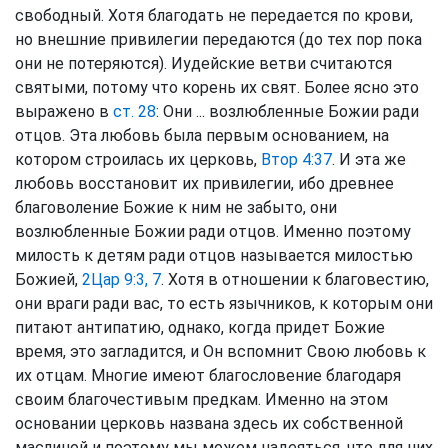
свободный. Хотя благодать не передается по крови,
но внешние привилегии передаются (до тех пор пока
они не потеряются). Иудейские ветви считаются
святыми, потому что корень их свят. Более ясно это
выражено в
ст. 28
: Они ... возлюбленные Божии ради
отцов. Эта любовь была первым основанием, на
котором строилась их церковь,
Втор 4:37
. И эта же
любовь восстановит их привилегии, ибо древнее
благоволение Божие к ним не забыто, они
возлюбленные Божии ради отцов. Именно поэтому
милость к детям ради отцов называется милостью
Божией,
2Цар 9:3, 7
. Хотя в отношении к благовестию,
они враги ради вас, то есть язычников, к которым они
питают антипатию, однако, когда придет Божие
время, это загладится, и Он вспомнит Свою любовь к
их отцам. Многие имеют благословение благодаря
своим благочестивым предкам. Именно на этом
основании церковь названа здесь их собственной
маслиной и поэтому мы можем надеяться, что для них