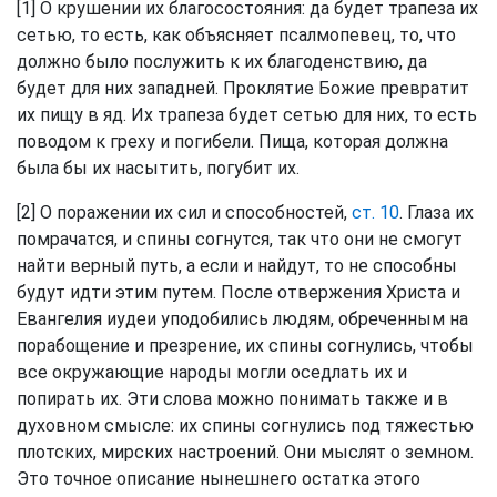
[1] О крушении их благосостояния: да будет трапеза их
сетью, то есть, как объясняет псалмопевец, то, что
должно было послужить к их благоденствию, да
будет для них западней. Проклятие Божие превратит
их пищу в яд. Их трапеза будет сетью для них, то есть
поводом к греху и погибели. Пища, которая должна
была бы их насытить, погубит их.
[2] О поражении их сил и способностей,
ст. 10
. Глаза их
помрачатся, и спины согнутся, так что они не смогут
найти верный путь, а если и найдут, то не способны
будут идти этим путем. После отвержения Христа и
Евангелия иудеи уподобились людям, обреченным на
порабощение и презрение, их спины согнулись, чтобы
все окружающие народы могли оседлать их и
попирать их. Эти слова можно понимать также и в
духовном смысле: их спины согнулись под тяжестью
плотских, мирских настроений. Они мыслят о земном.
Это точное описание нынешнего остатка этого