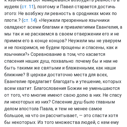
иудеях (
ст. 11
), поэтому и Павел старается достичь
этого: Не возбужу ли ревность в сродниках моих по
плоти..? (
ст. 14
). «Неужели презренные язычники
овладеют всеми благами и привилегиями Евангелия, а
мы так и не раскаемся в своем отвержении его и не
примем его в конце концов? Неужели мы не уверуем
и не покоримся, не будем прощены и спасены, как и
язычники?» Соревнование в том, что касается
спасения наших душ, похвально: почему бы и нам не
быть такими же святыми и блаженными, как наши
ближние? В церкви достаточно места для всех,
Евангелие предлагает благодать и утешение, которых
всем хватит. Благословения Божии не уменьшаются
от того, что многие имеют свою долю в них. Не спасу
ли некоторых из них? Спасение душ было главным
делом апостола Павла, и тем не менее самое
большое, на что он рассчитывает, — это спасти хотя
бы некоторых. Из того множества людей, с кем ему