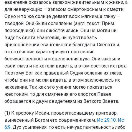
евангелие оказалось запахом живительным к жизни, а
для неверующих — запахом смертоносным к смерти.
Одно и то же солнце делает воск мягким, а глину —
твердой. Они были ослеплены (англ. текст. Прим.
переводчика), они ожесточились. Они не могли ни
видеть света Евангелия, ни чувствовать
прикосновений евангельской благодати. Слепота и
ожесточение характеризуют состояние
бесчувственности и оцепенения духа. Они закрыли
свои глаза и не хотели видеть; в этом состоял их грех.
Поэтому Бог как праведный Судия ослепил их глаза,
чтобы они не могли видеть; в этом заключалось их
наказание. Так как это учение могло показаться
жестоким, то для смягчения его апостол Павел
обращается к двум свидетелям из Ветхого Завета.
(1) К пророку Исаии, провозгласившему приговор,
вынесенный Богом его современникам,
Ис 29:10
;
Ис
6:9
. Дух усыпления, то есть нечувствительность либо