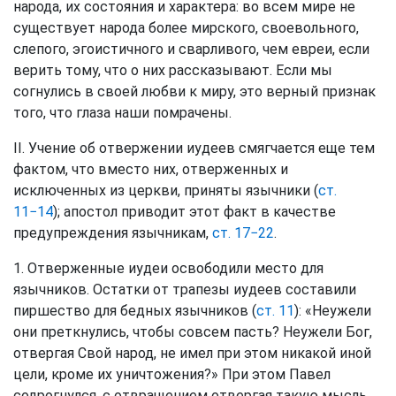
народа, их состояния и характера: во всем мире не
существует народа более мирского, своевольного,
слепого, эгоистичного и сварливого, чем евреи, если
верить тому, что о них рассказывают. Если мы
согнулись в своей любви к миру, это верный признак
того, что глаза наши помрачены.
II. Учение об отвержении иудеев смягчается еще тем
фактом, что вместо них, отверженных и
исключенных из церкви, приняты язычники (
ст.
11−14
); апостол приводит этот факт в качестве
предупреждения язычникам,
ст. 17−22
.
1. Отверженные иудеи освободили место для
язычников. Остатки от трапезы иудеев составили
пиршество для бедных язычников (
ст. 11
): «Неужели
они преткнулись, чтобы совсем пасть? Неужели Бог,
отвергая Свой народ, не имел при этом никакой иной
цели, кроме их уничтожения?» При этом Павел
содрогнулся, с отвращением отвергая такую мысль,