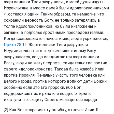
жертвенники Твои разрушили.., и моей души ищут».
Израильтяне в массе своей были идолопоклонниками:
«...остался я один». Таким образом, те немногие, что
сохранили верность Богу, не только затерялись в
толпе идолопоклонников, но были низложены и
загнаны в подполье яростными преследователями.
Когда возвышаются нечестивые, люди укрываются,
Притч 28:12
. Жертвенники Твои разрушили.
Неудивительно, что жертвенники живому Богу
разрушаются, когда воздвигаются жертвенники
Ваалу; люди не могут терпеть свидетельства против
своего идолопоклонства. Такова была жалоба Илии
против Израиля. Печальна участь того человека или
целого народа, против которого вопиют дети Божии,
особенно если это Его пророки, ибо Бог
поддерживает их и рано или поздно открыто
выступит на защиту Своего молящегося народа.
[2] Как Бог исправил эту ошибку, отвечая Илии: Я