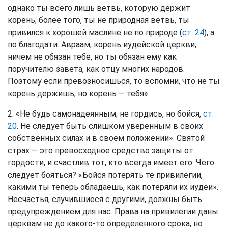
однако ты всего лишь ветвь, которую держит
корень; более того, ты не природная ветвь, ты
привился к хорошей маслине не по природе (
ст. 24
), а
по благодати. Авраам, корень иудейской церкви,
ничем не обязан тебе, но ты обязан ему как
поручителю завета, как отцу многих народов.
Поэтому если превозносишься, то вспомни, что не ты
корень держишь, но корень — тебя».
2. «Не будь самонадеянным; не гордись, но бойся,
ст.
20
. Не следует быть слишком уверенным в своих
собственных силах и в своем положении». Святой
страх — это превосходное средство защиты от
гордости, и счастлив тот, кто всегда имеет его. Чего
следует бояться? «Бойся потерять те привилегии,
какими ты теперь обладаешь, как потеряли их иудеи».
Несчастья, случившиеся с другими, должны быть
предупреждением для нас. Права на привилегии даны
церквам не до какого-то определенного срока, но