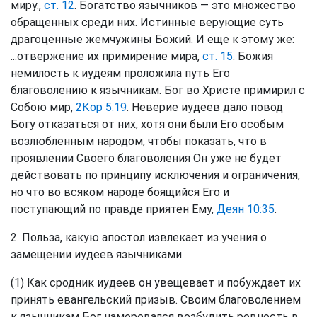
миру.,
ст. 12
. Богатство язычников — это множество
обращенных среди них. Истинные верующие суть
драгоценные жемчужины Божий. И еще к этому же:
...отвержение их примирение мира,
ст. 15
. Божия
немилость к иудеям проложила путь Его
благоволению к язычникам. Бог во Христе примирил с
Собою мир,
2Кор 5:19
. Неверие иудеев дало повод
Богу отказаться от них, хотя они были Его особым
возлюбленным народом, чтобы показать, что в
проявлении Своего благоволения Он уже не будет
действовать по принципу исключения и ограничения,
но что во всяком народе боящийся Его и
поступающий по правде приятен Ему,
Деян 10:35
.
2. Польза, какую апостол извлекает из учения о
замещении иудеев язычниками.
(1) Как сродник иудеев он увещевает и побуждает их
принять евангельский призыв. Своим благоволением
к язычникам Бог намеревался возбудить ревность в