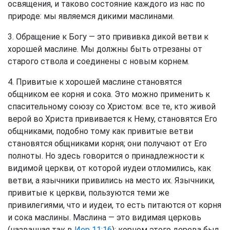
освящения, и таково состояние каждого из нас по
природе: мы являемся дикими маслинами.
3. Обращение к Богу — это прививка дикой ветви к
хорошей маслине. Мы должны быть отрезаны от
старого ствола и соединены с новым корнем.
4. Привитые к хорошей маслине становятся
общником ее корня и сока. Это можно применить к
спасительному союзу со Христом: все те, кто живой
верой во Христа прививается к Нему, становятся Его
общниками, подобно тому как привитые ветви
становятся общниками корня; они получают от Его
полноты. Но здесь говорится о принадлежности к
видимой церкви, от которой иудеи отломились, как
ветви, а язычники привились на место их. Язычники,
привитые к церкви, пользуются теми же
привилегиями, что и иудеи, то есть питаются от корня
и сока маслины. Маслина — это видимая церковь
(названная так в
Иер 11:16
); корнем этого дерева был