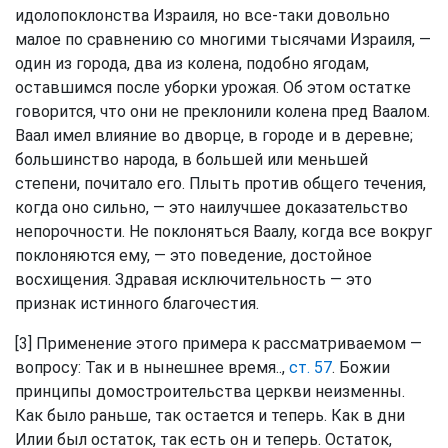
идолопоклонства Израиля, но все-таки довольно
малое по сравнению со многими тысячами Израиля, —
один из города, два из колена, подобно ягодам,
оставшимся после уборки урожая. Об этом остатке
говорится, что они не преклонили колена пред Ваалом.
Ваал имел влияние во дворце, в городе и в деревне;
большинство народа, в большей или меньшей
степени, почитало его. Плыть против общего течения,
когда оно сильно, — это наилучшее доказательство
непорочности. Не поклоняться Ваалу, когда все вокруг
поклоняются ему, — это поведение, достойное
восхищения. Здравая исключительность — это
признак истинного благочестия.
[3] Применение этого примера к рассматриваемом —
вопросу: Так и в нынешнее время..,
ст. 57
. Божии
принципы домостроительства церкви неизменны.
Как было раньше, так остается и теперь. Как в дни
Илии был остаток, так есть он и теперь. Остаток,