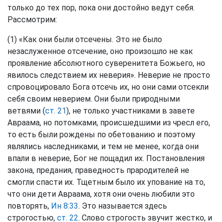
только до тех пор, пока они достойно ведут себя.
Рассмотрим:
(1) «Как они были отсечены. Это не было
незаслуженное отсечение, оно произошло не как
проявление абсолютного суверенитета Божьего, но
явилось следствием их неверия». Неверие не просто
спровоцировало Бога отсечь их, но они сами отсекли
себя своим неверием. Они были природными
ветвями (
ст. 21
), не только участниками в завете
Авраама, но потомками, происшедшими из чресл его,
то есть были рождены по обетованию и поэтому
являлись наследниками, и тем не менее, когда они
впали в неверие, Бог не пощадил их. Постановления
закона, предания, праведность прародителей не
смогли спасти их. Тщетным было их упование на то,
что они дети Авраама, хотя они очень любили это
повторять,
Ин 8:33
. Это называется здесь
строгостью,
ст. 22
. Слово строгость звучит жестко, и