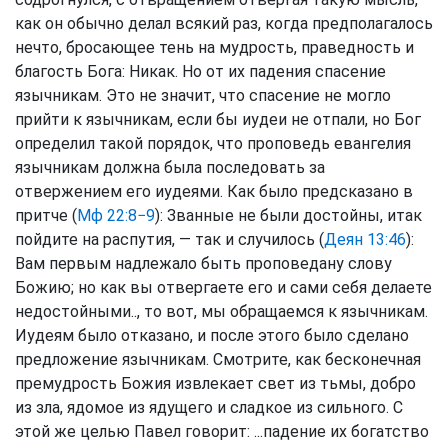
как он обычно делал всякий раз, когда предполагалось
нечто, бросающее тень на мудрость, праведность и
благость Бога: Никак. Но от их падения спасение
язычникам. Это не значит, что спасение не могло
прийти к язычникам, если бы иудеи не отпали, но Бог
определил такой порядок, что проповедь евангелия
язычникам должна была последовать за
отвержением его иудеями. Как было предсказано в
притче (
Мф 22:8−9
): Званные не были достойны, итак
пойдите на распутия, — так и случилось (
Деян 13:46
):
Вам первым надлежало быть проповедану слову
Божию; но как вы отвергаете его и сами себя делаете
недостойными.., то вот, мы обращаемся к язычникам.
Иудеям было отказано, и после этого было сделано
предложение язычникам. Смотрите, как бесконечная
премудрость Божия извлекает свет из тьмы, добро
из зла, ядомое из ядущего и сладкое из сильного. С
этой же целью Павел говорит: ...падение их богатство