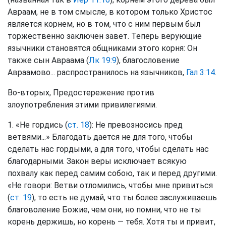
Авраам, не в том смысле, в котором только Христос
является корнем, но в том, что с ним первым был
торжественно заключен завет. Теперь верующие
язычники становятся общниками этого корня: Он
также сын Авраама (
Лк 19:9
), благословение
Авраамово... распространилось на язычников,
Гал 3:14
.
Во-вторых, Предостережение против
злоупотребления этими привилегиями.
1. «Не гордись (
ст. 18
): Не превозносись пред
ветвями...» Благодать дается не для того, чтобы
сделать нас гордыми, а для того, чтобы сделать нас
благодарными. Закон веры исключает всякую
похвалу как перед самим собою, так и перед другими.
«Не говори: Ветви отломились, чтобы мне привиться
(
ст. 19
), то есть не думай, что ты более заслуживаешь
благоволение Божие, чем они, но помни, что не ты
корень держишь, но корень — тебя. Хотя ты и привит,