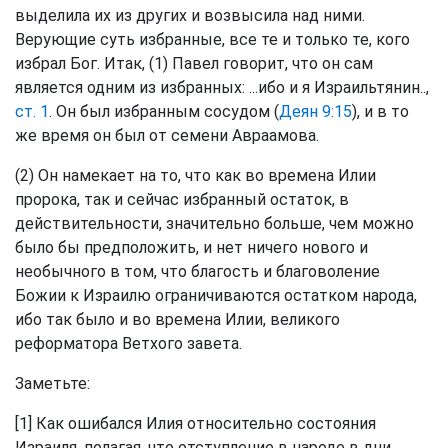
выделила их из других и возвысила над ними.
Верующие суть избранные, все те и только те, кого
избрал Бог. Итак, (1) Павел говорит, что он сам
является одним из избранных: ...ибо и я Израильтянин..,
ст. 1
. Он был избранным сосудом (
Деян 9:15
), и в то
же время он был от семени Авраамова.
(2) Он намекает на то, что как во времена Илии
пророка, так и сейчас избранный остаток, в
действительности, значительно больше, чем можно
было бы предположить, и нет ничего нового и
необычного в том, что благость и благоволение
Божии к Израилю ограничиваются остатком народа,
ибо так было и во времена Илии, великого
реформатора Ветхого завета.
Заметьте:
[1] Как ошибался Илия относительно состояния
Израиля, полагая, что отступление в народе в дни