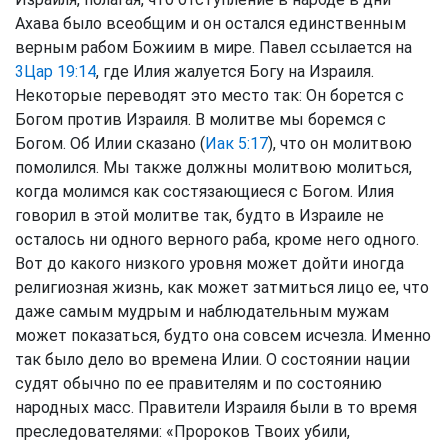
Ахава было всеобщим и он остался единственным
верным рабом Божиим в мире. Павел ссылается на
3Цар 19:14
, где Илия жалуется Богу на Израиля.
Некоторые переводят это место так: Он борется с
Богом против Израиля. В молитве мы боремся с
Богом. Об Илии сказано (
Иак 5:17
), что он молитвою
помолился. Мы также должны молитвою молиться,
когда молимся как состязающиеся с Богом. Илия
говорил в этой молитве так, будто в Израиле не
осталось ни одного верного раба, кроме него одного.
Вот до какого низкого уровня может дойти иногда
религиозная жизнь, как может затмиться лицо ее, что
даже самым мудрым и наблюдательным мужам
может показаться, будто она совсем исчезла. Именно
так было дело во времена Илии. О состоянии нации
судят обычно по ее правителям и по состоянию
народных масс. Правители Израиля были в то время
преследователями: «Пророков Твоих убили,