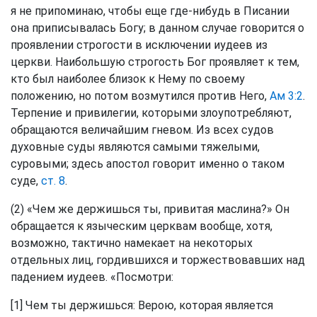
я не припоминаю, чтобы еще где-нибудь в Писании
она приписывалась Богу; в данном случае говорится о
проявлении строгости в исключении иудеев из
церкви. Наибольшую строгость Бог проявляет к тем,
кто был наиболее близок к Нему по своему
положению, но потом возмутился против Него,
Ам 3:2
.
Терпение и привилегии, которыми злоупотребляют,
обращаются величайшим гневом. Из всех судов
духовные суды являются самыми тяжелыми,
суровыми; здесь апостол говорит именно о таком
суде,
ст. 8
.
(2) «Чем же держишься ты, привитая маслина?» Он
обращается к языческим церквам вообще, хотя,
возможно, тактично намекает на некоторых
отдельных лиц, гордившихся и торжествовавших над
падением иудеев. «Посмотри:
[1] Чем ты держишься: Верою, которая является