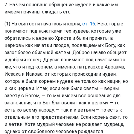
2. На чем основано обращение иудеев и какие мы
имеем причины ожидать его.
(1) На святости начатков и корня,
ст. 16
. Некоторые
понимают под начатками тех иудеев, которые уже
обратились к вере во Христа и были приняты в
церковь как начатки плодов, посвящаемых Богу, как
залог более обильной жатвы. Доброе начало обещает
и добрый конец. Другие понимают под начатками то
же, что и под корнем, а именно: патриархов Авраама,
Исаака и Иакова, от которых происходили иудеи,
которые были корнем иудеев не только как нации, но
и как церкви. Итак, если они были святы — верны
завету с Богом, — то мы имеем все основания для
заключения, что Бог благоволит как к целому — то
есть ко всему народу, — так и к ветвям — то есть к
отдельным его представителям. Если корень свят, то
и ветви. Хотя мудрый человек не рождает мудреца,
однако от свободного человека рождается