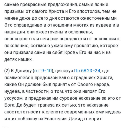
самые прекрасные предложения, самые ясные
призывы от самого Христа и Его апостолов, тем не
менее даже до сего дня остаются ожесточенными.
Это справедливо в отношении многих из иудеев и в
наши дни: они ожесточены и ослеплены,
непокорность и неверие передаются от поколения к
поколению, согласно ужасному проклятию, которое
они призвали сами на себя: Кровь Его на нас и на
детях наших.
(2) К Давиду (
ст. 9−10
), цитируя
Пс 68:23−24
, где
псалмопевец предсказывал о страданиях Христа,
какие Он должен был принять от Своего народа,
иудеев, в частности, о том, что они напоят Его
уксусом, и предрекал им суровое наказание за это от
Бога: Да будет трапеза их сетью; это наказание
апостол относит к слепоте современных ему иудеев
и к их соблазну на Евангелии. Давид говорит: