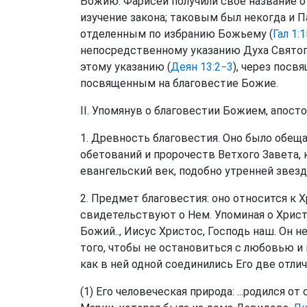
Божию. Фарисеи получили свое название от
изучение закона; таковым был некогда и П
отделенным по избранию Божьему (
Гал 1:1
непосредственному указанию Духа Святог
этому указанию (
Деян 13:2−3
), через посв
посвященным на благовестие Божие.
II. Упомянув о благовестии Божием, апост
1. Древность благовестия. Оно было обещ
обетований и пророчеств Ветхого Завета,
евангельский век, подобно утренней звез
2. Предмет благовестия: оно относится к Х
свидетельствуют о Нем. Упоминая о Христ
Божий.., Иисус Христос, Господь наш. Он
того, чтобы не остановиться с любовью и 
как в ней одной соединились Его две отли
(1) Его человеческая природа: ...родился о