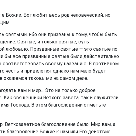
е Божии. Бог любит весь род человеческий, но
щим.
ть святыми, ибо они призваны к тому, чтобы быть
щение. Святые, и только святые, суть
ой любовью. Призванные святые — это святые по
ли бы все призванные святые были действительно
ы соответствовать своему названию. В противном
о честь и привилегия, однако нам мало будет
 не окажемся таковыми на самом деле.
.благодать вам и мир... Это не только доброе
. Как священники Ветхого завета, так и служители
 имя Господа. В этом благословении отметьте
ир. Ветхозаветное благословение было: Мир вам, а
ть благоволение Божие к нам или Его действие