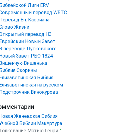
Библейской Лиги ERV
Cовременный перевод WBTC
Перевод Еп. Кассиана
Слово Жизни
Открытый перевод НЗ
Еврейский Новый Завет
В переводе Лутковского
Новый Завет РБО 1824
Вишенчук-Вишенька
Библия Скорины
Елизаветинская Библия
Елизаветинская на русском
Подстрочник Винокурова
омментарии
Новая Женевская Библия
Учебной Библии МакАртура
●
Толкование Мэтью Генри