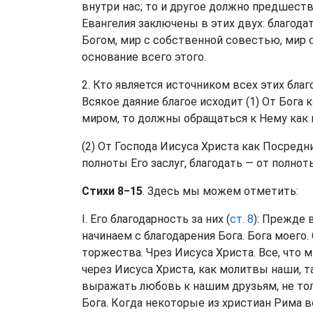
внутри нас; то и другое должно предшест
Евангелия заключены в этих двух: благодат
Богом, мир с собственной совестью, мир 
основание всего этого.
2. Кто является источником всех этих благ
Всякое даяние благое исходит (1) От Бога 
миром, то должны обращаться к Нему как 
(2) От Господа Иисуса Христа как Посредн
полноты Его заслуг, благодать — от полнот
Стихи 8−15
. Здесь мы можем отметить:
I. Его благодарность за них (
ст. 8
): Прежде 
начинаем с благодарения Бога. Бога моего
торжества. Чрез Иисуса Христа. Все, что 
через Иисуса Христа, как молитвы наши, т
выражать любовь к нашим друзьям, не толь
Бога. Когда некоторые из христиан Рима в