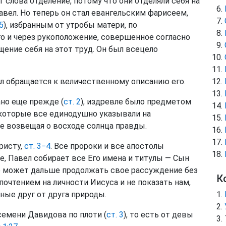
 слова отделение, потому что они отделяли себя на
авел. Но теперь он стал евангельским фарисеем,
5
), избранным от утробы матери, по
о и через рукоположение, совершенное согласно
ящение себя на этот труд. Он был всецело
ол обращается к величественному описанию его.
ано еще прежде (
ст. 2
), издревле было предметом
 которые все единодушно указывали на
де возвещая о восходе солнца правды.
ристу,
ст. 3−4
. Все пророки и все апостолы
е, Павел собирает все Его имена и титулы — Сын
 не может дальше продолжать свое рассуждение без
К
почтением на личности Иисуса и не показать нам,
чные друг от друга природы.
т семени Давидова по плоти (
ст. 3
), то есть от девы