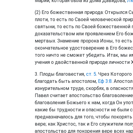
Марии, которая была из дома Давидова,
Лк
(2) Его божественная природа: Открылся С
плоти, то есть по Своей человеческой прир
святыни, то есть по Своей божественной 
доказательством или проявлением Его бо
мертвых. Знамение пророка Ионы, то есть
окончательное удостоверение в Его боже
того ничто не сможет убедить. Итак, мы 
учения о двойственной природе личности 
3. Плоды благовестия,
ст. 5
. Чрез Которого
благодать быть апостолом,
Еф 3:8
. Апосто
изнурительном труде, скорбях, в опасност
Павел считает апостольство благоволен
благоволения Божьего к нам, когда Он упот
какие бы трудности и опасности не были 
предназначалось для того, чтобы покорят
вере; как Христос, так и Его служители по
апостольство для покорения вере всех нар