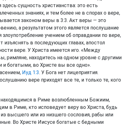
я здесь сущность христианства: это есть
леченных знаниях, и тем более не в спорах о вере,
ывается законом веры в 3:3. Акт веры — это
вению, а результатом этого является послушание
злоупотребление учением об оправдании по вере,
ет изъяснять в последующих главах, апостол
ности вере. У Христа имеется иго. «Между
 вы, римляне, находитесь на одном уровне с другими
и богатыми, во Христе вы все одно».
пасением,
Иуд 1:3
. У Бога нет лицеприятия.
слушанию вере приходят все те, и только те, кого
м находящимся в Риме возлюбленным Божиим,
им в Риме, кто исповедует веру во Христа, будь
 из высшего или из низшего сословия, рабы или
нные. Во Христе Иисусе богатые с бедными