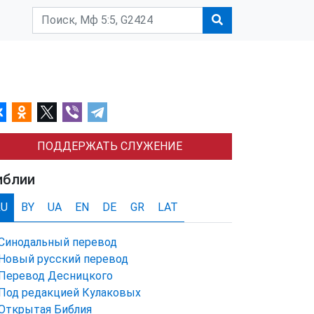
ПОДДЕРЖАТЬ СЛУЖЕНИЕ
иблии
RU
BY
UA
EN
DE
GR
LAT
Синодальный перевод
Новый русский перевод
Перевод Десницкого
Под редакцией Кулаковых
Открытая Библия