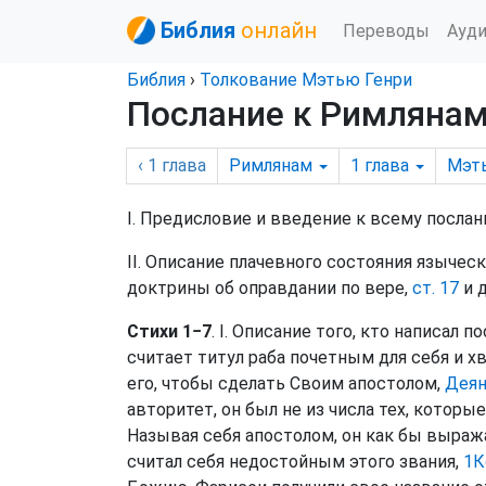
Библия
онлайн
Переводы
Ауд
Библия
›
Толкование Мэтью Генри
Послание к Римлянам,
‹ 1
глава
Римлянам
1
глава
Мэт
I. Предисловие и введение к всему посла
II. Описание плачевного состояния язычес
доктрины об оправдании по вере,
ст. 17
и д
Стихи 1−7
. I. Описание того, кто написал по
считает титул раба почетным для себя и х
его, чтобы сделать Своим апостолом,
Деян
авторитет, он был не из числа тех, которы
Называя себя апостолом, он как бы выража
считал себя недостойным этого звания,
1К