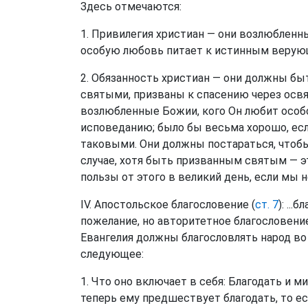
Здесь отмечаются:
1. Привилегия христиан — они возлюбленны
особую любовь питает к истинным верую
2. Обязанность христиан — они должны бы
святыми, призваны к спасению через освя
возлюбленные Божии, кого Он любит особ
исповеданию; было бы весьма хорошо, ес
таковыми. Они должны постараться, чтоб
случае, хотя быть призванным святым — эт
пользы от этого в великий день, если мы
IV. Апостольское благословение (
ст. 7
): ..
пожелание, но авторитетное благословение
Евангелия должны благословлять народ во
следующее:
1. Что оно включает в себя: Благодать и м
теперь ему предшествует благодать, то ес