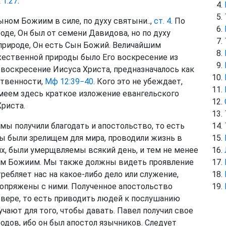
 1:27
.
ыном Божиим в силе, по духу святыни..,
ст. 4
. По
оде, Он был от семени Давидова, но по духу
природе, Он есть Сын Божий. Величайшим
жественной природы было Его воскресение из
 воскресение Иисуса Христа, предназначалось как
ственности,
Мф 12:39−40
. Кого это не убеждает,
имеем здесь краткое изложение евангельского
Христа.
 мы получили благодать и апостольство, то есть
лы были зрелищем для мира, проводили жизнь в
ях, были умерщвляемы всякий день, и тем не менее
ием Божиим. Мы также должны видеть проявление
ребляет нас на какое-либо дело или служение,
сопряжены с ними. Полученное апостольство
ь вере, то есть приводить людей к послушанию
лучают для того, чтобы давать. Павел получил свое
одов, ибо он был апостол язычников. Следует