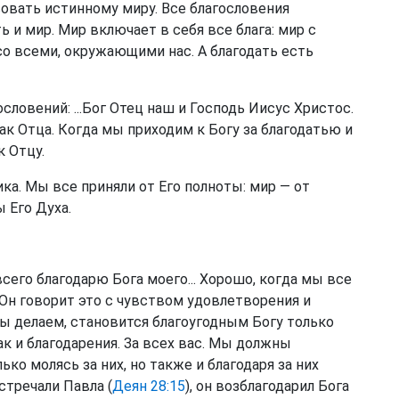
вовать истинному миру. Все благословения
ь и мир. Мир включает в себя все блага: мир с
со всеми, окружающими нас. А благодать есть
ословений: ...Бог Отец наш и Господь Иисус Христос.
как Отца. Когда мы приходим к Богу за благодатью и
к Отцу.
ика. Мы все приняли от Его полноты: мир — от
ы Его Духа.
всего благодарю Бога моего... Хорошо, когда мы все
. Он говорит это с чувством удовлетворения и
мы делаем, становится благоугодным Богу только
ак и благодарения. За всех вас. Мы должны
ко молясь за них, но также и благодаря за них
стречали Павла (
Деян 28:15
), он возблагодарил Бога