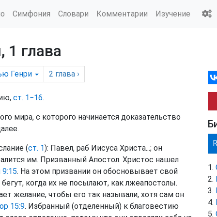
ио
Симфония
Словари
Комментарии
Изучение
 1 глава
ью Генри
2
глава
›
нию,
ст. 1−16
.
кого мира, с которого начинается доказательство
Б
алее.
слание (
ст. 1
): Павел, раб Иисуса Христа...; он
валится им. Призванный Апостол. Христос нашел
 9:15
. На этом призвании он обосновывает свой
е бегут, когда их не посылают, как лжеапостолы.
ет желание, чтобы его так называли, хотя сам он
ор 15:9
. Избранный (отделенный) к благовестию