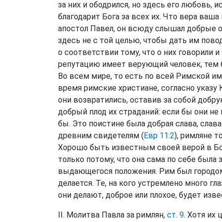
за них и ободрился, но здесь его любовь, 
благодарит Бога за всех их. Что вера ваш
апостол Павел, он всюду слышал добрые о
здесь не с той целью, чтобы дать им пово
о соответствии тому, что о них говорили 
репутацию имеет верующий человек, тем б
Во всем мире, то есть по всей Римской им
время римские христиане, согласно указу 
они возвратились, оставив за собой добру
добрый плод их страданий: если бы они не
бы. Это поистине была добрая слава, сла
древним свидетелям (
Евр 11:2
), римляне 
Хорошо быть известным своей верой в Бог
только потому, что она сама по себе была з
выдающегося положения. Рим был городом,
делается. Те, на кого устремлено много гл
они делают, доброе или плохое, будет изве
II. Молитва Павла за римлян,
ст. 9
. Хотя их