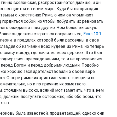
истинно вселенская, распространяется дальше, и он
а возвещается во всем мире. Куда бы ни приходил
тзывы о христианах Рима, о чем он упоминает
д гордиться собой, но чтобы побудить их ревновать
и чего ожидали от них другие. Чем более высокую
олее он должен стараться сохранить ее,
Еккл 10:1
.
перии, в пределах которой были рассеяны в свое
Клавдия об изгнании всех иудеев из Рима; но теперь
ю славу всюду, где жили, во всех церквах. Это был
 подверглись преследованиям, то и не прославились
ва перед Богом и перед добрыми людьми. Подобно
тоже хорошо засвидетельствовали о своей вере.
а. О вере римских христиан много говорили не
амечательна, но и по причине их заметного,
 стоящим высоко, всякий мог заметить, что в нем
аз, должны поступать осторожно, ибо обо всем, что
стно.
 церковь была известной, процветающей, однако они