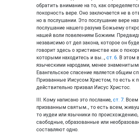
обратить внимание на то, как определяетс
покорность вере. Оно заключается не в отв
но в послушании. Это послушание вере наз
послушание нашего разума Божьему откро
нашей воли повелениям Божиим. Предвидя 
независимо от дел закона, которое он буд
говорит здесь о христианстве как о покор
которыми находитесь и вы...,
ст. 6
. В этом
языческими народами, менее знаменитыми 
Евангельское спасение является общим с
Призванные Иисусом Христом, то есть к по
действительно призвал Иисус Христос.
III. Кому написано это послание,
ст. 7
. Все
призванным святым.., то есть всем, живущ
то иудеи или язычники по происхождению,
свободные, образованные или необразова
составляют одно.