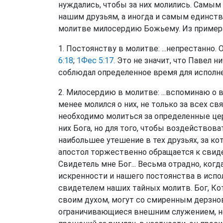
нуждались, чтобы за них молились. Самым
нашим друзьям, а иногда и самым единстве
молитве милосердию Божьему. Из пример
1. Постоянству в молитве: ...непрестанно.
6:18
;
1Фес 5:17
. Это не значит, что Павел н
соблюдал определенное время для исполнен
2. Милосердию в молитве: ...вспоминаю о в
менее молился о них, не только за всех св
необходимо молиться за определенные цер
них Бога, но для того, чтобы воздействов
наибольшее утешение в тех друзьях, за ко
апостол торжественно обращается к свид
Свидетель мне Бог... Весьма отрадно, ко
искренности и нашего постоянства в испол
свидетелем наших тайных молитв. Бог, Ко
своим духом, могут со смиренным дерзно
ограничивающиеся внешним служением, не 