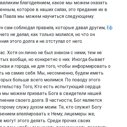
 великим благодеянием, какое мы можем оказать
нным, которое в наших силах, это предание их в
а Павла мы можем научиться следующему:
 Он сам соблюдал правила, которые давал другим,
Еф
ичего не делал, как только молился, но что он
ия этого долга и не отступал от него.
ас. Хотя он лично не был знаком с ними, тем не
ятых вообще, но конкретно о них. Иногда бывает
кви и города, не для того, чтобы информировать о
ать на самих себя. Мы, несомненно, будем иметь
торых больше всего молимся. По поводу этого
етельству Того, Кто есть испытующий сердца:
гда мы можем призвать Бога в свидетели нашей
нении своего долга. В частности, Бог является
торому служу духом моим. Те, кто служит Богу
вением апеллировать к Нему; лицемеры же,
могут этого делать. Среди прочих своих