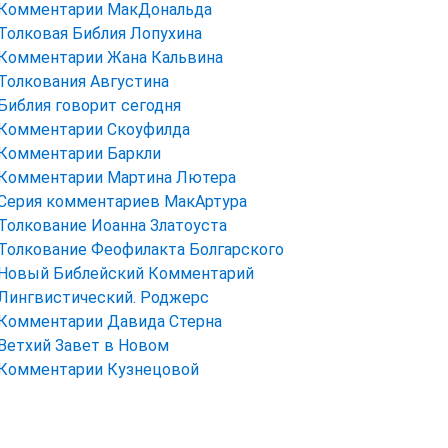
Комментарии МакДональда
Толковая Библия Лопухина
Комментарии Жана Кальвина
Толкования Августина
Библия говорит сегодня
Комментарии Скоуфилда
Комментарии Баркли
Комментарии Мартина Лютера
Серия комментариев МакАртура
Толкование Иоанна Златоуста
Толкование Феофилакта Болгарского
Новый Библейский Комментарий
Лингвистический. Роджерс
Комментарии Давида Стерна
Ветхий Завет в Новом
Комментарии Кузнецовой